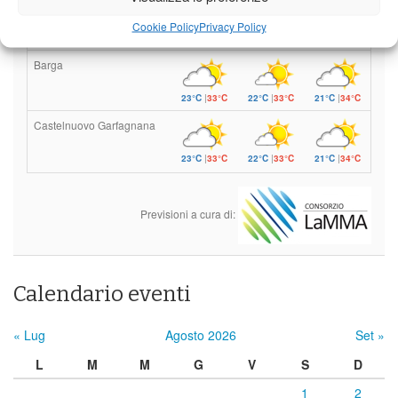
Borgo a Mozzano
Cookie Policy
Privacy Policy
23°C
|
36°C
22°C
|
36°C
21°C
|
37°C
Barga
23°C
|
33°C
22°C
|
33°C
21°C
|
34°C
Castelnuovo Garfagnana
23°C
|
33°C
22°C
|
33°C
21°C
|
34°C
Previsioni a cura di:
Calendario eventi
« Lug
Agosto 2026
Set »
L
M
M
G
V
S
D
1
2