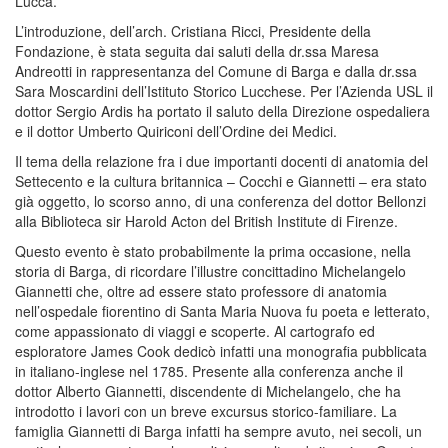
Lucca.
L’introduzione, dell’arch. Cristiana Ricci, Presidente della
Fondazione, è stata seguita dai saluti della dr.ssa Maresa
Andreotti in rappresentanza del Comune di Barga e dalla dr.ssa
Sara Moscardini dell’Istituto Storico Lucchese. Per l’Azienda USL il
dottor Sergio Ardis ha portato il saluto della Direzione ospedaliera
e il dottor Umberto Quiriconi dell’Ordine dei Medici.
Il tema della relazione fra i due importanti docenti di anatomia del
Settecento e la cultura britannica – Cocchi e Giannetti – era stato
già oggetto, lo scorso anno, di una conferenza del dottor Bellonzi
alla Biblioteca sir Harold Acton del British Institute di Firenze.
Questo evento è stato probabilmente la prima occasione, nella
storia di Barga, di ricordare l’illustre concittadino Michelangelo
Giannetti che, oltre ad essere stato professore di anatomia
nell’ospedale fiorentino di Santa Maria Nuova fu poeta e letterato,
come appassionato di viaggi e scoperte. Al cartografo ed
esploratore James Cook dedicò infatti una monografia pubblicata
in italiano-inglese nel 1785. Presente alla conferenza anche il
dottor Alberto Giannetti, discendente di Michelangelo, che ha
introdotto i lavori con un breve excursus storico-familiare. La
famiglia Giannetti di Barga infatti ha sempre avuto, nei secoli, un