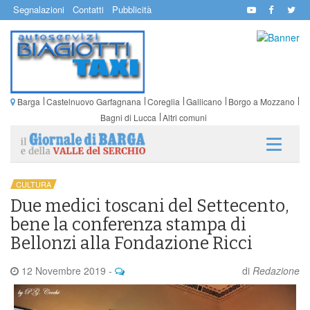
Segnalazioni
Contatti
Pubblicità
Barga
Castelnuovo Garfagnana
Coreglia
Gallicano
Borgo a Mozzano
Bagni di Lucca
Altri comuni
CULTURA
Due medici toscani del Settecento,
bene la conferenza stampa di
Bellonzi alla Fondazione Ricci
12 Novembre 2019
-
di
Redazione