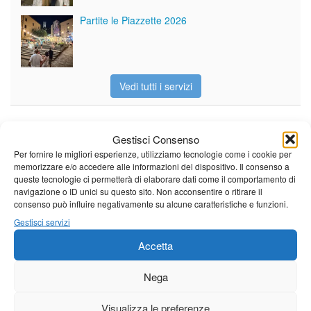
Partite le Piazzette 2026
Vedi tutti i servizi
Meteo
Gestisci Consenso
Per fornire le migliori esperienze, utilizziamo tecnologie come i cookie per
memorizzare e/o accedere alle informazioni del dispositivo. Il consenso a
queste tecnologie ci permetterà di elaborare dati come il comportamento di
navigazione o ID unici su questo sito. Non acconsentire o ritirare il
consenso può influire negativamente su alcune caratteristiche e funzioni.
Il tempo di questo fine
Gestisci servizi
settimana. temperature ancora
ben al di sopra dei valori
Accetta
stagionali
Leggi tutto…
Nega
Sabato
Domenica
Lunedì
Visualizza le preferenze