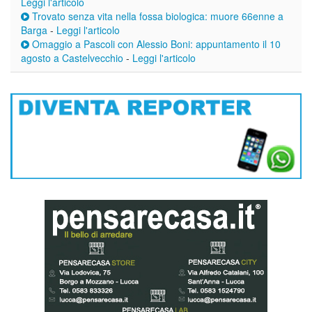
Leggi l'articolo
Trovato senza vita nella fossa biologica: muore 66enne a
Barga
-
Leggi l'articolo
Omaggio a Pascoli con Alessio Boni: appuntamento il 10
agosto a Castelvecchio
-
Leggi l'articolo