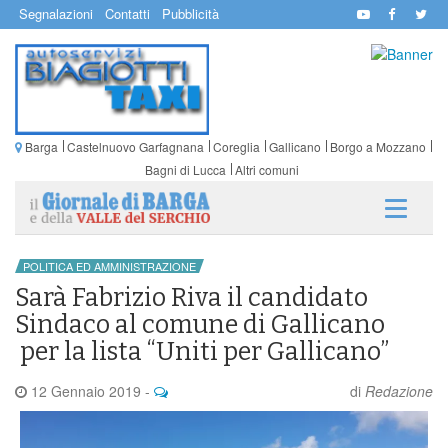
Segnalazioni
Contatti
Pubblicità
Barga
Castelnuovo Garfagnana
Coreglia
Gallicano
Borgo a Mozzano
Bagni di Lucca
Altri comuni
POLITICA ED AMMINISTRAZIONE
Sarà Fabrizio Riva il candidato
Sindaco al comune di Gallicano
per la lista “Uniti per Gallicano”
12 Gennaio 2019
-
di
Redazione