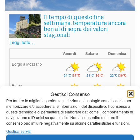
Il tempo di questo fine
settimana. temperature ancora
ben al di sopra dei valori
stagionali
Leggi tutto…
Venerdì
Sabato
Domenica
Borgo a Mozzano
24°C
|
37°C
21°C
|
36°C
22°C
|
36°C
Barga
Gestisci Consenso
24°C
|
34°C
21°C
|
34°C
22°C
|
34°C
Per fornire le migliori esperienze, utilizziamo tecnologie come i cookie per
memorizzare e/o accedere alle informazioni del dispositivo. Il consenso a
Castelnuovo Garfagnana
queste tecnologie ci permetterà di elaborare dati come il comportamento di
navigazione o ID unici su questo sito. Non acconsentire o ritirare il
24°C
|
34°C
22°C
|
35°C
22°C
|
34°C
consenso può influire negativamente su alcune caratteristiche e funzioni.
Gestisci servizi
Previsioni a cura di: