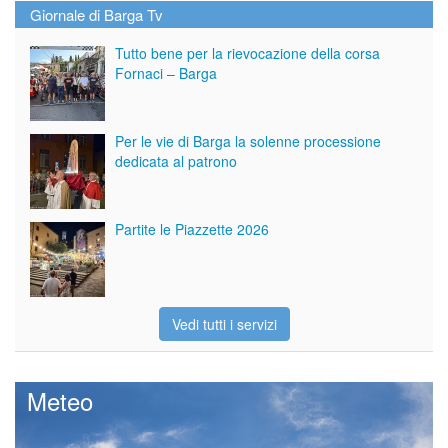
Giornale di Barga Tv
Tutto bene per la rievocazione della corsa
Fornaci – Barga
Per le vie di Barga la solenne processione
dedicata al patrono
Partite le Piazzette 2026
Vedi tutti i servizi
Meteo