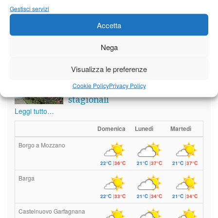
Gestisci servizi
Meteo
Accetta
Nega
Visualizza le preferenze
Il tempo di questo fine
settimana. temperature ancora
Cookie Policy
Privacy Policy
ben al di sopra dei valori
stagionali
Leggi tutto…
Domenica
Lunedì
Martedì
Borgo a Mozzano
22°C
|
36°C
21°C
|
37°C
21°C
|
37°C
Barga
22°C
|
33°C
21°C
|
34°C
21°C
|
34°C
Castelnuovo Garfagnana