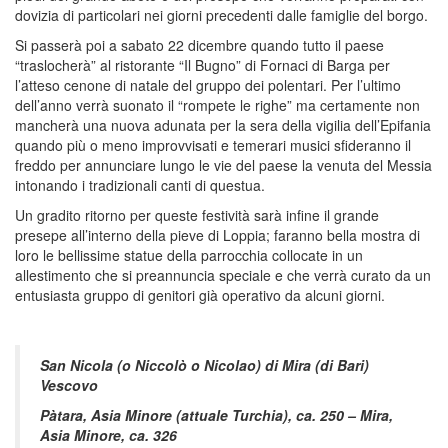
dovizia di particolari nei giorni precedenti dalle famiglie del borgo.
Si passerà poi a sabato 22 dicembre quando tutto il paese
“traslocherà” al ristorante “Il Bugno” di Fornaci di Barga per
l’atteso cenone di natale del gruppo dei polentari. Per l’ultimo
dell’anno verrà suonato il “rompete le righe” ma certamente non
mancherà una nuova adunata per la sera della vigilia dell’Epifania
quando più o meno improvvisati e temerari musici sfideranno il
freddo per annunciare lungo le vie del paese la venuta del Messia
intonando i tradizionali canti di questua.
Un gradito ritorno per queste festività sarà infine il grande
presepe all’interno della pieve di Loppia; faranno bella mostra di
loro le bellissime statue della parrocchia collocate in un
allestimento che si preannuncia speciale e che verrà curato da un
entusiasta gruppo di genitori già operativo da alcuni giorni.
San Nicola (o Niccolò o Nicolao) di Mira (di Bari)
Vescovo
Pàtara, Asia Minore (attuale Turchia), ca. 250 – Mira,
Asia Minore, ca. 326