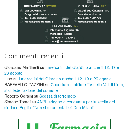
Commenti recenti
Giordano Martinelli
su
I mercatini del Giardino anche il 12, 19 e
26 agosto
Lino
su
I mercatini del Giardino anche il 12, 19 e 26 agosto
RAFFAELLO DAZZINI
su
​Copertura mobile e TV nella Val di Lima;
si chiede l’azione del comune
Roberto Corsini
su
Scossa di terremoto
Simone Tomei
su
ANPI, sdegno e condanna per la scelta del
sindaco Puglia: “Non si strumentalizzi Don Milani”