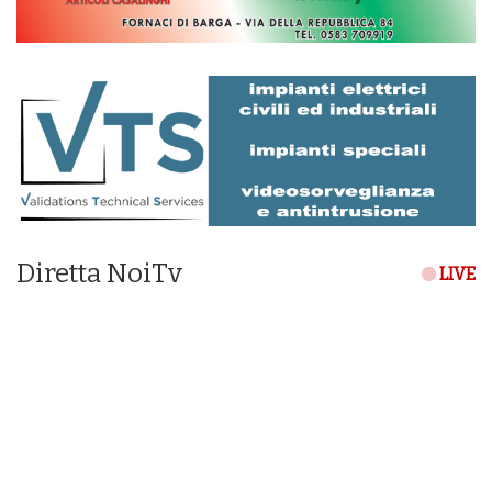
Diretta NoiTv
LIVE