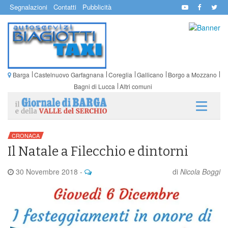
Segnalazioni
Contatti
Pubblicità
Barga
Castelnuovo Garfagnana
Coreglia
Gallicano
Borgo a Mozzano
Bagni di Lucca
Altri comuni
CRONACA
Il Natale a Filecchio e dintorni
30 Novembre 2018
-
di
Nicola Boggi