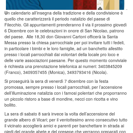
U
n calendario all’insegna della tradizione e della condivisione è
quello che caratterizzerà il periodo natalizio del paese di
Filecchio. Gli appuntamenti prenderanno il via il prossimo giovedì
6 Dicembre con le celebrazioni in onore di San Nicolao, patrono
del paese. Alle 18,30 don Giovanni Cartoni officerà la Santa
Messa presso la chiesa parrocchiale per poi invitare tutti i fedeli,
in particolare i bimbi e le loro famiglie, ad un banchetto allestito
presso i locali parrocchiali dai volontari della locale pro loco e
delle varie associazioni paesane. Per questo momento conviviale
è richiesta una prenotazione telefonica ai numeri: 3403845209
(Franco), 3409357455 (Monica), 3493793416 (Nicola).
Si proseguirà la sera di venerdì 7 dicembre con la festa
promossa, sempre presso i locali parrocchiali, per l’accensione
dell’illuminazione natalizia con i famosi polentari che proporranno
un piccolo ristoro a base di mondine, necci con ricotta e vino
bollito.
La sera di sabato 8 sarà invece la volta dell’accensione del
grande albero di Vicari; per il ventottesimo anno consecutivo tutto
il vicinato accoglierà amici e parenti per banchettare in strada ai
piedi del grande abete e del presepe che verranno preparati con