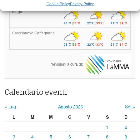
23°C
|
36°C
22°C
|
36°C
21°C
|
37°C
Cookie Policy
Privacy Policy
Barga
23°C
|
33°C
22°C
|
33°C
21°C
|
34°C
Castelnuovo Garfagnana
23°C
|
33°C
22°C
|
33°C
21°C
|
34°C
Previsioni a cura di:
Calendario eventi
« Lug
Agosto 2026
Set »
L
M
M
G
V
S
D
1
2
3
4
5
6
7
8
9