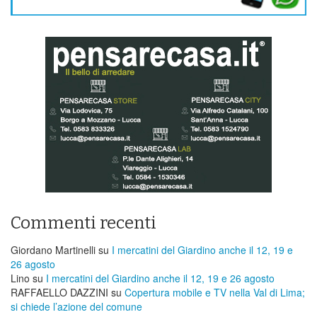
Commenti recenti
Giordano Martinelli
su
I mercatini del Giardino anche il 12, 19 e
26 agosto
Lino
su
I mercatini del Giardino anche il 12, 19 e 26 agosto
RAFFAELLO DAZZINI
su
​Copertura mobile e TV nella Val di Lima;
si chiede l’azione del comune