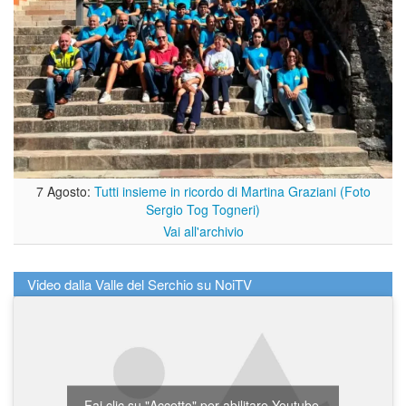
7 Agosto:
Tutti insieme in ricordo di Martina Graziani (Foto
Sergio Tog Togneri)
Vai all'archivio
Video dalla Valle del Serchio su NoiTV
Fai clic su "Accetto" per abilitare Youtube