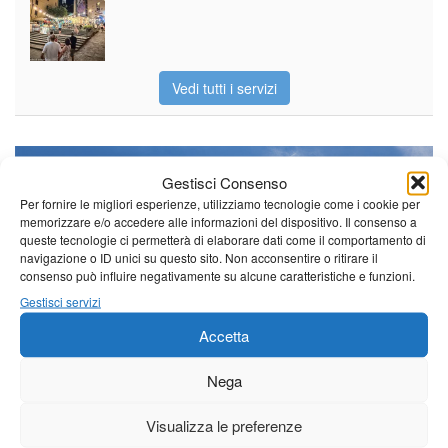
Vedi tutti i servizi
Meteo
Gestisci Consenso
Per fornire le migliori esperienze, utilizziamo tecnologie come i cookie per
memorizzare e/o accedere alle informazioni del dispositivo. Il consenso a
queste tecnologie ci permetterà di elaborare dati come il comportamento di
navigazione o ID unici su questo sito. Non acconsentire o ritirare il
Il tempo di questo fine
consenso può influire negativamente su alcune caratteristiche e funzioni.
settimana. temperature ancora
Gestisci servizi
ben al di sopra dei valori
stagionali
Accetta
Leggi tutto…
Nega
Sabato
Domenica
Lunedì
Borgo a Mozzano
Visualizza le preferenze