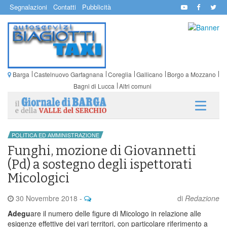
Segnalazioni
Contatti
Pubblicità
Barga
Castelnuovo Garfagnana
Coreglia
Gallicano
Borgo a Mozzano
Bagni di Lucca
Altri comuni
POLITICA ED AMMINISTRAZIONE
Funghi, mozione di Giovannetti
(Pd) a sostegno degli ispettorati
Micologici
30 Novembre 2018
-
di
Redazione
Adegu
are il numero delle figure di Micologo in relazione alle
esigenze effettive dei vari territori, con particolare riferimento a