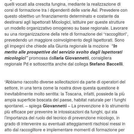
quelli vocati alla crescita fungina, mediante la realizzazione di
corsi di formazione tra i dipendenti delle varie Asl. Prevedere con
questo obiettivo un finanziamento determinato e costante da
destinarsi agli Ispettorati Micologici, istituire per queste strutture
un modello organizzativo omogeneo su base regionale. Lavorare
su una riorganizzazione della rete di formazione dei “raccoglitori”,
prevedendo un maggiore coinvolgimento degli Ispettorati. Sono
gli impegni che chiede alla Giunta regionale la mozione
“In
merito alle prospettive del servizio svolto dagli Ispettorati
micologici”
promossa da
Ilaria Giovannetti
, consigliera
regionale Pd e sottoscritta anche dal collega
Stefano Baccelli
.
“Abbiamo raccolto diverse sollecitazioni da parte di operatori del
settore, in una terra come la nostra dove questa questione è
inevitabilmente molto sentita: la Toscana, infatti, possiede la più
ampia superficie boscata del paese, habitat naturale per i funghi
spontanei. – spiega
Giovannetti
– La prevenzione è lo strumento
più efficace per prevenire le intossicazioni da funghi, qui sta
l’importanza del ruolo del tecnico di prevenzione micologo, in
grado di intervenire su eventuali atteggiamenti rischiosi messi in
atto dal raccoglitore e implementare momenti di formazione per