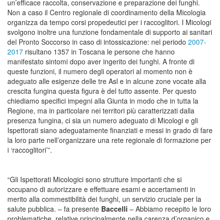
un’efficace raccolta, conservazione e preparazione dei funghi.
Non a caso il Centro regionale di coordinamento della Micologia
organizza da tempo corsi propedeutici per i raccoglitori. I Micologi
svolgono inoltre una funzione fondamentale di supporto ai sanitari
del Pronto Soccorso in caso di intossicazione: nel periodo
2007-
2017
risultano 1357 in Toscana le persone che hanno
manifestato sintomi dopo aver ingerito dei funghi. A fronte di
queste funzioni, il numero degli operatori al momento non è
adeguato alle esigenze delle tre Asl e in alcune zone vocate alla
crescita fungina questa figura è del tutto assente. Per questo
chiediamo specifici impegni alla Giunta in modo che in tutta la
Regione, ma in particolare nei territori più caratterizzati dalla
presenza fungina, ci sia un numero adeguato di Micologi e gli
Ispettorati siano adeguatamente finanziati e messi in grado di fare
la loro parte nell’organizzare una rete regionale di formazione per
i ‘raccoglitori’”.
“Gli Ispettorati Micologici sono strutture importanti che si
occupano di autorizzare e effettuare esami e accertamenti in
merito alla commestibilità dei funghi, un servizio cruciale per la
salute pubblica. – fa presente
Baccelli
– Abbiamo recepito le loro
problematiche, relative principalmente nella carenza d’organico e