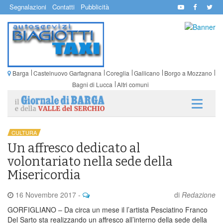
Segnalazioni
Contatti
Pubblicità
Barga
Castelnuovo Garfagnana
Coreglia
Gallicano
Borgo a Mozzano
Bagni di Lucca
Altri comuni
CULTURA
Un affresco dedicato al
volontariato nella sede della
Misericordia
16 Novembre 2017
-
di
Redazione
GORFIGLIANO – Da circa un mese il l’artista Pesciatino Franco
Del Sarto sta realizzando un affresco all’interno della sede della