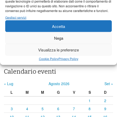
queste tecnologie ci permetterà di elaborare dati come il comportamento di
Barga
navigazione o ID unici su questo sito. Non acconsentire o ritirare il
consenso può influire negativamente su alcune caratteristiche e funzioni.
21°C
|
34°C
22°C
|
34°C
22°C
|
32°C
Gestisci servizi
Castelnuovo Garfagnana
Accetta
22°C
|
35°C
22°C
|
34°C
22°C
|
32°C
Nega
Previsioni a cura di:
Visualizza le preferenze
Cookie Policy
Privacy Policy
Calendario eventi
« Lug
Agosto 2026
Set »
L
M
M
G
V
S
D
1
2
3
4
5
6
7
8
9
10
11
12
13
14
15
16