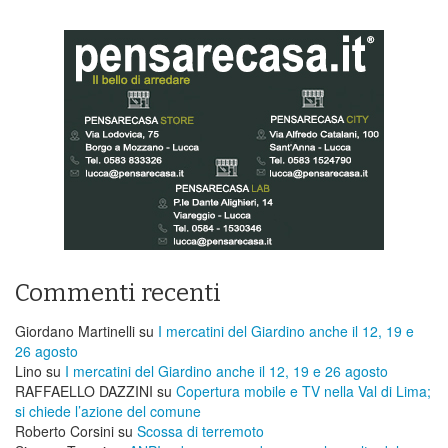
Commenti recenti
Giordano Martinelli
su
I mercatini del Giardino anche il 12, 19 e
26 agosto
Lino
su
I mercatini del Giardino anche il 12, 19 e 26 agosto
RAFFAELLO DAZZINI
su
​Copertura mobile e TV nella Val di Lima;
si chiede l’azione del comune
Roberto Corsini
su
Scossa di terremoto