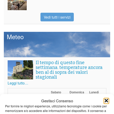
Vedi tutti i servizi
Meteo
Il tempo di questo fine
settimana. temperature ancora
ben al di sopra dei valori
stagionali
Leggi tutto…
Sabato
Domenica
Lunedì
Gestisci Consenso
Borgo a Mozzano
Per fornire le migliori esperienze, utilizziamo tecnologie come i cookie per
memorizzare e/o accedere alle informazioni del dispositivo. Il consenso a
21°C
|
36°C
22°C
|
36°C
22°C
|
35°C