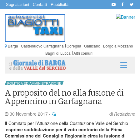
Segnalazioni
Contatti
Pubblicità
Barga
Castelnuovo Garfagnana
Coreglia
Gallicano
Borgo a Mozzano
Bagni di Lucca
Altri comuni
POLITICA ED AMMINISTRAZIONE
A proposito del no alla fusione di
Appennino in Garfagnana
30 Novembre 2017
-
di
Redazione
Il
Comitato per l’Attuazione della Costituzione Valle del Serchio
esprime soddisfazione per il voto contrario della Prima
Commissione del Consiglio Regionale circa la fusione di