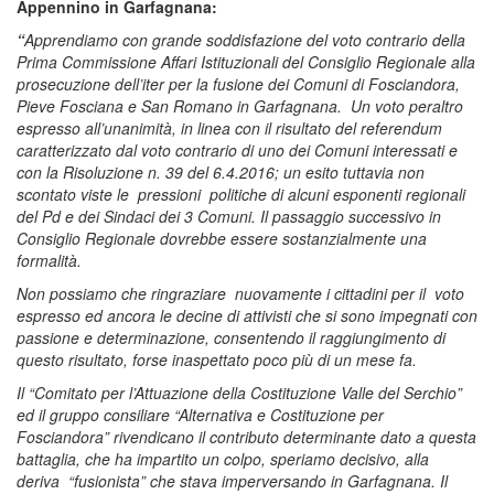
Appennino in Garfagnana:
“
Apprendiamo con grande soddisfazione del voto contrario della
Prima Commissione Affari Istituzionali del Consiglio Regionale alla
prosecuzione dell’iter per la fusione dei Comuni di Fosciandora,
Pieve Fosciana e San Romano in Garfagnana. Un voto peraltro
espresso all’unanimità, in linea con il risultato del referendum
caratterizzato dal voto contrario di uno dei Comuni interessati e
con la Risoluzione n. 39 del 6.4.2016; un esito tuttavia non
scontato viste le pressioni politiche di alcuni esponenti regionali
del Pd e dei Sindaci dei 3 Comuni. Il passaggio successivo in
Consiglio Regionale dovrebbe essere sostanzialmente una
formalità.
Non possiamo che ringraziare nuovamente i cittadini per il voto
espresso ed ancora le decine di attivisti che si sono impegnati con
passione e determinazione, consentendo il raggiungimento di
questo risultato, forse inaspettato poco più di un mese fa.
Il “Comitato per l’Attuazione della Costituzione Valle del Serchio”
ed il gruppo consiliare “Alternativa e Costituzione per
Fosciandora” rivendicano il contributo determinante dato a questa
battaglia, che ha impartito un colpo, speriamo decisivo, alla
deriva “fusionista” che stava imperversando in Garfagnana. Il