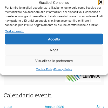
Leggi tutto…
Gestisci Consenso
Per fornire le migliori esperienze, utilizziamo tecnologie come i cookie per
Sabato
Domenica
Lunedì
memorizzare e/o accedere alle informazioni del dispositivo. Il consenso a
queste tecnologie ci permetterà di elaborare dati come il comportamento di
Borgo a Mozzano
navigazione o ID unici su questo sito. Non acconsentire o ritirare il
consenso può influire negativamente su alcune caratteristiche e funzioni.
23°C
|
36°C
22°C
|
36°C
21°C
|
37°C
Gestisci servizi
Barga
Accetta
23°C
|
33°C
22°C
|
33°C
21°C
|
34°C
Nega
Castelnuovo Garfagnana
23°C
|
33°C
22°C
|
33°C
21°C
|
34°C
Visualizza le preferenze
Cookie Policy
Privacy Policy
Previsioni a cura di:
Calendario eventi
« Lug
Agosto 2026
Set »