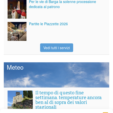
Per le vie di Barga la solenne processione
dedicata al patrono
Partite le Piazzette 2026
Vedi tutti i servizi
Meteo
Il tempo di questo fine
settimana. temperature ancora
ben al di sopra dei valori
stagionali