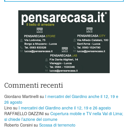
Commenti recenti
Giordano Martinelli
su
I mercatini del Giardino anche il 12, 19 e
26 agosto
Lino
su
I mercatini del Giardino anche il 12, 19 e 26 agosto
RAFFAELLO DAZZINI
su
​Copertura mobile e TV nella Val di Lima;
si chiede l’azione del comune
Roberto Corsini
su
Scossa di terremoto