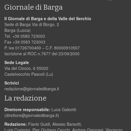
Giornale di Barga
Il Giornale di Barga e della Valle del Serchio
Sede di Barga Via di Borgo, 2
Barga (Lucca)
Tel. +39 0583 723003
Fax +39 0583 723003
P. iva 01726700469 – C.F. 80000910507
Iscrizione al ROC n.7677 del 23/09/2000
Sede Legale
Via del Ciocco, 6 55020
Castelvecchio Pascoli (Lu)
Scrivici
redazione@giornaledibarga.it
La redazione
Direttore responsabile:
Luca Galeotti
(
direttore@giornaledibarga.it
)
Redazione:
Flavio Guidi, Alessio Barsotti,
Luigi Cosimini, Pier Giuliano Cecchi, Andrea Giannasi, Vincenzo