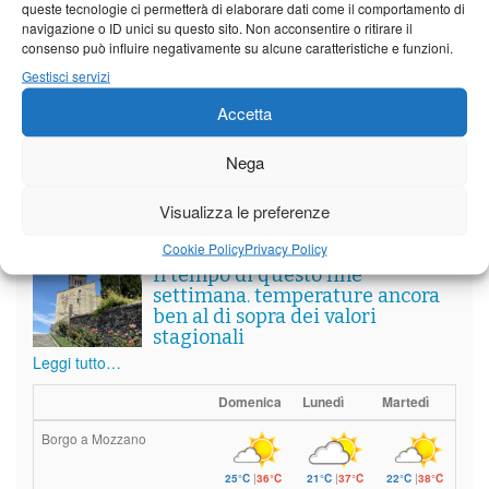
queste tecnologie ci permetterà di elaborare dati come il comportamento di
navigazione o ID unici su questo sito. Non acconsentire o ritirare il
consenso può influire negativamente su alcune caratteristiche e funzioni.
Gestisci servizi
Vedi tutti i servizi
Accetta
Meteo
Nega
Visualizza le preferenze
Cookie Policy
Privacy Policy
Il tempo di questo fine
settimana. temperature ancora
ben al di sopra dei valori
stagionali
Leggi tutto…
Domenica
Lunedì
Martedì
Borgo a Mozzano
25°C
|
36°C
21°C
|
37°C
22°C
|
38°C