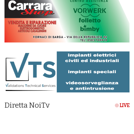
Diretta NoiTv
LIVE