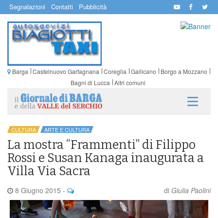
Segnalazioni
Contatti
Pubblicità
Barga
Castelnuovo Garfagnana
Coreglia
Gallicano
Borgo a Mozzano
Bagni di Lucca
Altri comuni
CULTURA
ARTE E CULTURA
La mostra “Frammenti” di Filippo
Rossi e Susan Kanaga inaugurata a
Villa Via Sacra
8 Giugno 2015
-
di
Giulia Paolini