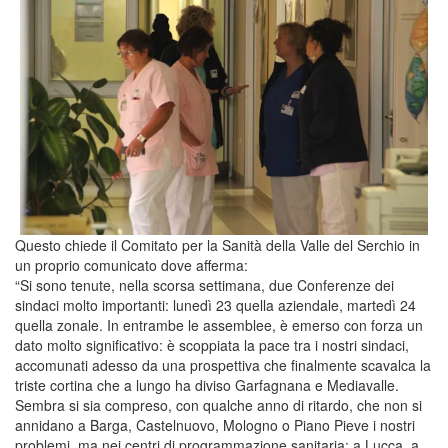
Questo chiede il Comitato per la Sanità della Valle del Serchio in
un proprio comunicato dove afferma:
“Si sono tenute, nella scorsa settimana, due Conferenze dei
sindaci molto importanti: lunedì 23 quella aziendale, martedì 24
quella zonale. In entrambe le assemblee, è emerso con forza un
dato molto significativo: è scoppiata la pace tra i nostri sindaci,
accomunati adesso da una prospettiva che finalmente scavalca la
triste cortina che a lungo ha diviso Garfagnana e Mediavalle.
Sembra si sia compreso, con qualche anno di ritardo, che non si
annidano a Barga, Castelnuovo, Mologno o Piano Pieve i nostri
problemi, ma nei centri di programmazione sanitaria: a Lucca, a