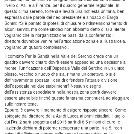
livello di Asl, e a Firenze, per il quadro generale regionale. In
questo clima sereno, forte si è levata una richiesta unitaria, ben
espressa dalle parole del neo presidente e sindaco di Barga
Bonini: “Si è parlato di ipotesi di chiusure o ridimensionamento di
alcuni servizi, ma come sindaci non abbiamo detto di sì a niente,
vogliamo che la riorganizzazione passi dalla conferenza: il
direttore dovrebbe venire nell’articolazione zonale a illustrarcela,
vogliamo un quadro complessivo”.
Il comitato Per la Sanità nella Valle del Serchio crede che un
quadro davvero chiaro dovrà essere appeso ad una decisione a
monte: l’unificazione dell’Ospedale Valle del Serchio in un unico
plesso, vecchio o nuovo che sia, rimane un obiettivo, o si è
definitivamente sposata l’idea di difendere l’attuale divisione
dell’ospedale nei due stabilimenti? Nessun disegno
dell’assistenza ospedaliera nella nostra zona potrà davvero
essere attendibile finché questo fantasma continuerà ad aleggiare
sulle nostre teste.
Eppure, è davvero il momento di esigere risposte sincere. Come
spiegato dal direttore della Asl di Lucca ai primi cittadini, il taglio
cui l’Asl 2 sarà soggetta dal 2015 sarà di 8,5 milioni di euro, e
l’azienda dichiara di poterne recuperare una parte, 4 o 5, “con
azioni di efficienza interna sulla spesa farmaceutica, sulle