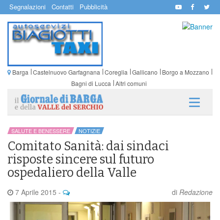
Segnalazioni
Contatti
Pubblicità
Barga
Castelnuovo Garfagnana
Coreglia
Gallicano
Borgo a Mozzano
Bagni di Lucca
Altri comuni
SALUTE E BENESSERE
NOTIZIE
Comitato Sanità: dai sindaci
risposte sincere sul futuro
ospedaliero della Valle
7 Aprile 2015
-
di
Redazione