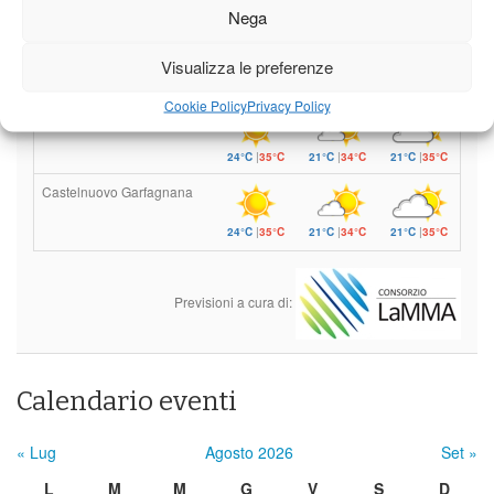
Giovedì
Venerdì
Sabato
Nega
Borgo a Mozzano
Visualizza le preferenze
24°C
|
38°C
21°C
|
37°C
21°C
|
38°C
Cookie Policy
Privacy Policy
Barga
24°C
|
35°C
21°C
|
34°C
21°C
|
35°C
Castelnuovo Garfagnana
24°C
|
35°C
21°C
|
34°C
21°C
|
35°C
Previsioni a cura di:
Calendario eventi
« Lug
Agosto 2026
Set »
L
M
M
G
V
S
D