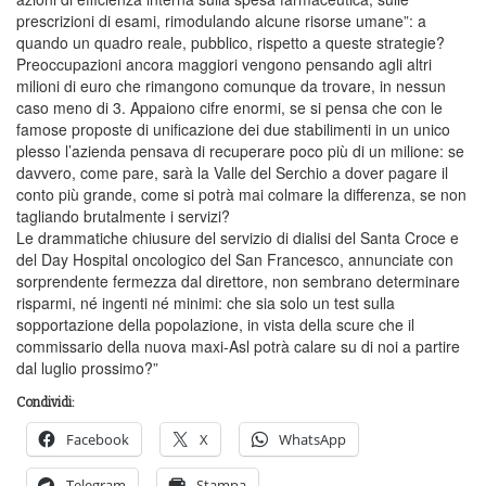
prescrizioni di esami, rimodulando alcune risorse umane”: a
quando un quadro reale, pubblico, rispetto a queste strategie?
Preoccupazioni ancora maggiori vengono pensando agli altri
milioni di euro che rimangono comunque da trovare, in nessun
caso meno di 3. Appaiono cifre enormi, se si pensa che con le
famose proposte di unificazione dei due stabilimenti in un unico
plesso l’azienda pensava di recuperare poco più di un milione: se
davvero, come pare, sarà la Valle del Serchio a dover pagare il
conto più grande, come si potrà mai colmare la differenza, se non
tagliando brutalmente i servizi?
Le drammatiche chiusure del servizio di dialisi del Santa Croce e
del Day Hospital oncologico del San Francesco, annunciate con
sorprendente fermezza dal direttore, non sembrano determinare
risparmi, né ingenti né minimi: che sia solo un test sulla
sopportazione della popolazione, in vista della scure che il
commissario della nuova maxi-Asl potrà calare su di noi a partire
dal luglio prossimo?”
Condividi:
Facebook
X
WhatsApp
Telegram
Stampa