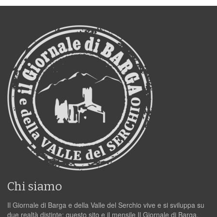
Chi siamo
Il Giornale di Barga e della Valle del Serchio vive e si sviluppa su
due realtà distinte: questo sito e il mensile Il Giornale di Barga.