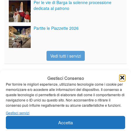
Per le vie di Barga la solenne processione
dedicata al patrono
Partite le Piazzette 2026
Vedi tutti i servizi
Meteo
Gestisci Consenso
Per fornire le migliori esperienze, utilizziamo tecnologie come i cookie per
memorizzare e/o accedere alle informazioni del dispositivo. Il consenso a
queste tecnologie ci permetterà di elaborare dati come il comportamento di
navigazione o ID unici su questo sito. Non acconsentire o ritirare il
consenso può influire negativamente su alcune caratteristiche e funzioni.
Sole e temperature ancora ben
Gestisci servizi
al di sopra delle medie stagionali
Leggi tutto…
Accetta