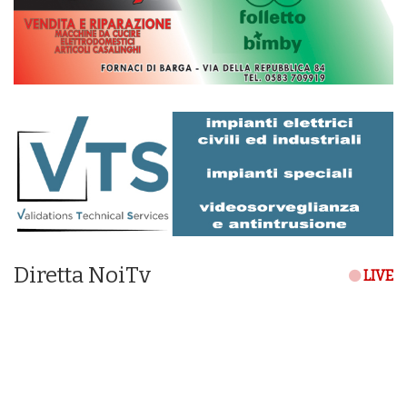
Diretta NoiTv
LIVE