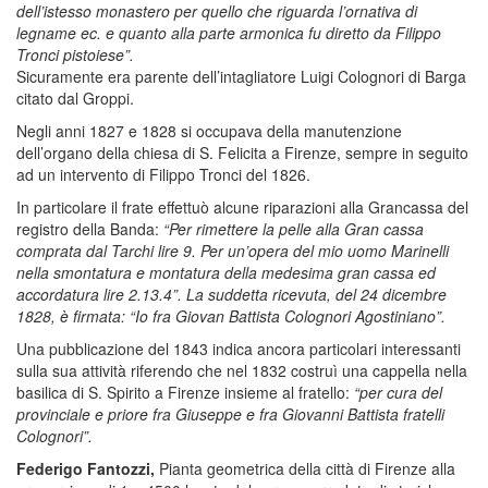
dell’istesso monastero per quello che riguarda l’ornativa di
legname ec. e quanto alla parte armonica fu diretto da Filippo
Tronci pistoiese”.
Sicuramente era parente dell’intagliatore Luigi Colognori di Barga
citato dal Groppi.
Negli anni 1827 e 1828 si occupava della manutenzione
dell’organo della chiesa di S. Felicita a Firenze, sempre in seguito
ad un intervento di Filippo Tronci del 1826.
In particolare il frate effettuò alcune riparazioni alla Grancassa del
registro della Banda:
“Per rimettere la pelle alla Gran cassa
comprata dal Tarchi lire 9. Per un’opera del mio uomo Marinelli
nella smontatura e montatura della medesima gran cassa ed
accordatura lire 2.13.4”. La suddetta ricevuta, del 24 dicembre
1828, è firmata: “Io fra Giovan Battista Colognori Agostiniano”.
Una pubblicazione del 1843 indica ancora particolari interessanti
sulla sua attività riferendo che nel 1832 costruì una cappella nella
basilica di S. Spirito a Firenze insieme al fratello:
“per cura del
provinciale e priore fra Giuseppe e fra Giovanni Battista fratelli
Colognori”.
Federigo Fantozzi,
Pianta geometrica della città di Firenze alla