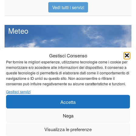
Vedi tutti i servizi
Meteo
Gestisci Consenso
Sole e temperature ancora ben
Per fornire le migliori esperienze, utilizziamo tecnologie come i cookie per
al di sopra delle medie stagionali
memorizzare e/o accedere alle informazioni del dispositivo. Il consenso a
queste tecnologie ci permetterà di elaborare dati come il comportamento di
Leggi tutto…
navigazione o ID unici su questo sito. Non acconsentire o ritirare il
consenso può influire negativamente su alcune caratteristiche e funzioni.
Giovedì
Venerdì
Sabato
Gestisci servizi
Borgo a Mozzano
Accetta
24°C
|
38°C
21°C
|
37°C
21°C
|
38°C
Nega
Barga
Visualizza le preferenze
24°C
|
35°C
21°C
|
34°C
21°C
|
35°C