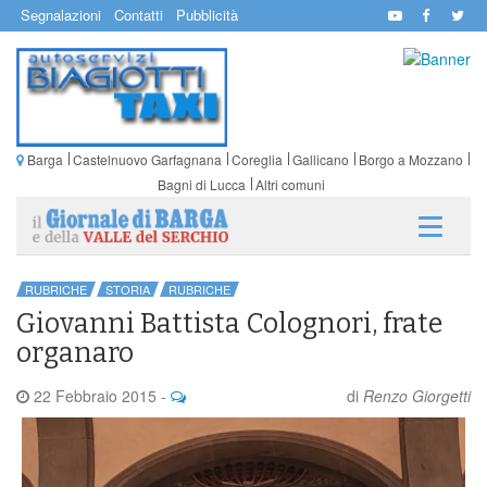
Segnalazioni
Contatti
Pubblicità
Barga
Castelnuovo Garfagnana
Coreglia
Gallicano
Borgo a Mozzano
Bagni di Lucca
Altri comuni
RUBRICHE
STORIA
RUBRICHE
Giovanni Battista Colognori, frate
organaro
22 Febbraio 2015
-
di
Renzo Giorgetti