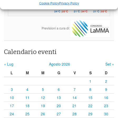
Castelnuovo Garfagnana
Cookie Policy
Privacy Policy
24°C
|
35°C
21°C
|
34°C
21°C
|
35°C
Previsioni a cura di:
Calendario eventi
« Lug
Agosto 2026
Set »
L
M
M
G
V
S
D
1
2
3
4
5
6
7
8
9
10
11
12
13
14
15
16
17
18
19
20
21
22
23
24
25
26
27
28
29
30