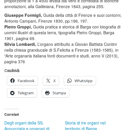
proporzione di 1 a 4500 levata dal vero e corredata di storiche
annotazioni, alla Galileiana, Firenze 1843, pagina 255.
Giuseppe Formigli,
Guida della città di Firenze e suoi contorni,
Antonio Campani, Firenze 1830, pp.196, 197.
Pietro Groppi,
Guida pratica e storica di Barga con biografia di
uomini illustri di questa terra, tipografia Pietro Groppi, Barga
1901, pagina 69.
Silvia Lombardi,
L’organo attribuito a Giovan Battista Contini
nella chiesa granducale di S.Felicita a Firenze (1583-1585), in
“Arte organaria italiana fonti documenti e studi, anno V (2013),
pagina 376
Condividi:
Facebook
X
WhatsApp
Telegram
Stampa
Correlati
Degli organi della SS.
Storia di tre organi nel
Annunziata e organari di
territorio di Barga