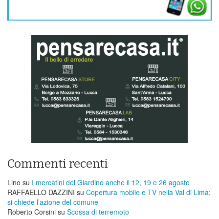
Commenti recenti
Lino
su
I mercatini del Giardino anche il 12, 19 e 26 agosto
RAFFAELLO DAZZINI
su
​Copertura mobile e TV nella Val di Lima;
si chiede l’azione del comune
Roberto Corsini
su
Scossa di terremoto