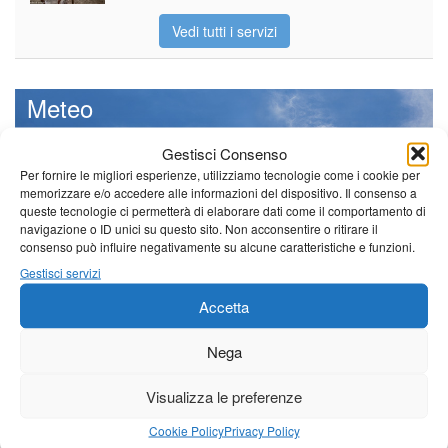
Vedi tutti i servizi
Meteo
Gestisci Consenso
Per fornire le migliori esperienze, utilizziamo tecnologie come i cookie per
memorizzare e/o accedere alle informazioni del dispositivo. Il consenso a
Il tempo di questo fine
queste tecnologie ci permetterà di elaborare dati come il comportamento di
settimana. temperature ancora
navigazione o ID unici su questo sito. Non acconsentire o ritirare il
ben al di sopra dei valori
consenso può influire negativamente su alcune caratteristiche e funzioni.
stagionali
Gestisci servizi
Leggi tutto…
Accetta
Domenica
Lunedì
Martedì
Nega
Borgo a Mozzano
Visualizza le preferenze
22°C
|
36°C
21°C
|
37°C
21°C
|
37°C
Barga
Cookie Policy
Privacy Policy