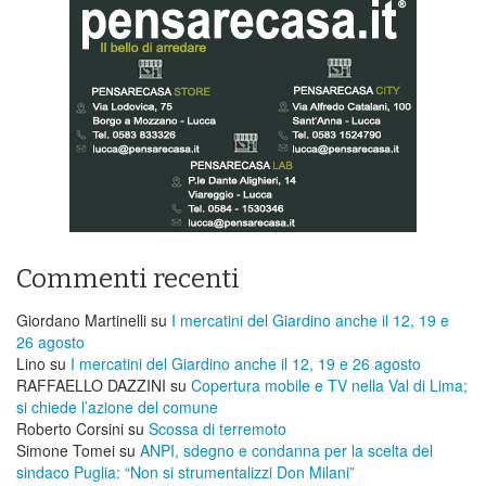
Commenti recenti
Giordano Martinelli
su
I mercatini del Giardino anche il 12, 19 e
26 agosto
Lino
su
I mercatini del Giardino anche il 12, 19 e 26 agosto
RAFFAELLO DAZZINI
su
​Copertura mobile e TV nella Val di Lima;
si chiede l’azione del comune
Roberto Corsini
su
Scossa di terremoto
Simone Tomei
su
ANPI, sdegno e condanna per la scelta del
sindaco Puglia: “Non si strumentalizzi Don Milani”