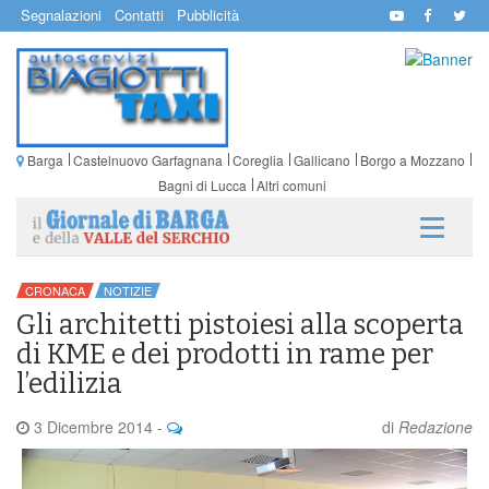
Segnalazioni
Contatti
Pubblicità
Barga
Castelnuovo Garfagnana
Coreglia
Gallicano
Borgo a Mozzano
Bagni di Lucca
Altri comuni
CRONACA
NOTIZIE
Gli architetti pistoiesi alla scoperta
di KME e dei prodotti in rame per
l’edilizia
3 Dicembre 2014
-
di
Redazione