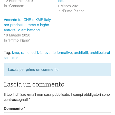
12 Febbraio 2019
indumenti
In "Cronaca"
1 Marzo 2021
In "Primo Piano"
Accordo tra CNR e KME Italy
per prodotti in rame e leghe
antivirali e antibatterici
18 Maggio 2020
In "Primo Piano"
Tag:
kme
,
rame
,
edilizia
,
evento formativo
,
architetti
,
architectural
solutions
Lascia per primo un commento
Lascia un commento
Il tuo indirizzo email non sarà pubblicato.
I campi obbligatori sono
contrassegnati
*
Commento
*