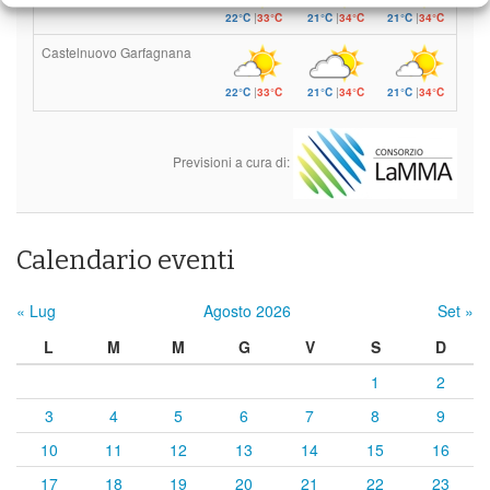
22°C
|
33°C
21°C
|
34°C
21°C
|
34°C
Castelnuovo Garfagnana
22°C
|
33°C
21°C
|
34°C
21°C
|
34°C
Previsioni a cura di:
Calendario eventi
« Lug
Agosto 2026
Set »
L
M
M
G
V
S
D
1
2
3
4
5
6
7
8
9
10
11
12
13
14
15
16
17
18
19
20
21
22
23