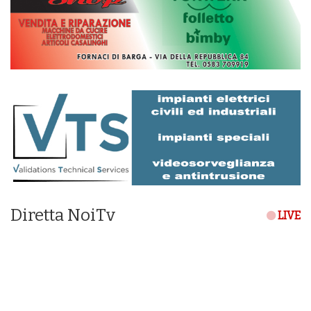
Diretta NoiTv
LIVE