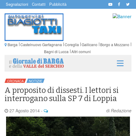
Segnalazioni
Contatti
Pubblicità
Barga
Castelnuovo Garfagnana
Coreglia
Gallicano
Borgo a Mozzano
Bagni di Lucca
Altri comuni
CRONACA
NOTIZIE
A proposito di dissesti. I lettori si
interrogano sulla SP 7 di Loppia
27 Agosto 2014
-
di
Redazione