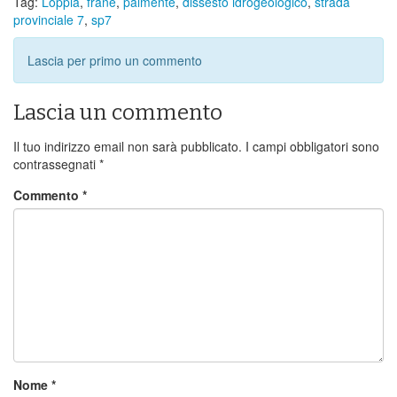
Tag:
Loppia
,
frane
,
palmente
,
dissesto idrogeologico
,
strada
provinciale 7
,
sp7
Lascia per primo un commento
Lascia un commento
Il tuo indirizzo email non sarà pubblicato.
I campi obbligatori sono
contrassegnati
*
Commento
*
Nome
*