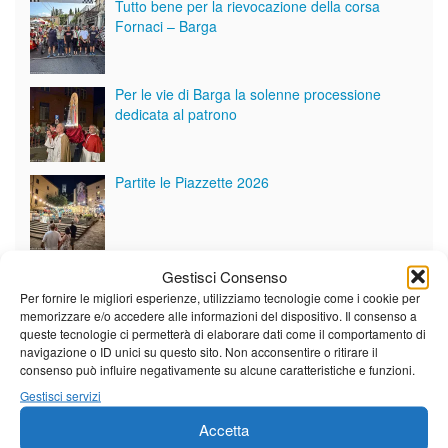
Tutto bene per la rievocazione della corsa
Fornaci – Barga
Per le vie di Barga la solenne processione
dedicata al patrono
Partite le Piazzette 2026
Gestisci Consenso
Vedi tutti i servizi
Per fornire le migliori esperienze, utilizziamo tecnologie come i cookie per
memorizzare e/o accedere alle informazioni del dispositivo. Il consenso a
queste tecnologie ci permetterà di elaborare dati come il comportamento di
Meteo
navigazione o ID unici su questo sito. Non acconsentire o ritirare il
consenso può influire negativamente su alcune caratteristiche e funzioni.
Gestisci servizi
Accetta