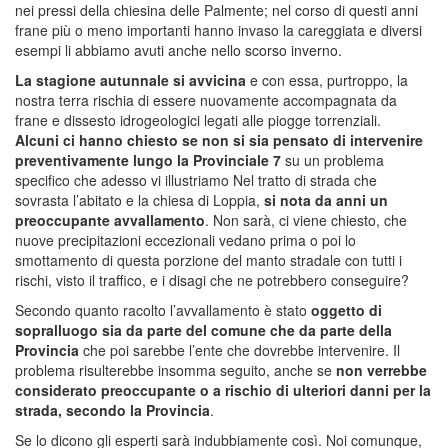
nei pressi della chiesina delle Palmente; nel corso di questi anni
frane più o meno importanti hanno invaso la careggiata e diversi
esempi li abbiamo avuti anche nello scorso inverno.
La stagione autunnale si avvicina
e con essa, purtroppo, la
nostra terra rischia di essere nuovamente accompagnata da
frane e dissesto idrogeologici legati alle piogge torrenziali.
Alcuni ci hanno chiesto
se non si sia pensato di intervenire
preventivamente lungo la Provinciale 7
su un problema
specifico che adesso vi illustriamo Nel tratto di strada che
sovrasta l’abitato e la chiesa di Loppia,
si nota da anni un
preoccupante avvallamento
. Non sarà, ci viene chiesto, che
nuove precipitazioni eccezionali vedano prima o poi lo
smottamento di questa porzione del manto stradale con tutti i
rischi, visto il traffico, e i disagi che ne potrebbero conseguire?
Secondo quanto racolto l’avvallamento è stato
oggetto di
sopralluogo sia da parte del comune che da parte della
Provincia
che poi sarebbe l’ente che dovrebbe intervenire. Il
problema risulterebbe insomma seguito, anche se
non verrebbe
considerato preoccupante o a rischio di ulteriori danni per la
strada, secondo la Provincia
.
Se lo dicono gli esperti sarà indubbiamente così. Noi comunque,