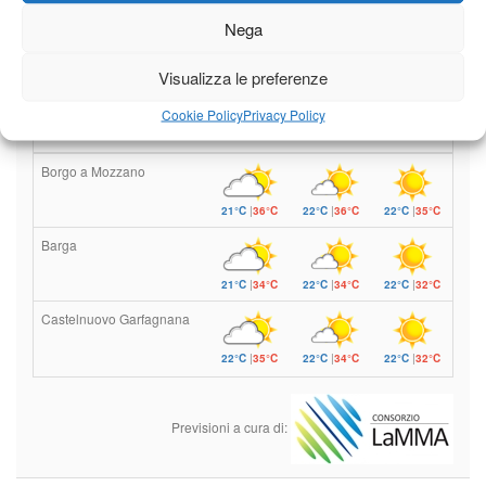
Il tempo di questo fine
Nega
settimana. temperature ancora
ben al di sopra dei valori
stagionali
Visualizza le preferenze
Leggi tutto…
Cookie Policy
Privacy Policy
Sabato
Domenica
Lunedì
Borgo a Mozzano
21°C
|
36°C
22°C
|
36°C
22°C
|
35°C
Barga
21°C
|
34°C
22°C
|
34°C
22°C
|
32°C
Castelnuovo Garfagnana
22°C
|
35°C
22°C
|
34°C
22°C
|
32°C
Previsioni a cura di: