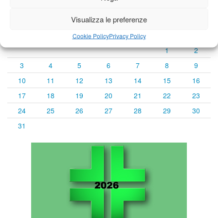
« Lug
Agosto 2026
Set »
Visualizza le preferenze
L
M
M
G
V
S
D
Cookie Policy
Privacy Policy
1
2
3
4
5
6
7
8
9
10
11
12
13
14
15
16
17
18
19
20
21
22
23
24
25
26
27
28
29
30
31