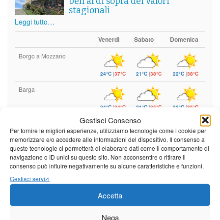
ben al di sopra dei valori
stagionali
Leggi tutto…
Venerdì
Sabato
Domenica
Borgo a Mozzano
24°C
|
37°C
21°C
|
38°C
22°C
|
38°C
Barga
24°C
|
34°C
21°C
|
35°C
22°C
|
35°C
Gestisci Consenso
Castelnuovo Garfagnana
Per fornire le migliori esperienze, utilizziamo tecnologie come i cookie per
memorizzare e/o accedere alle informazioni del dispositivo. Il consenso a
24°C
|
34°C
22°C
|
35°C
22°C
|
35°C
queste tecnologie ci permetterà di elaborare dati come il comportamento di
navigazione o ID unici su questo sito. Non acconsentire o ritirare il
consenso può influire negativamente su alcune caratteristiche e funzioni.
Previsioni a cura di:
Gestisci servizi
Accetta
Calendario eventi
Nega