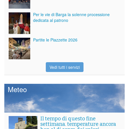
Per le vie di Barga la solenne processione
dedicata al patrono
Partite le Piazzette 2026
Vedi tutti i servizi
Meteo
Il tempo di questo fine
settimana. temperature ancora