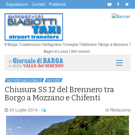
Segnalazioni
Contatti
Pubblicità
Barga
Castelnuovo Garfagnana
Coreglia
Gallicano
Borgo a Mozzano
Bagni di Lucca
Altri comuni
NOTIZIE DALLA VALLE
NOTIZIE
Chiusura SS 12 del Brennero tra
Borgo a Mozzano e Chifenti
24 Luglio 2014
-
di
Redazione