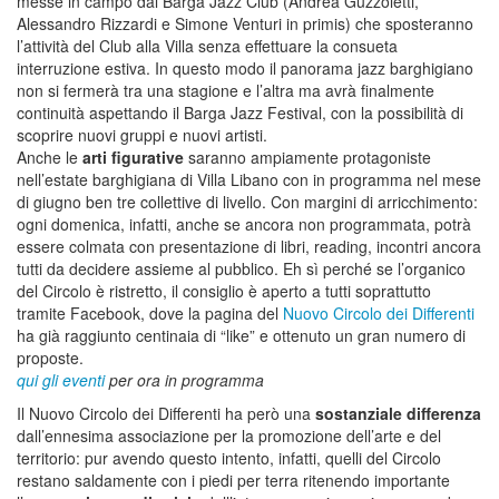
messe in campo dal Barga Jazz Club (Andrea Guzzoletti,
Alessandro Rizzardi e Simone Venturi in primis) che sposteranno
l’attività del Club alla Villa senza effettuare la consueta
interruzione estiva. In questo modo il panorama jazz barghigiano
non si fermerà tra una stagione e l’altra ma avrà finalmente
continuità aspettando il Barga Jazz Festival, con la possibilità di
scoprire nuovi gruppi e nuovi artisti.
Anche le
arti figurative
saranno ampiamente protagoniste
nell’estate barghigiana di Villa Libano con in programma nel mese
di giugno ben tre collettive di livello. Con margini di arricchimento:
ogni domenica, infatti, anche se ancora non programmata, potrà
essere colmata con presentazione di libri, reading, incontri ancora
tutti da decidere assieme al pubblico. Eh sì perché se l’organico
del Circolo è ristretto, il consiglio è aperto a tutti soprattutto
tramite Facebook, dove la pagina del
Nuovo Circolo dei Differenti
ha già raggiunto centinaia di “like” e ottenuto un gran numero di
proposte.
qui gli eventi
per ora in programma
Il Nuovo Circolo dei Differenti ha però una
sostanziale differenza
dall’ennesima associazione per la promozione dell’arte e del
territorio: pur avendo questo intento, infatti, quelli del Circolo
restano saldamente con i piedi per terra ritenendo importante