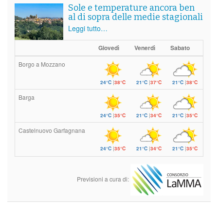
Sole e temperature ancora ben
al di sopra delle medie stagionali
Leggi tutto…
Giovedì
Venerdì
Sabato
Borgo a Mozzano
24°C
|
38°C
21°C
|
37°C
21°C
|
38°C
Barga
24°C
|
35°C
21°C
|
34°C
21°C
|
35°C
Castelnuovo Garfagnana
24°C
|
35°C
21°C
|
34°C
21°C
|
35°C
Previsioni a cura di: