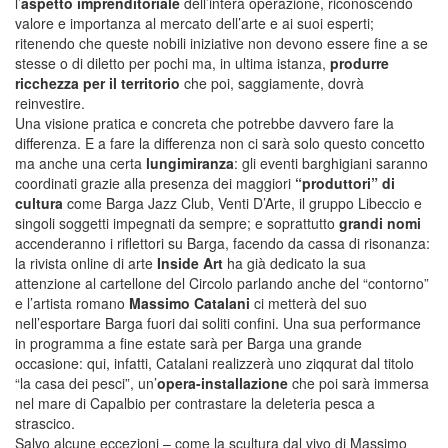
l’
aspetto imprenditoriale
dell’intera operazione, riconoscendo
valore e importanza al mercato dell’arte e ai suoi esperti;
ritenendo che queste nobili iniziative non devono essere fine a se
stesse o di diletto per pochi ma, in ultima istanza,
produrre
ricchezza per il territorio
che poi, saggiamente, dovrà
reinvestire.
Una visione pratica e concreta che potrebbe davvero fare la
differenza. E a fare la differenza non ci sarà solo questo concetto
ma anche una certa
lungimiranza
: gli eventi barghigiani saranno
coordinati grazie alla presenza dei maggiori
“produttori” di
cultura
come Barga Jazz Club, Venti D’Arte, il gruppo Libeccio e
singoli soggetti impegnati da sempre; e soprattutto
grandi nomi
accenderanno i riflettori su Barga, facendo da cassa di risonanza:
la rivista online di arte
Inside Art
ha già dedicato la sua
attenzione al cartellone del Circolo parlando anche del “contorno”
e l’artista romano
Massimo Catalani
ci metterà del suo
nell’esportare Barga fuori dai soliti confini. Una sua performance
in programma a fine estate sarà per Barga una grande
occasione: qui, infatti, Catalani realizzerà uno ziqqurat dal titolo
“la casa dei pesci”, un’
opera-installazione
che poi sarà immersa
nel mare di Capalbio per contrastare la deleteria pesca a
strascico.
Salvo alcune eccezioni – come la scultura dal vivo di Massimo