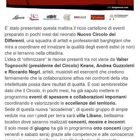
E’ stato presentato questa mattina il ricco cartellone di eventi
preparato in pochi mesi dal neonato
Nuovo Circolo dei
Differenti
, una squadra di artisti e professionisti barghigiani che
mira a coordinare ed innalzare la qualità degli eventi estivi (e non)
che si terranno nella cittadina.
L’idea di “ottimizzare” le risorse presenti tra noi viene da
Valter
Tognocchi (presidente del Circolo) Keane, Andrea Guzzoletti
e Riccardo Negri
, artisti, musicisti ed esercenti che credono
fermamente che la collaborazione attiva nei confronti della vita
intellettuale possa dare risultati di qualità. E così sembrerebbe
dato che il Circolo, in pochi mesi, ha già saputo mettere in
programma
eventi di spessore e collaborazioni important
i
coordinando e valorizzando le
eccellenze del territorio.
Sede di questa nuova “accademia”, di questo gruppo di ampie
vedute ma con i piedi per terra sarà
villa Libano
, bellissima
location dove saranno realizzati
concerti, mostre e incontri
.
Il solo mese di
giugno
ha già in programma
otto concerti
(ogni
venerdì e sabato sera) grazie alle competenze e alle conoscenze