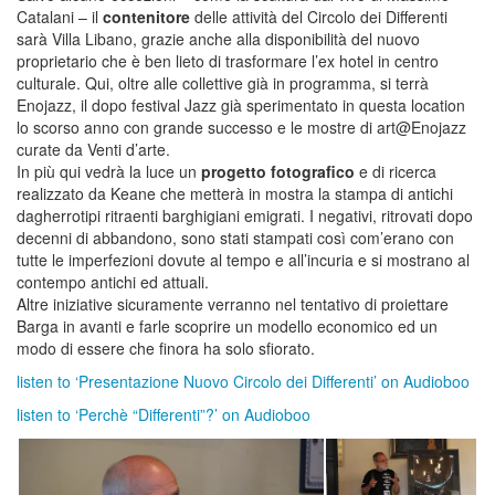
Catalani – il
contenitore
delle attività del Circolo dei Differenti
sarà Villa Libano, grazie anche alla disponibilità del nuovo
proprietario che è ben lieto di trasformare l’ex hotel in centro
culturale. Qui, oltre alle collettive già in programma, si terrà
Enojazz, il dopo festival Jazz già sperimentato in questa location
lo scorso anno con grande successo e le mostre di art@Enojazz
curate da Venti d’arte.
In più qui vedrà la luce un
progetto fotografico
e di ricerca
realizzato da Keane che metterà in mostra la stampa di antichi
dagherrotipi ritraenti barghigiani emigrati. I negativi, ritrovati dopo
decenni di abbandono, sono stati stampati così com’erano con
tutte le imperfezioni dovute al tempo e all’incuria e si mostrano al
contempo antichi ed attuali.
Altre iniziative sicuramente verranno nel tentativo di proiettare
Barga in avanti e farle scoprire un modello economico ed un
modo di essere che finora ha solo sfiorato.
listen to ‘Presentazione Nuovo Circolo dei Differenti’ on Audioboo
listen to ‘Perchè “Differenti”?’ on Audioboo