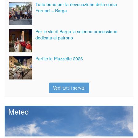
Tutto bene per la rievocazione della corsa
Fornaci – Barga
Per le vie di Barga la solenne processione
dedicata al patrono
Partite le Piazzette 2026
Vedi tutti i servizi
Meteo