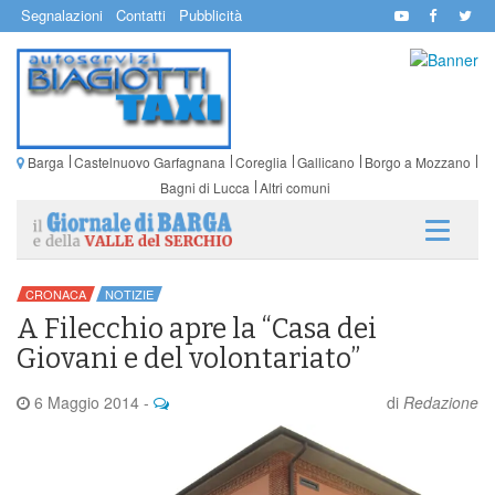
Segnalazioni
Contatti
Pubblicità
Barga
Castelnuovo Garfagnana
Coreglia
Gallicano
Borgo a Mozzano
Bagni di Lucca
Altri comuni
CRONACA
NOTIZIE
A Filecchio apre la “Casa dei
Giovani e del volontariato”
6 Maggio 2014
-
di
Redazione