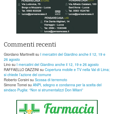
Commenti recenti
Giordano Martinelli
su
I mercatini del Giardino anche il 12, 19 e
26 agosto
Lino
su
I mercatini del Giardino anche il 12, 19 e 26 agosto
RAFFAELLO DAZZINI
su
​Copertura mobile e TV nella Val di Lima;
si chiede l’azione del comune
Roberto Corsini
su
Scossa di terremoto
Simone Tomei
su
ANPI, sdegno e condanna per la scelta del
sindaco Puglia: “Non si strumentalizzi Don Milani”