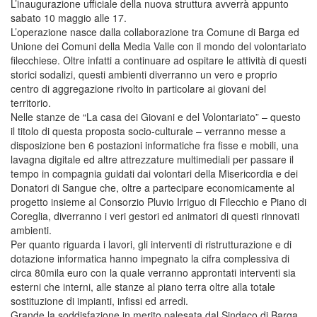
L’inaugurazione ufficiale della nuova struttura avverrà appunto
sabato 10 maggio alle 17.
L’operazione nasce dalla collaborazione tra Comune di Barga ed
Unione dei Comuni della Media Valle con il mondo del volontariato
filecchiese. Oltre infatti a continuare ad ospitare le attività di questi
storici sodalizi, questi ambienti diverranno un vero e proprio
centro di aggregazione rivolto in particolare ai giovani del
territorio.
Nelle stanze de “La casa dei Giovani e del Volontariato” – questo
il titolo di questa proposta socio-culturale – verranno messe a
disposizione ben 6 postazioni informatiche fra fisse e mobili, una
lavagna digitale ed altre attrezzature multimediali per passare il
tempo in compagnia guidati dai volontari della Misericordia e dei
Donatori di Sangue che, oltre a partecipare economicamente al
progetto insieme al Consorzio Pluvio Irriguo di Filecchio e Piano di
Coreglia, diverranno i veri gestori ed animatori di questi rinnovati
ambienti.
Per quanto riguarda i lavori, gli interventi di ristrutturazione e di
dotazione informatica hanno impegnato la cifra complessiva di
circa 80mila euro con la quale verranno approntati interventi sia
esterni che interni, alle stanze al piano terra oltre alla totale
sostituzione di impianti, infissi ed arredi.
Grande la soddisfazione in merito palesata dal Sindaco di Barga