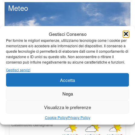
Meteo
Gestisci Consenso
Il tempo di questo fine
Per fornire le migliori esperienze, utilizziamo tecnologie come i cookie per
settimana. temperature ancora
memorizzare e/o accedere alle informazioni del dispositivo. Il consenso a
ben al di sopra dei valori
queste tecnologie ci permetterà di elaborare dati come il comportamento di
stagionali
navigazione o ID unici su questo sito. Non acconsentire o ritirare il
consenso può influire negativamente su alcune caratteristiche e funzioni.
Leggi tutto…
Gestisci servizi
Domenica
Lunedì
Martedì
Accetta
Borgo a Mozzano
Nega
25°C
|
36°C
21°C
|
37°C
22°C
|
38°C
Barga
Visualizza le preferenze
25°C
|
33°C
21°C
|
34°C
22°C
|
35°C
Cookie Policy
Privacy Policy
Castelnuovo Garfagnana