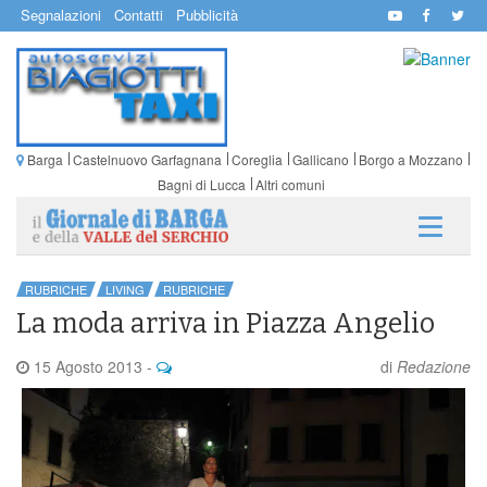
Segnalazioni
Contatti
Pubblicità
Barga
Castelnuovo Garfagnana
Coreglia
Gallicano
Borgo a Mozzano
Bagni di Lucca
Altri comuni
RUBRICHE
LIVING
RUBRICHE
La moda arriva in Piazza Angelio
15 Agosto 2013
-
di
Redazione