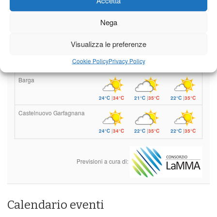
al di sopra delle medie stagionali
Accetta
Leggi tutto…
Nega
Venerdì
Sabato
Domenica
Visualizza le preferenze
Borgo a Mozzano
Cookie Policy
Privacy Policy
24°C
|
37°C
21°C
|
38°C
22°C
|
38°C
Barga
24°C
|
34°C
21°C
|
35°C
22°C
|
35°C
Castelnuovo Garfagnana
24°C
|
34°C
22°C
|
35°C
22°C
|
35°C
Previsioni a cura di:
Calendario eventi