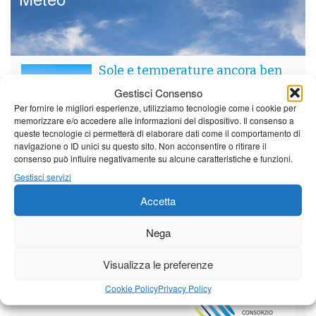
Sole e temperature ancora ben
al di sopra delle medie stagionali
Gestisci Consenso
Leggi tutto…
Per fornire le migliori esperienze, utilizziamo tecnologie come i cookie per
memorizzare e/o accedere alle informazioni del dispositivo. Il consenso a
Venerdì
Sabato
Domenica
queste tecnologie ci permetterà di elaborare dati come il comportamento di
navigazione o ID unici su questo sito. Non acconsentire o ritirare il
Borgo a Mozzano
consenso può influire negativamente su alcune caratteristiche e funzioni.
Gestisci servizi
21°C
|
37°C
21°C
|
38°C
23°C
|
38°C
Accetta
Barga
21°C
|
34°C
21°C
|
35°C
23°C
|
35°C
Nega
Castelnuovo Garfagnana
Visualizza le preferenze
21°C
|
34°C
21°C
|
35°C
23°C
|
35°C
Cookie Policy
Privacy Policy