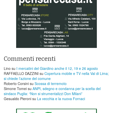
Commenti recenti
Lino
su
I mercatini del Giardino anche il 12, 19 e 26 agosto
RAFFAELLO DAZZINI
su
​Copertura mobile e TV nella Val di Lima;
si chiede l’azione del comune
Roberto Corsini
su
Scossa di terremoto
Simone Tomei
su
ANPI, sdegno e condanna per la scelta del
sindaco Puglia: “Non si strumentalizzi Don Milani”
Gesualdo Pieroni
su
La vecchia e la nuova Fornaci