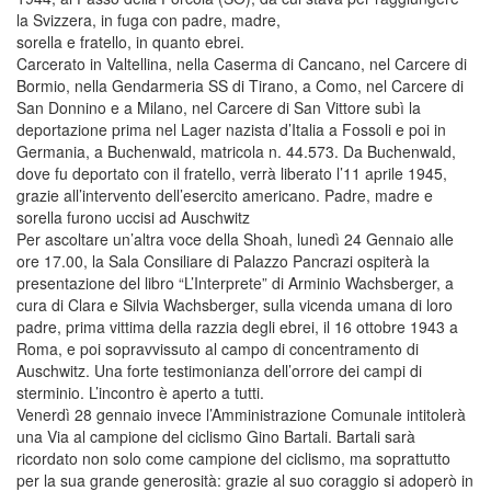
la Svizzera, in fuga con padre, madre,
sorella e fratello, in quanto ebrei.
Carcerato in Valtellina, nella Caserma di Cancano, nel Carcere di
Bormio, nella Gendarmeria SS di Tirano, a Como, nel Carcere di
San Donnino e a Milano, nel Carcere di San Vittore subì la
deportazione prima nel Lager nazista d’Italia a Fossoli e poi in
Germania, a Buchenwald, matricola n. 44.573. Da Buchenwald,
dove fu deportato con il fratello, verrà liberato l’11 aprile 1945,
grazie all’intervento dell’esercito americano. Padre, madre e
sorella furono uccisi ad Auschwitz
Per ascoltare un’altra voce della Shoah, lunedì 24 Gennaio alle
ore 17.00, la Sala Consiliare di Palazzo Pancrazi ospiterà la
presentazione del libro “L’Interprete” di Arminio Wachsberger, a
cura di Clara e Silvia Wachsberger, sulla vicenda umana di loro
padre, prima vittima della razzia degli ebrei, il 16 ottobre 1943 a
Roma, e poi sopravvissuto al campo di concentramento di
Auschwitz. Una forte testimonianza dell’orrore dei campi di
sterminio. L’incontro è aperto a tutti.
Venerdì 28 gennaio invece l’Amministrazione Comunale intitolerà
una Via al campione del ciclismo Gino Bartali. Bartali sarà
ricordato non solo come campione del ciclismo, ma soprattutto
per la sua grande generosità: grazie al suo coraggio si adoperò in