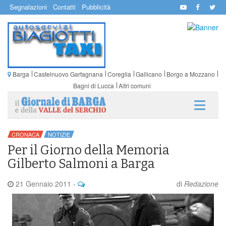
Segnalazioni
Contatti
Pubblicità
Barga
Castelnuovo Garfagnana
Coreglia
Gallicano
Borgo a Mozzano
Bagni di Lucca
Altri comuni
CRONACA
NOTIZIE
Per il Giorno della Memoria
Gilberto Salmoni a Barga
21 Gennaio 2011
-
di
Redazione