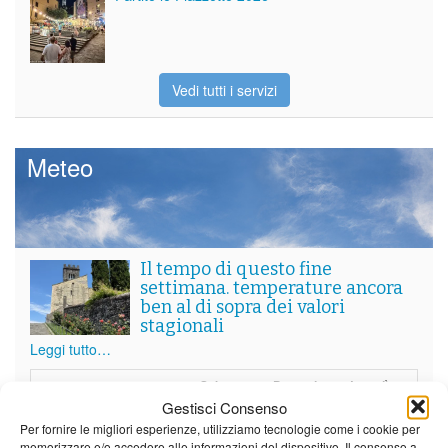
Vedi tutti i servizi
Meteo
Il tempo di questo fine
settimana. temperature ancora
ben al di sopra dei valori
stagionali
Leggi tutto…
Sabato
Domenica
Lunedì
Gestisci Consenso
Borgo a Mozzano
Per fornire le migliori esperienze, utilizziamo tecnologie come i cookie per
memorizzare e/o accedere alle informazioni del dispositivo. Il consenso a