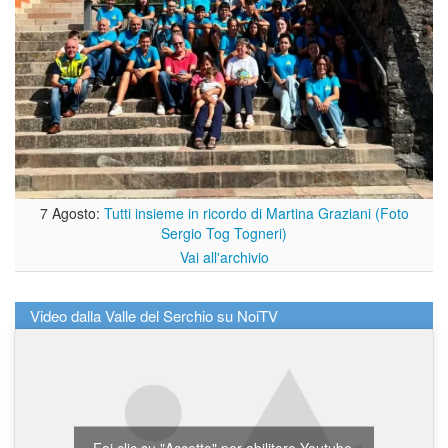
7 Agosto:
Tutti insieme in ricordo di Martina Graziani (Foto
Sergio Tog Togneri)
Vai all'archivio
Video dalla Valle del Serchio su NoiTV
Fai clic su "Accetto" per abilitare Youtube