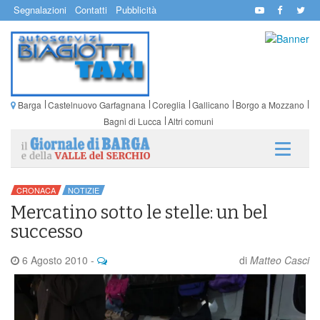
Segnalazioni
Contatti
Pubblicità
Barga
Castelnuovo Garfagnana
Coreglia
Gallicano
Borgo a Mozzano
Bagni di Lucca
Altri comuni
CRONACA
NOTIZIE
Mercatino sotto le stelle: un bel
successo
6 Agosto 2010
-
di
Matteo Casci