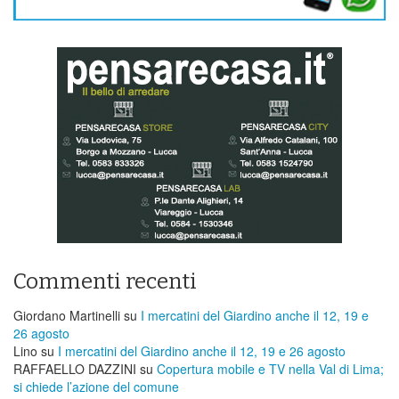
Commenti recenti
Giordano Martinelli
su
I mercatini del Giardino anche il 12, 19 e
26 agosto
Lino
su
I mercatini del Giardino anche il 12, 19 e 26 agosto
RAFFAELLO DAZZINI
su
​Copertura mobile e TV nella Val di Lima;
si chiede l’azione del comune