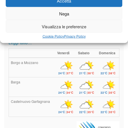
Accetta
Nega
Il tempo di questo fine
settimana. temperature ancora
Visualizza le preferenze
ben al di sopra dei valori
stagionali
Cookie Policy
Privacy Policy
Leggi tutto…
Venerdì
Sabato
Domenica
Borgo a Mozzano
24°C
|
37°C
21°C
|
38°C
22°C
|
38°C
Barga
24°C
|
34°C
21°C
|
35°C
22°C
|
35°C
Castelnuovo Garfagnana
24°C
|
34°C
22°C
|
35°C
22°C
|
35°C