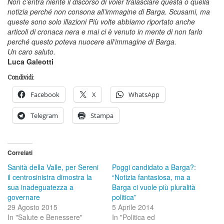
Non c’entra niente il discorso di voler tralasciare questa o quella
notizia perché non consona all’immagine di Barga. Scusami, ma
queste sono solo illazioni Più volte abbiamo riportato anche
articoli di cronaca nera e mai ci è venuto in mente di non farlo
perché questo poteva nuocere all’immagine di Barga.
Un caro saluto.
Luca Galeotti
Condividi:
Facebook
X
WhatsApp
Telegram
Stampa
Correlati
Sanità della Valle, per Sereni
Poggi candidato a Barga?:
il centrosinistra dimostra la
“Notizia fantasiosa, ma a
sua inadeguatezza a
Barga ci vuole più pluralità
governare
politica”
29 Agosto 2015
5 Aprile 2014
In "Salute e Benessere"
In "Politica ed