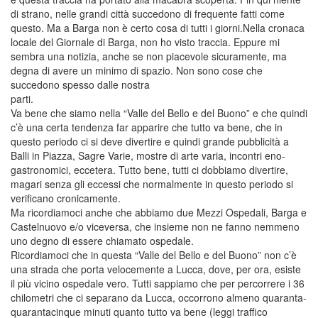
di strano, nelle grandi città succedono di frequente fatti come
questo. Ma a Barga non è certo cosa di tutti i giorni.Nella cronaca
locale del Giornale di Barga, non ho visto traccia. Eppure mi
sembra una notizia, anche se non piacevole sicuramente, ma
degna di avere un minimo di spazio. Non sono cose che
succedono spesso dalle nostra
parti.
Va bene che siamo nella “Valle del Bello e del Buono” e che quindi
c’è una certa tendenza far apparire che tutto va bene, che in
questo periodo ci si deve divertire e quindi grande pubblicità a
Balli in Piazza, Sagre Varie, mostre di arte varia, incontri eno-
gastronomici, eccetera. Tutto bene, tutti ci dobbiamo divertire,
magari senza gli eccessi che normalmente in questo periodo si
verificano cronicamente.
Ma ricordiamoci anche che abbiamo due Mezzi Ospedali, Barga e
Castelnuovo e/o viceversa, che insieme non ne fanno nemmeno
uno degno di essere chiamato ospedale.
Ricordiamoci che in questa “Valle del Bello e del Buono” non c’è
una strada che porta velocemente a Lucca, dove, per ora, esiste
il più vicino ospedale vero. Tutti sappiamo che per percorrere i 36
chilometri che ci separano da Lucca, occorrono almeno quaranta-
quarantacinque minuti quanto tutto va bene (leggi traffico