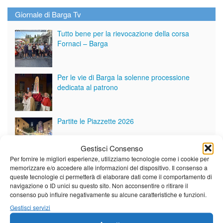
Giornale di Barga Tv
Tutto bene per la rievocazione della corsa
Fornaci – Barga
Per le vie di Barga la solenne processione
dedicata al patrono
Partite le Piazzette 2026
Gestisci Consenso
Per fornire le migliori esperienze, utilizziamo tecnologie come i cookie per
memorizzare e/o accedere alle informazioni del dispositivo. Il consenso a
Vedi tutti i servizi
queste tecnologie ci permetterà di elaborare dati come il comportamento di
navigazione o ID unici su questo sito. Non acconsentire o ritirare il
consenso può influire negativamente su alcune caratteristiche e funzioni.
Meteo
Gestisci servizi