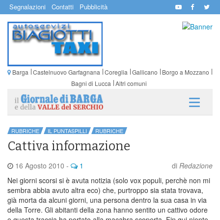
Segnalazioni
Contatti
Pubblicità
Barga
Castelnuovo Garfagnana
Coreglia
Gallicano
Borgo a Mozzano
Bagni di Lucca
Altri comuni
RUBRICHE
IL PUNTASPILLI
RUBRICHE
Cattiva informazione
16 Agosto 2010
-
1
di
Redazione
Nei giorni scorsi si è avuta notizia (solo vox populi, perchè non mi
sembra abbia avuto altra eco) che, purtroppo sia stata trovava,
già morta da alcuni giorni, una persona dentro la sua casa in via
della Torre. Gli abitanti della zona hanno sentito un cattivo odore
e questa traccia ha portato alla macabra scoperta. Fin qui niente