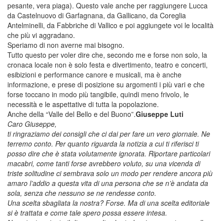
pesante, vera piaga). Questo vale anche per raggiungere Lucca
da Castelnuovo di Garfagnana, da Gallicano, da Coreglia
Antelminelli, da Fabbriche di Vallico e poi aggiungete voi le località
che più vi aggradano.
Speriamo di non averne mai bisogno.
Tutto questo per voler dire che, secondo me e forse non solo, la
cronaca locale non è solo festa e divertimento, teatro e concerti,
esibizioni e performance canore e musicali, ma è anche
informazione, e prese di posizione su argomenti i più vari e che
forse toccano in modo più tangibile, quindi meno frivolo, le
necessità e le aspettative di tutta la popolazione.
Anche della “Valle del Bello e del Buono”.
Giuseppe Luti
Caro Giuseppe,
ti ringraziamo dei consigli che ci dai per fare un vero giornale. Ne
terremo conto. Per quanto riguarda la notizia a cui ti riferisci ti
posso dire che è stata volutamente ignorata. Riportare particolari
macabri, come tanti forse avrebbero voluto, su una vicenda di
triste solitudine ci sembrava solo un modo per rendere ancora più
amaro l’addio a questa vita di una persona che se n’è andata da
sola, senza che nessuno se ne rendesse conto.
Una scelta sbagliata la nostra? Forse. Ma di una scelta editoriale
si è trattata e come tale spero possa essere intesa.