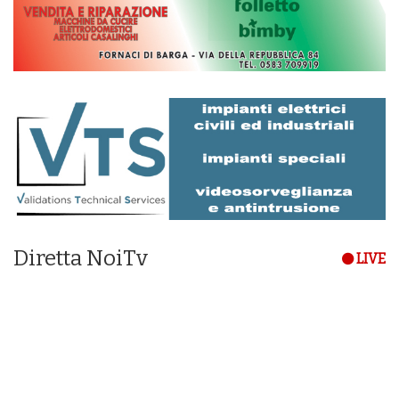
Diretta NoiTv
LIVE