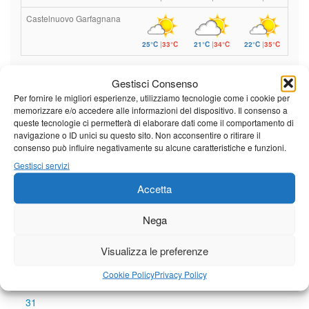
Castelnuovo Garfagnana
25°C
|
33°C
21°C
|
34°C
22°C
|
35°C
Previsioni a cura di:
Gestisci Consenso
Per fornire le migliori esperienze, utilizziamo tecnologie come i cookie per
memorizzare e/o accedere alle informazioni del dispositivo. Il consenso a
Calendario eventi
queste tecnologie ci permetterà di elaborare dati come il comportamento di
navigazione o ID unici su questo sito. Non acconsentire o ritirare il
consenso può influire negativamente su alcune caratteristiche e funzioni.
« Lug
Agosto 2026
Set »
Gestisci servizi
L
M
M
G
V
S
D
Accetta
1
2
3
4
5
6
7
8
9
Nega
10
11
12
13
14
15
16
Visualizza le preferenze
17
18
19
20
21
22
23
Cookie Policy
Privacy Policy
24
25
26
27
28
29
30
31