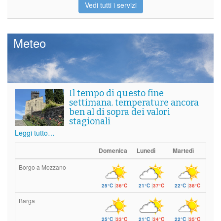
Vedi tutti i servizi
Meteo
Il tempo di questo fine
settimana. temperature ancora
ben al di sopra dei valori
stagionali
Leggi tutto…
Domenica
Lunedì
Martedì
Borgo a Mozzano
25°C
|
36°C
21°C
|
37°C
22°C
|
38°C
Barga
25°C
|
33°C
21°C
|
34°C
22°C
|
35°C