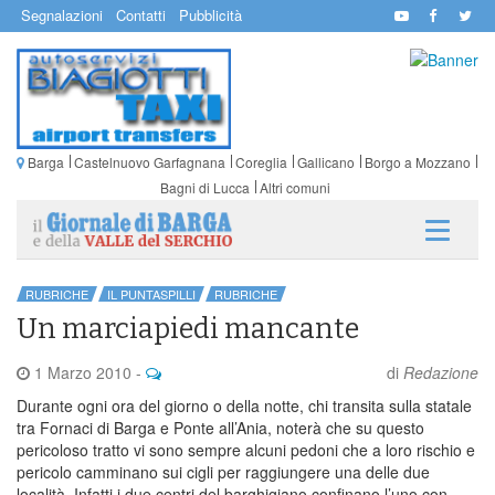
Segnalazioni
Contatti
Pubblicità
Barga
Castelnuovo Garfagnana
Coreglia
Gallicano
Borgo a Mozzano
Bagni di Lucca
Altri comuni
RUBRICHE
IL PUNTASPILLI
RUBRICHE
Un marciapiedi mancante
1 Marzo 2010
-
di
Redazione
Durante ogni ora del giorno o della notte, chi transita sulla statale
tra Fornaci di Barga e Ponte all’Ania, noterà che su questo
pericoloso tratto vi sono sempre alcuni pedoni che a loro rischio e
pericolo camminano sui cigli per raggiungere una delle due
località. Infatti i due centri del barghigiano confinano l’uno con