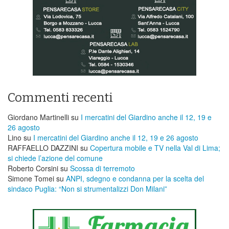
Commenti recenti
Giordano Martinelli
su
I mercatini del Giardino anche il 12, 19 e
26 agosto
Lino
su
I mercatini del Giardino anche il 12, 19 e 26 agosto
RAFFAELLO DAZZINI
su
​Copertura mobile e TV nella Val di Lima;
si chiede l’azione del comune
Roberto Corsini
su
Scossa di terremoto
Simone Tomei
su
ANPI, sdegno e condanna per la scelta del
sindaco Puglia: “Non si strumentalizzi Don Milani”