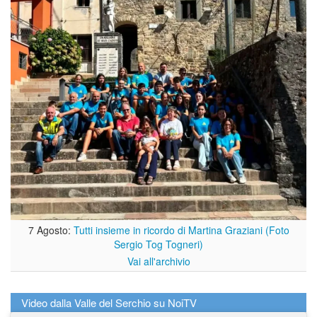
7 Agosto:
Tutti insieme in ricordo di Martina Graziani (Foto
Sergio Tog Togneri)
Vai all'archivio
Video dalla Valle del Serchio su NoiTV