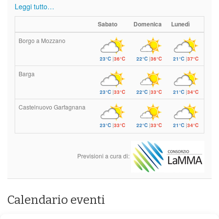
Leggi tutto…
Sabato
Domenica
Lunedì
Borgo a Mozzano
23°C
|
36°C
22°C
|
36°C
21°C
|
37°C
Barga
23°C
|
33°C
22°C
|
33°C
21°C
|
34°C
Castelnuovo Garfagnana
23°C
|
33°C
22°C
|
33°C
21°C
|
34°C
Previsioni a cura di:
Calendario eventi