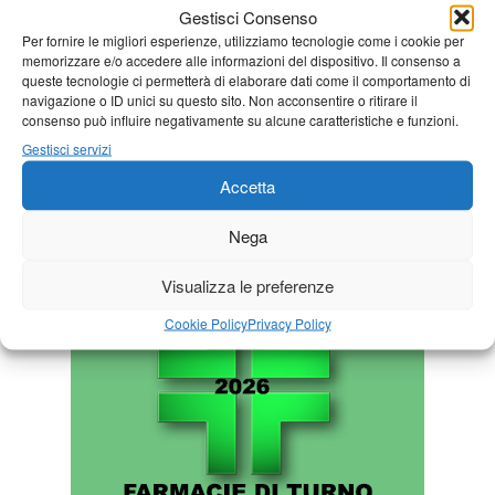
« Lug
Agosto 2026
Set »
Gestisci Consenso
Per fornire le migliori esperienze, utilizziamo tecnologie come i cookie per
L
M
M
G
V
S
D
memorizzare e/o accedere alle informazioni del dispositivo. Il consenso a
1
2
queste tecnologie ci permetterà di elaborare dati come il comportamento di
navigazione o ID unici su questo sito. Non acconsentire o ritirare il
3
4
5
6
7
8
9
consenso può influire negativamente su alcune caratteristiche e funzioni.
10
11
12
13
14
15
16
Gestisci servizi
17
18
19
20
21
22
23
Accetta
24
25
26
27
28
29
30
Nega
31
Visualizza le preferenze
Cookie Policy
Privacy Policy