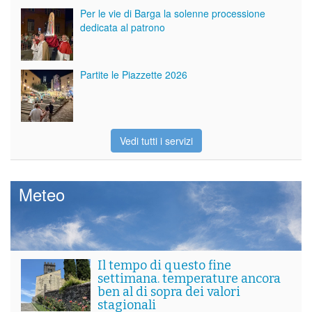
Per le vie di Barga la solenne processione
dedicata al patrono
Partite le Piazzette 2026
Vedi tutti i servizi
Meteo
Il tempo di questo fine
settimana. temperature ancora
ben al di sopra dei valori
stagionali