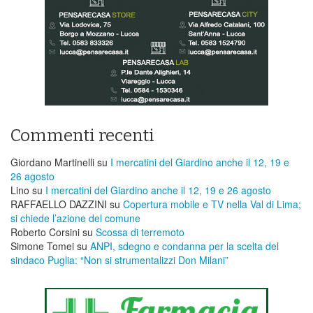
Commenti recenti
Giordano Martinelli
su
I mercatini del Giardino anche il 12, 19 e
26 agosto
Lino
su
I mercatini del Giardino anche il 12, 19 e 26 agosto
RAFFAELLO DAZZINI
su
​Copertura mobile e TV nella Val di Lima;
si chiede l’azione del comune
Roberto Corsini
su
Scossa di terremoto
Simone Tomei
su
ANPI, sdegno e condanna per la scelta del
sindaco Puglia: “Non si strumentalizzi Don Milani”