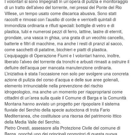
I volontari si sono impegnati in un’opera di pulizia e monitoraggio
di un tratto dell’alveo del torrente, nei pressi del Ponte del Rio
Villese, un tempo usato come discarica abusiva. Sono stati
raccolti e rimossi con l’ausilio di corde e verricelli quintali di
immondizia ordinaria e rifiuti speciali: bottiglie di vetro e di
plastica, tubi e numerosi pezzi di ferro, lattine, lastre di eternit,
grondaie, una vasca in ghisa, una grata di un vecchio cancello,
batterie e filtri di macchine, ma anche i resti di pranzi al sacco,
come sacchetti di patatine, bicchieri e piatti di plastica.
L’equipaggio di Operazione Fiumi e I volontari hanno, inoltre,
liberato l’alveo del torrente da tronchi e arbusti rimasti a ostruire il
defluire dell’acqua per mancata manutenzione ordinaria.
L’iniziativa è stata l’occasione non solo per svolgere una concreta
azione di pulizia del corso d’acqua e delle sue aree golenali,
elemento irrinunciabile nella prevenzione del rischio
idrogeologico, ma anche un momento per riappropriarsi come
cittadini di un’area sulla quale il Comune di Barga e la Comunità
Montana hanno avviato un progetto per ripopolare il sistema
fluviale del Serchio della specie autoctona di trota Fario
Mediterranea, che costituisce una risorsa del patrimonio ittico
della Media Valle del Serchio.
Pietro Onesti, assessore alla Protezione Civile del comune di
Barga, nonché uno dei principali promotori di questa nuova