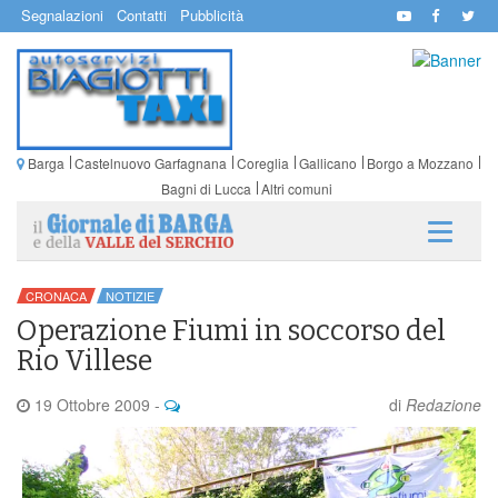
Segnalazioni
Contatti
Pubblicità
Barga
Castelnuovo Garfagnana
Coreglia
Gallicano
Borgo a Mozzano
Bagni di Lucca
Altri comuni
CRONACA
NOTIZIE
Operazione Fiumi in soccorso del
Rio Villese
19 Ottobre 2009
-
di
Redazione