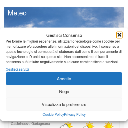
Meteo
Gestisci Consenso
Per fornire le migliori esperienze, utilizziamo tecnologie come i cookie per
Il tempo di questo fine
memorizzare e/o accedere alle informazioni del dispositivo. Il consenso a
settimana. temperature ancora
queste tecnologie ci permetterà di elaborare dati come il comportamento di
ben al di sopra dei valori
navigazione o ID unici su questo sito. Non acconsentire o ritirare il
stagionali
consenso può influire negativamente su alcune caratteristiche e funzioni.
Leggi tutto…
Gestisci servizi
Sabato
Domenica
Lunedì
Accetta
Borgo a Mozzano
Nega
21°C
|
36°C
22°C
|
36°C
22°C
|
35°C
Visualizza le preferenze
Barga
Cookie Policy
Privacy Policy
21°C
|
34°C
22°C
|
34°C
22°C
|
32°C
Castelnuovo Garfagnana