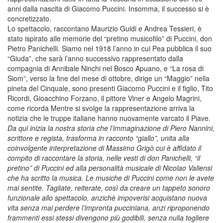
anni dalla nascita di Giacomo Puccini. Insomma, il successo si è
concretizzato.
Lo spettacolo, raccontano Maurizio Guidi e Andrea Tessieri, è
stato ispirato alle memorie del “pretino musicofilo” di Puccini, don
Pietro Panichelli. Siamo nel 1918 l’anno in cui Pea pubblica il suo
“Giuda”, che sarà l’anno successivo rappresentato dalla
compagnia di Annibale Ninchi nel Bosco Apuano, e “La rosa di
Siom”, verso la fine del mese di ottobre, dirige un “Maggio” nella
pineta del Cinquale, sono presenti Giacomo Puccini e il figlio, Tito
Ricordi, Gioacchino Forzano, il pittore Viner e Angelo Magrini,
come ricorda Mentre si svolge la rappresentazione arriva la
notizia che le truppe italiane hanno nuovamente varcato il Piave
.
Da qui inizia la nostra storia che l’immaginazione di Piero Nannini,
scrittore e regista, trasforma in racconto “giallo”, unita alla
coinvolgente interpretazione di Massimo Grigò cui è affidato il
compito di raccontare la storia, nelle vesti di don Panichelli, “il
pretino” di Puccini ed alla personalità musicale di Nicolao Valiensi
che ha scritto la musica.
Le musiche di Puccini come non le avete
mai sentite. Tagliate, reiterate, così da creare
un tappeto sonoro
funzionale allo spettacolo, anzichè impoverisi acquistano nuova
vita senza mai perdere l’impronta pucciniana, anzi riproponendo
frammenti essi stessi divengono più godibili, senza nulla togliere