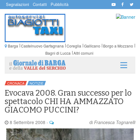
Segnalazioni
Contatti
Pubblicità
Barga
Castelnuovo Garfagnana
Coreglia
Gallicano
Borgo a Mozzano
Bagni di Lucca
Altri comuni
CRONACA
NOTIZIE
Evocava 2008. Gran successo per lo
spettacolo CHI HA AMMAZZATO
GIACOMO PUCCINI?
8 Settembre 2008
-
di
Francesca Tognarelli