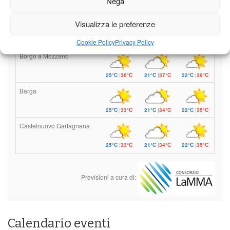
Nega
stagionali
Leggi tutto…
Visualizza le preferenze
Domenica
Lunedì
Martedì
Cookie Policy
Privacy Policy
Borgo a Mozzano
25°C
|
36°C
21°C
|
37°C
22°C
|
38°C
Barga
25°C
|
33°C
21°C
|
34°C
22°C
|
35°C
Castelnuovo Garfagnana
25°C
|
33°C
21°C
|
34°C
22°C
|
35°C
Previsioni a cura di:
Calendario eventi