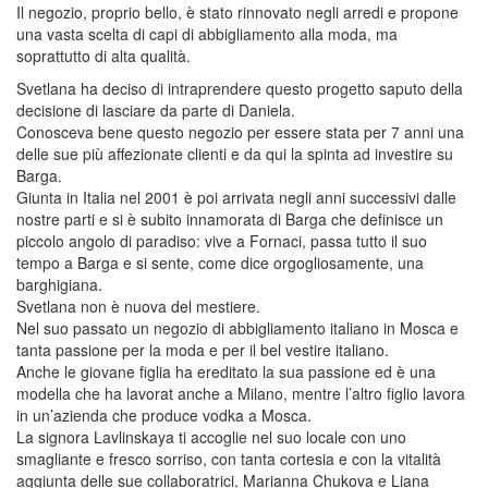
Il negozio, proprio bello, è stato rinnovato negli arredi e propone
una vasta scelta di capi di abbigliamento alla moda, ma
soprattutto di alta qualità.
Svetlana ha deciso di intraprendere questo progetto saputo della
decisione di lasciare da parte di Daniela.
Conosceva bene questo negozio per essere stata per 7 anni una
delle sue più affezionate clienti e da qui la spinta ad investire su
Barga.
Giunta in Italia nel 2001 è poi arrivata negli anni successivi dalle
nostre parti e si è subito innamorata di Barga che definisce un
piccolo angolo di paradiso: vive a Fornaci, passa tutto il suo
tempo a Barga e si sente, come dice orgogliosamente, una
barghigiana.
Svetlana non è nuova del mestiere.
Nel suo passato un negozio di abbigliamento italiano in Mosca e
tanta passione per la moda e per il bel vestire italiano.
Anche le giovane figlia ha ereditato la sua passione ed è una
modella che ha lavorat anche a Milano, mentre l’altro figlio lavora
in un’azienda che produce vodka a Mosca.
La signora Lavlinskaya ti accoglie nel suo locale con uno
smagliante e fresco sorriso, con tanta cortesia e con la vitalità
aggiunta delle sue collaboratrici, Marianna Chukova e Liana