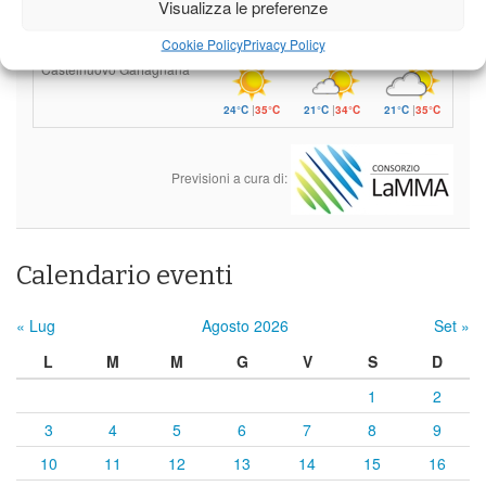
Visualizza le preferenze
24°C
|
35°C
21°C
|
34°C
21°C
|
35°C
Cookie Policy
Privacy Policy
Castelnuovo Garfagnana
24°C
|
35°C
21°C
|
34°C
21°C
|
35°C
Previsioni a cura di:
Calendario eventi
« Lug
Agosto 2026
Set »
L
M
M
G
V
S
D
1
2
3
4
5
6
7
8
9
10
11
12
13
14
15
16