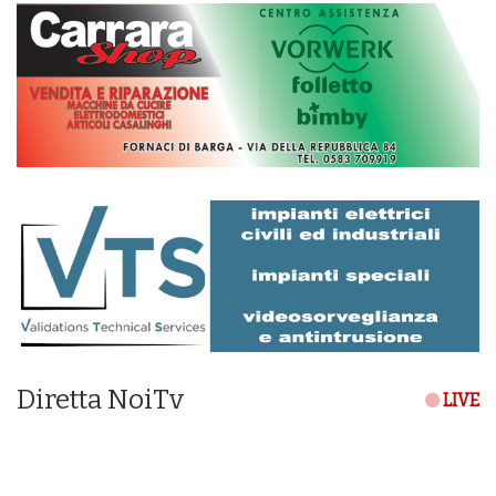
Diretta NoiTv
LIVE