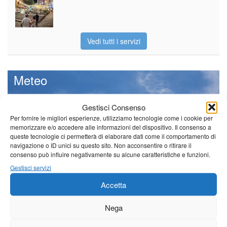
Vedi tutti i servizi
Meteo
Gestisci Consenso
Per fornire le migliori esperienze, utilizziamo tecnologie come i cookie per
memorizzare e/o accedere alle informazioni del dispositivo. Il consenso a
Sole e temperature ancora ben
queste tecnologie ci permetterà di elaborare dati come il comportamento di
al di sopra delle medie stagionali
navigazione o ID unici su questo sito. Non acconsentire o ritirare il
Leggi tutto…
consenso può influire negativamente su alcune caratteristiche e funzioni.
Gestisci servizi
Giovedì
Venerdì
Sabato
Accetta
Borgo a Mozzano
Nega
24°C
|
38°C
21°C
|
37°C
21°C
|
38°C
Barga