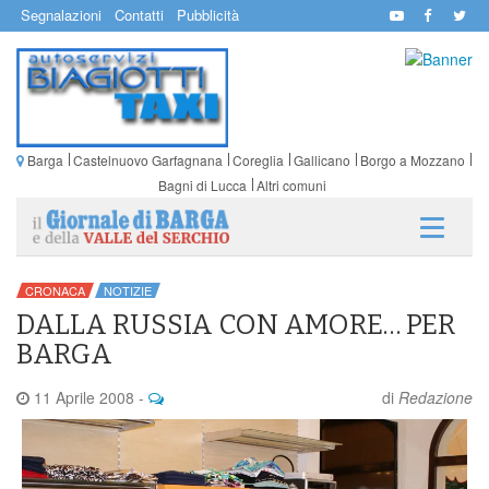
Segnalazioni
Contatti
Pubblicità
Barga
Castelnuovo Garfagnana
Coreglia
Gallicano
Borgo a Mozzano
Bagni di Lucca
Altri comuni
CRONACA
NOTIZIE
DALLA RUSSIA CON AMORE… PER
BARGA
11 Aprile 2008
-
di
Redazione