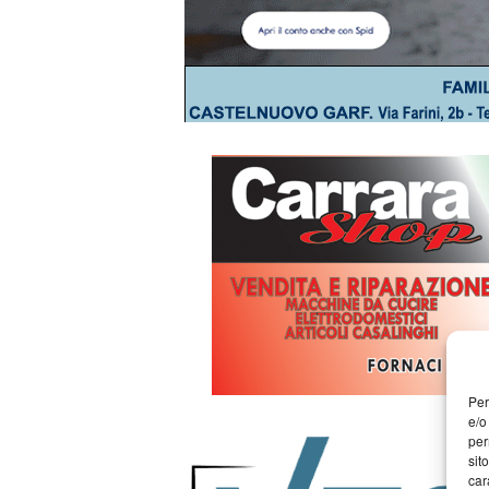
Per
e/o
per
sit
car