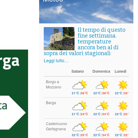
Il tempo di questo
fine settimana.
temperature
ancora ben al di
sopra dei valori stagionali
Leggi tutto…
Sabato
Domenica
Lunedì
Borgo a
Mozzano
21°C
|
36°C
22°C
|
36°C
22°C
|
35°C
Barga
21°C
|
34°C
22°C
|
34°C
22°C
|
32°C
Castelnuovo
Garfagnana
22°C
|
35°C
22°C
|
34°C
22°C
|
32°C