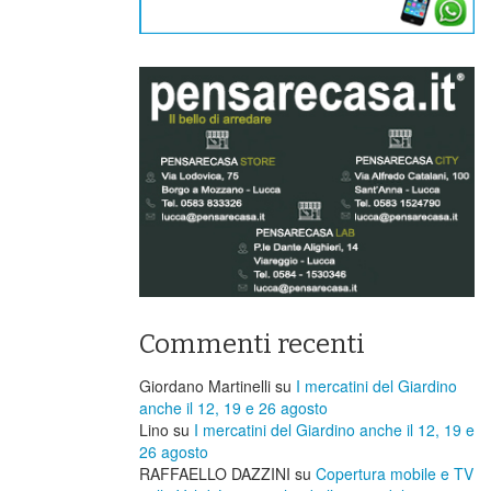
Commenti recenti
Giordano Martinelli
su
I mercatini del Giardino
anche il 12, 19 e 26 agosto
Lino
su
I mercatini del Giardino anche il 12, 19 e
26 agosto
RAFFAELLO DAZZINI
su
​Copertura mobile e TV