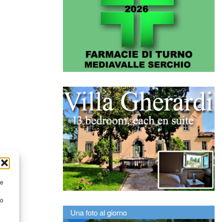
re
to
Una foto al giorno