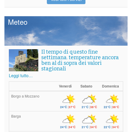
Meteo
Il tempo di questo fine
settimana. temperature ancora
ben al di sopra dei valori
stagionali
Leggi tutto…
Venerdì
Sabato
Domenica
Borgo a Mozzano
24°C
|
37°C
21°C
|
36°C
22°C
|
36°C
Barga
24°C
|
34°C
21°C
|
34°C
22°C
|
34°C