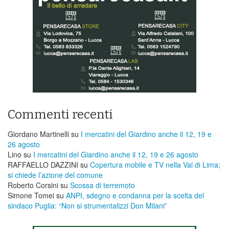
Commenti recenti
Giordano Martinelli
su
I mercatini del Giardino anche il 12, 19 e
26 agosto
Lino
su
I mercatini del Giardino anche il 12, 19 e 26 agosto
RAFFAELLO DAZZINI
su
​Copertura mobile e TV nella Val di Lima;
si chiede l’azione del comune
Roberto Corsini
su
Scossa di terremoto
Simone Tomei
su
ANPI, sdegno e condanna per la scelta del
sindaco Puglia: “Non si strumentalizzi Don Milani”