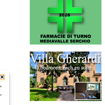
re
to