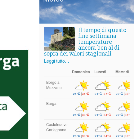
Il tempo di questo
fine settimana.
temperature
ancora ben al di
sopra dei valori stagionali
Leggi tutto…
Domenica
Lunedì
Martedì
Borgo a
Mozzano
25°C
|
36°C
21°C
|
37°C
22°C
|
38°C
Barga
25°C
|
33°C
21°C
|
34°C
22°C
|
35°C
Castelnuovo
Garfagnana
25°C
|
33°C
21°C
|
34°C
22°C
|
35°C