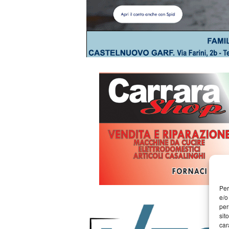
Per
e/o
per
sit
car