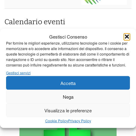
Calendario eventi
« Lug
Agosto 2026
Set »
Gestisci Consenso
Per fornire le migliori esperienze, utilizziamo tecnologie come i cookie per
L
M
M
G
V
S
D
memorizzare e/o accedere alle informazioni del dispositivo. Il consenso a
queste tecnologie ci permetterà di elaborare dati come il comportamento di
1
2
navigazione o ID unici su questo sito. Non acconsentire o ritirare il
3
4
5
6
7
8
9
consenso può influire negativamente su alcune caratteristiche e funzioni.
Gestisci servizi
10
11
12
13
14
15
16
Accetta
17
18
19
20
21
22
23
24
25
26
27
28
29
30
Nega
31
Visualizza le preferenze
Cookie Policy
Privacy Policy