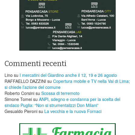
Commenti recenti
Lino
su
I mercatini del Giardino anche il 12, 19 e 26 agosto
RAFFAELLO DAZZINI
su
​Copertura mobile e TV nella Val di Lima;
si chiede l’azione del comune
Roberto Corsini
su
Scossa di terremoto
Simone Tomei
su
ANPI, sdegno e condanna per la scelta del
sindaco Puglia: “Non si strumentalizzi Don Milani”
Gesualdo Pieroni
su
La vecchia e la nuova Fornaci