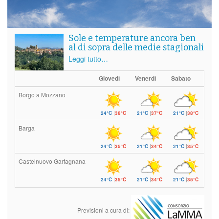
Sole e temperature ancora ben
al di sopra delle medie stagionali
Leggi tutto…
Giovedì
Venerdì
Sabato
Borgo a Mozzano
24°C
|
38°C
21°C
|
37°C
21°C
|
38°C
Barga
24°C
|
35°C
21°C
|
34°C
21°C
|
35°C
Castelnuovo Garfagnana
24°C
|
35°C
21°C
|
34°C
21°C
|
35°C
Previsioni a cura di: