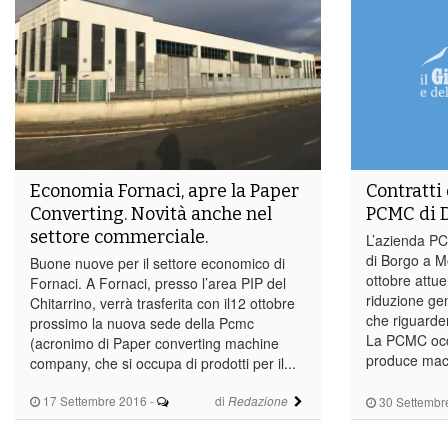
Economia Fornaci, apre la Paper
Contratti 
Converting. Novità anche nel
PCMC di 
settore commerciale.
L’azienda PC
di Borgo a 
Buone nuove per il settore economico di
ottobre attuer
Fornaci. A Fornaci, presso l’area PIP del
riduzione gen
Chitarrino, verrà trasferita con il12 ottobre
che riguarder
prossimo la nuova sede della Pcmc
La PCMC occu
(acronimo di Paper converting machine
produce macch
company, che si occupa di prodotti per il...
17 Settembre 2016
-
di
Redazione
30 Settembr