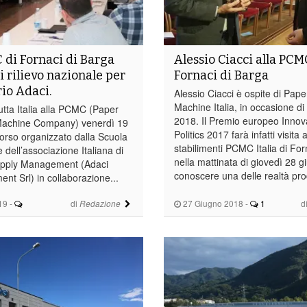
 di Fornaci di Barga
Alessio Ciacci alla PCM
i rilievo nazionale per
Fornaci di Barga
rio Adaci.
Alessio Ciacci è ospite di Pap
Machine Italia, in occasione di 
utta Italia alla PCMC (Paper
2018. Il Premio europeo Innova
Machine Company) venerdì 19
Politics 2017 farà infatti visita 
 corso organizzato dalla Scuola
stabilimenti PCMC Italia di For
 dell’associazione Italiana di
nella mattinata di giovedì 28 g
Supply Management (Adaci
conoscere una delle realtà prod
t Srl) in collaborazione...
19
-
di
27 Giugno 2018
-
1
d
Redazione