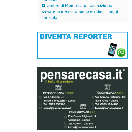
Ombre di Memoria, un esercizio per
salvare la memoria audio e video
-
Leggi
l'articolo