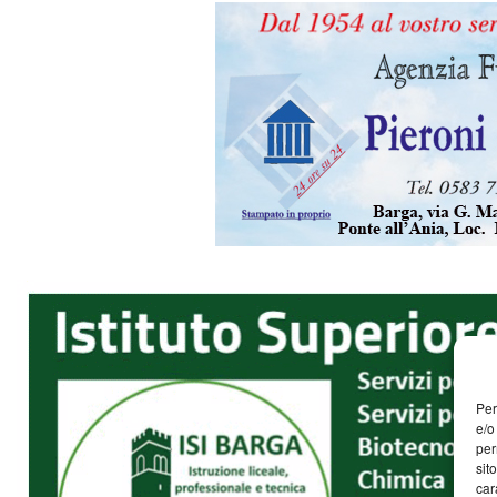
Per
e/o
per
sit
car