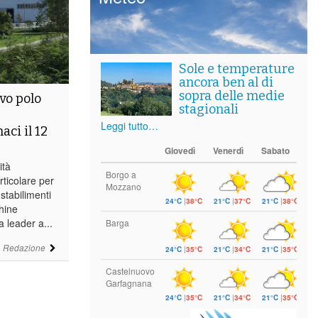
Sole e temperature
ancora ben al di
sopra delle medie
vo polo
stagionali
Leggi tutto…
aci il 12
Giovedì
Venerdì
Sabato
ità
Borgo a
rticolare per
Mozzano
stabilimenti
24°C
|
38°C
21°C
|
37°C
21°C
|
38°C
hine
 leader a...
Barga
i
Redazione
24°C
|
35°C
21°C
|
34°C
21°C
|
35°C
Castelnuovo
Garfagnana
24°C
|
35°C
21°C
|
34°C
21°C
|
35°C