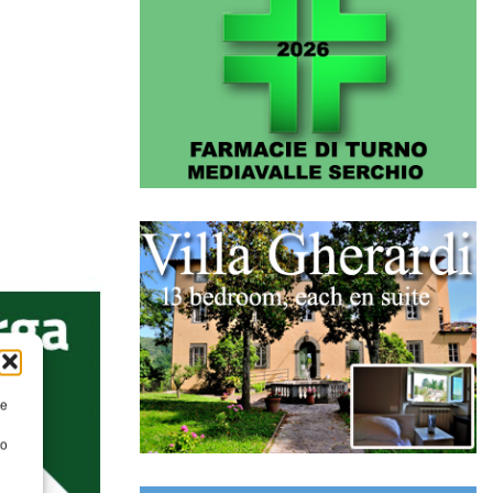
re
to