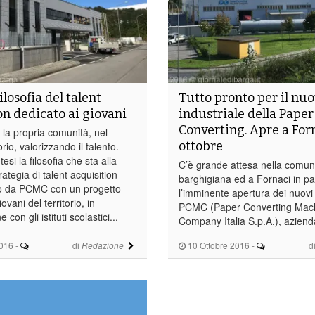
ilosofia del talent
Tutto pronto per il nuo
on dedicato ai giovani
industriale della Paper
Converting. Apre a Forn
 la propria comunità, nel
ottobre
orio, valorizzando il talento.
esi la filosofia che sta alla
C’è grande attesa nella comun
rategia di talent acquisition
barghigiana ed a Fornaci in pa
to da PCMC con un progetto
l’imminente apertura dei nuovi 
ovani del territorio, in
PCMC (Paper Converting Mac
 con gli istituti scolastici...
Company Italia S.p.A.), azienda
2016
-
di
10 Ottobre 2016
-
d
Redazione