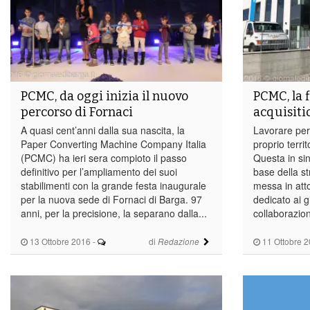
PCMC, da oggi inizia il nuovo
PCMC, la f
percorso di Fornaci
acquisiti
A quasi cent’anni dalla sua nascita, la
Lavorare per
Paper Converting Machine Company Italia
proprio territ
(PCMC) ha ieri sera compioto il passo
Questa in sint
definitivo per l’ampliamento dei suoi
base della st
stabilimenti con la grande festa inaugurale
messa in at
per la nuova sede di Fornaci di Barga. 97
dedicato ai gi
anni, per la precisione, la separano dalla...
collaborazione
13 Ottobre 2016
-
di
11 Ottobre 
Redazione