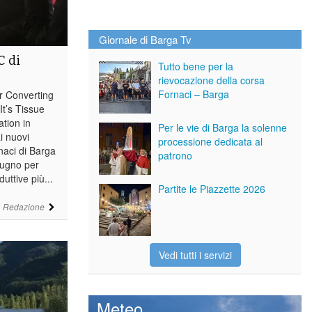
Giornale di Barga Tv
C di
Tutto bene per la
rievocazione della corsa
Fornaci – Barga
er Converting
It’s Tissue
tion in
Per le vie di Barga la solenne
ai nuovi
processione dedicata al
naci di Barga
patrono
iugno per
uttive più...
Partite le Piazzette 2026
i
Redazione
Vedi tutti i servizi
Meteo