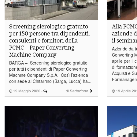
Screening sierologico gratuito
Alla PCMC
per 150 persone tra dipendenti,
aziende d
consulenti e fornitori della
il semina
PCMC – Paper Converting
Aziende da t
Machine Company
Converting 
aprile per il
BARGA – Screening sierologico gratuito
di formazione
per tutti i dipendenti di Paper Converting
Acquisti e 
Machine Company S.p.A.. Così l’azienda
Formanagemen
con sede al Chitarrino (Barga, Lucca) ha...
19 Maggio 2020
-
di
19 Aprile 20
Redazione