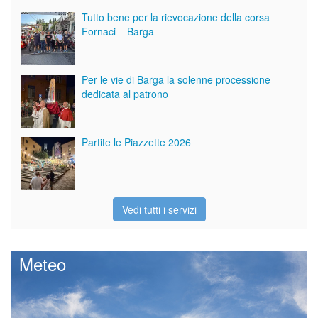
Tutto bene per la rievocazione della corsa
Fornaci – Barga
Per le vie di Barga la solenne processione
dedicata al patrono
Partite le Piazzette 2026
Vedi tutti i servizi
Meteo