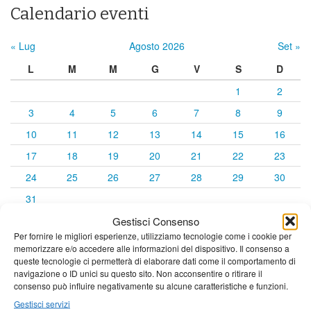
Calendario eventi
« Lug
Agosto 2026
Set »
L
M
M
G
V
S
D
1
2
3
4
5
6
7
8
9
10
11
12
13
14
15
16
17
18
19
20
21
22
23
24
25
26
27
28
29
30
31
Gestisci Consenso
Per fornire le migliori esperienze, utilizziamo tecnologie come i cookie per
memorizzare e/o accedere alle informazioni del dispositivo. Il consenso a
queste tecnologie ci permetterà di elaborare dati come il comportamento di
navigazione o ID unici su questo sito. Non acconsentire o ritirare il
consenso può influire negativamente su alcune caratteristiche e funzioni.
Gestisci servizi