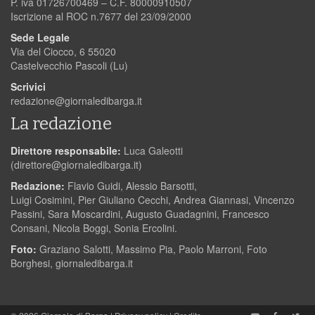
P. iva 01726700469 – C.F. 80000910507
Iscrizione al ROC n.7677 del 23/09/2000
Sede Legale
Via del Ciocco, 6 55020
Castelvecchio Pascoli (Lu)
Scrivici
redazione@giornaledibarga.it
La redazione
Direttore responsabile:
Luca Galeotti
(
direttore@giornaledibarga.it
)
Redazione:
Flavio Guidi, Alessio Barsotti,
Luigi Cosimini, Pier Giuliano Cecchi, Andrea Giannasi, Vincenzo
Passini, Sara Moscardini, Augusto Guadagnini, Francesco
Consani, Nicola Boggi, Sonia Ercolini.
Foto:
Graziano Salotti, Massimo Pia, Paolo Marroni, Foto
Borghesi, giornaledibarga.it