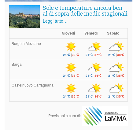
Sole e temperature ancora ben
al di sopra delle medie stagionali
Leggi tutto…
Giovedì
Venerdì
Sabato
Borgo a Mozzano
24°C
|
38°C
21°C
|
37°C
21°C
|
38°C
Barga
24°C
|
35°C
21°C
|
34°C
21°C
|
35°C
Castelnuovo Garfagnana
24°C
|
35°C
21°C
|
34°C
21°C
|
35°C
Previsioni a cura di: