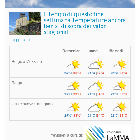
Il tempo di questo fine
settimana. temperature ancora
ben al di sopra dei valori
stagionali
Leggi tutto…
Domenica
Lunedì
Martedì
Borgo a Mozzano
25°C
|
36°C
21°C
|
37°C
22°C
|
38°C
Barga
25°C
|
33°C
21°C
|
34°C
22°C
|
35°C
Castelnuovo Garfagnana
25°C
|
33°C
21°C
|
34°C
22°C
|
35°C
Previsioni a cura di: