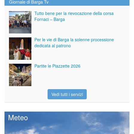
Giornale di Barga Tv
Tutto bene per la rievocazione della corsa
Fornaci – Barga
Per le vie di Barga la solenne processione
dedicata al patrono
Partite le Piazzette 2026
Vedi tutti i servizi
Meteo