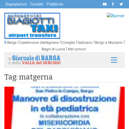
Segnalazioni
Contatti
Pubblicità
Barga
Castelnuovo Garfagnana
Coreglia
Gallicano
Borgo a Mozzano
Bagni di Lucca
Altri comuni
Tag: matgerna