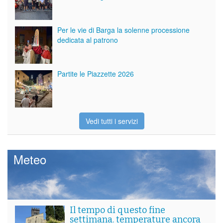
Per le vie di Barga la solenne processione
dedicata al patrono
Partite le Piazzette 2026
Vedi tutti i servizi
Meteo
Il tempo di questo fine
settimana. temperature ancora