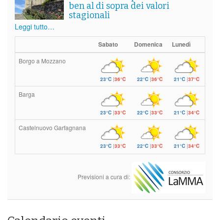
ben al di sopra dei valori
stagionali
Leggi tutto…
Sabato
Domenica
Lunedì
Borgo a Mozzano
23°C
|
36°C
22°C
|
36°C
21°C
|
37°C
Barga
23°C
|
33°C
22°C
|
33°C
21°C
|
34°C
Castelnuovo Garfagnana
23°C
|
33°C
22°C
|
33°C
21°C
|
34°C
Previsioni a cura di: