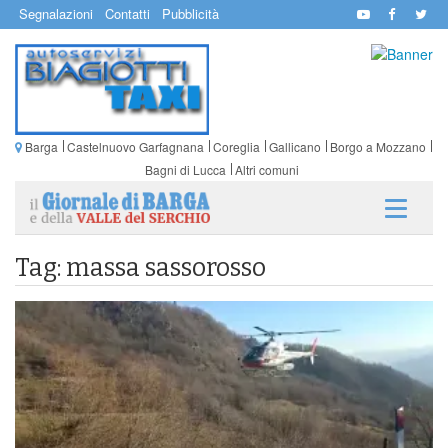
Segnalazioni
Contatti
Pubblicità
Barga
Castelnuovo Garfagnana
Coreglia
Gallicano
Borgo a Mozzano
Bagni di Lucca
Altri comuni
Tag: massa sassorosso