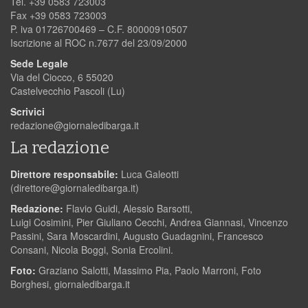
Tel. +39 0583 723003
Fax +39 0583 723003
P. iva 01726700469 – C.F. 80000910507
Iscrizione al ROC n.7677 del 23/09/2000
Sede Legale
Via del Ciocco, 6 55020
Castelvecchio Pascoli (Lu)
Scrivici
redazione@giornaledibarga.it
La redazione
Direttore responsabile:
Luca Galeotti
(
direttore@giornaledibarga.it
)
Redazione:
Flavio Guidi, Alessio Barsotti,
Luigi Cosimini, Pier Giuliano Cecchi, Andrea Giannasi, Vincenzo
Passini, Sara Moscardini, Augusto Guadagnini, Francesco
Consani, Nicola Boggi, Sonia Ercolini.
Foto:
Graziano Salotti, Massimo Pia, Paolo Marroni, Foto
Borghesi, giornaledibarga.it