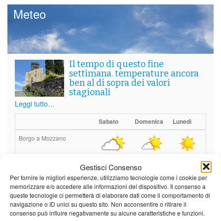
Meteo
Il tempo di questo fine
settimana. temperature ancora
ben al di sopra dei valori
stagionali
Leggi tutto…
Sabato
Domenica
Lunedì
Borgo a Mozzano
21°C
|
36°C
22°C
|
36°C
22°C
|
35°C
Gestisci Consenso
Barga
Per fornire le migliori esperienze, utilizziamo tecnologie come i cookie per
memorizzare e/o accedere alle informazioni del dispositivo. Il consenso a
21°C
|
34°C
22°C
|
34°C
22°C
|
32°C
queste tecnologie ci permetterà di elaborare dati come il comportamento di
navigazione o ID unici su questo sito. Non acconsentire o ritirare il
Castelnuovo Garfagnana
consenso può influire negativamente su alcune caratteristiche e funzioni.