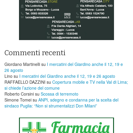
Commenti recenti
Giordano Martinelli
su
I mercatini del Giardino anche il 12, 19 e
26 agosto
Lino
su
I mercatini del Giardino anche il 12, 19 e 26 agosto
RAFFAELLO DAZZINI
su
​Copertura mobile e TV nella Val di Lima;
si chiede l’azione del comune
Roberto Corsini
su
Scossa di terremoto
Simone Tomei
su
ANPI, sdegno e condanna per la scelta del
sindaco Puglia: “Non si strumentalizzi Don Milani”