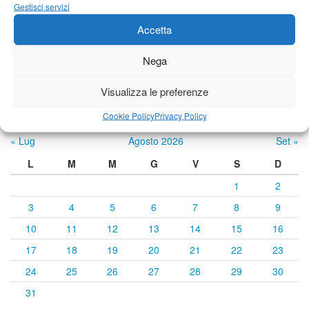
22°C
|
35°C
22°C
|
34°C
22°C
|
32°C
Gestisci servizi
Accetta
Previsioni a cura di:
Nega
Visualizza le preferenze
Calendario eventi
Cookie Policy
Privacy Policy
« Lug
Agosto 2026
Set »
L
M
M
G
V
S
D
1
2
3
4
5
6
7
8
9
10
11
12
13
14
15
16
17
18
19
20
21
22
23
24
25
26
27
28
29
30
31