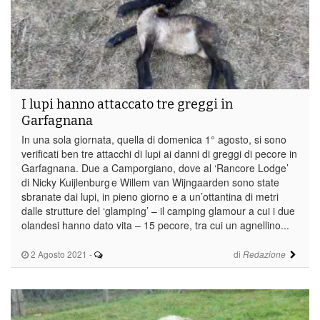
I lupi hanno attaccato tre greggi in
Garfagnana
In una sola giornata, quella di domenica 1° agosto, si sono
verificati ben tre attacchi di lupi ai danni di greggi di pecore in
Garfagnana. Due a Camporgiano, dove al ‘Rancore Lodge’
di Nicky Kuijlenburg e Willem van Wijngaarden sono state
sbranate dai lupi, in pieno giorno e a un’ottantina di metri
dalle strutture del ‘glamping’ – il camping glamour a cui i due
olandesi hanno dato vita – 15 pecore, tra cui un agnellino...
2 Agosto 2021
-
di
Redazione