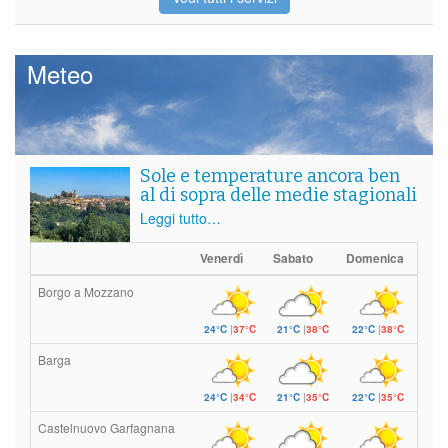
Meteo
Sole e temperature ancora ben
al di sopra delle medie stagionali
Leggi tutto…
Venerdì
Sabato
Domenica
Borgo a Mozzano
24°C
|
37°C
21°C
|
38°C
22°C
|
38°C
Barga
24°C
|
34°C
21°C
|
35°C
22°C
|
35°C
Castelnuovo Garfagnana