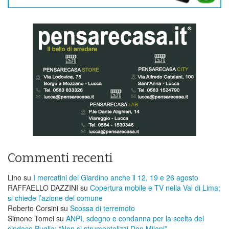
Commenti recenti
Lino
su
I mercatini del Giardino anche il 12, 19 e 26 agosto
RAFFAELLO DAZZINI
su
​Copertura mobile e TV nella Val di Lima;
si chiede l’azione del comune
Roberto Corsini
su
Scossa di terremoto
Simone Tomei
su
ANPI, sdegno e condanna per la scelta del
sindaco Puglia: “Non si strumentalizzi Don Milani”