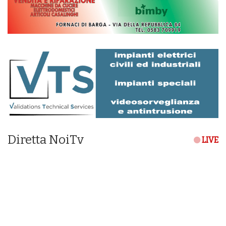
Diretta NoiTv
LIVE