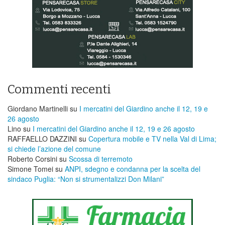
Commenti recenti
Giordano Martinelli
su
I mercatini del Giardino anche il 12, 19 e
26 agosto
Lino
su
I mercatini del Giardino anche il 12, 19 e 26 agosto
RAFFAELLO DAZZINI
su
​Copertura mobile e TV nella Val di Lima;
si chiede l’azione del comune
Roberto Corsini
su
Scossa di terremoto
Simone Tomei
su
ANPI, sdegno e condanna per la scelta del
sindaco Puglia: “Non si strumentalizzi Don Milani”