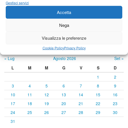
22°C
|
33°C
21°C
|
34°C
21°C
|
34°C
Gestisci servizi
Accetta
Previsioni a cura di:
Nega
Visualizza le preferenze
Calendario eventi
Cookie Policy
Privacy Policy
« Lug
Agosto 2026
Set »
L
M
M
G
V
S
D
1
2
3
4
5
6
7
8
9
10
11
12
13
14
15
16
17
18
19
20
21
22
23
24
25
26
27
28
29
30
31