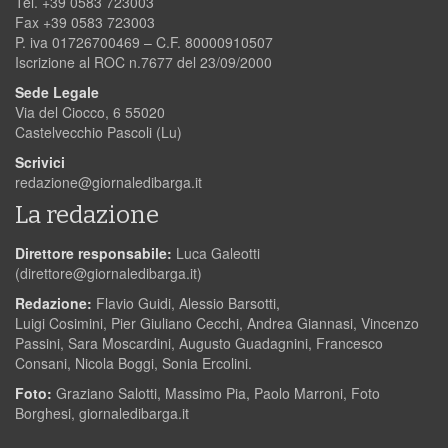
Tel. +39 0583 723003
Fax +39 0583 723003
P. iva 01726700469 – C.F. 80000910507
Iscrizione al ROC n.7677 del 23/09/2000
Sede Legale
Via del Ciocco, 6 55020
Castelvecchio Pascoli (Lu)
Scrivici
redazione@giornaledibarga.it
La redazione
Direttore responsabile:
Luca Galeotti
(
direttore@giornaledibarga.it
)
Redazione:
Flavio Guidi, Alessio Barsotti,
Luigi Cosimini, Pier Giuliano Cecchi, Andrea Giannasi, Vincenzo
Passini, Sara Moscardini, Augusto Guadagnini, Francesco
Consani, Nicola Boggi, Sonia Ercolini.
Foto:
Graziano Salotti, Massimo Pia, Paolo Marroni, Foto
Borghesi, giornaledibarga.it