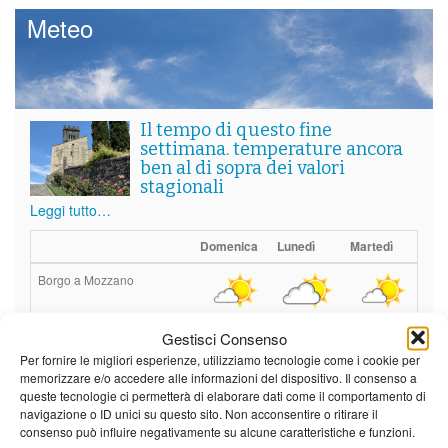
Meteo
Il tempo di questo fine
settimana. temperature ancora
ben al di sopra dei valori
stagionali
Leggi tutto…
Domenica
Lunedì
Martedì
Borgo a Mozzano
22°C
|
36°C
21°C
|
37°C
21°C
|
37°C
Gestisci Consenso
Barga
Per fornire le migliori esperienze, utilizziamo tecnologie come i cookie per
memorizzare e/o accedere alle informazioni del dispositivo. Il consenso a
22°C
|
33°C
21°C
|
34°C
21°C
|
34°C
queste tecnologie ci permetterà di elaborare dati come il comportamento di
navigazione o ID unici su questo sito. Non acconsentire o ritirare il
Castelnuovo Garfagnana
consenso può influire negativamente su alcune caratteristiche e funzioni.