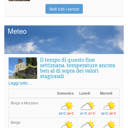
Vedi tutti i servizi
Meteo
Il tempo di questo fine
settimana. temperature ancora
ben al di sopra dei valori
stagionali
Leggi tutto…
Domenica
Lunedì
Martedì
Borgo a Mozzano
25°C
|
36°C
21°C
|
37°C
22°C
|
38°C
Barga