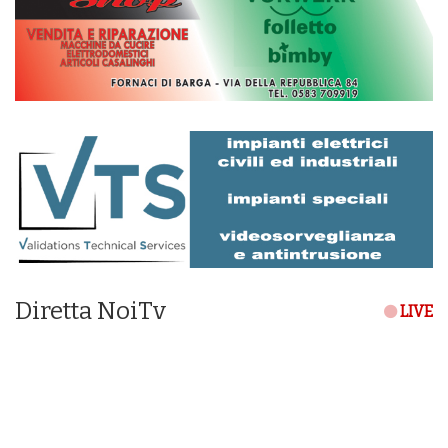
Diretta NoiTv
LIVE