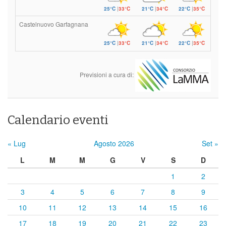
25°C
|
33°C
21°C
|
34°C
22°C
|
35°C
Castelnuovo Garfagnana
25°C
|
33°C
21°C
|
34°C
22°C
|
35°C
Previsioni a cura di:
Calendario eventi
« Lug
Agosto 2026
Set »
L
M
M
G
V
S
D
1
2
3
4
5
6
7
8
9
10
11
12
13
14
15
16
17
18
19
20
21
22
23