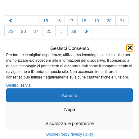
1
…
15
16
17
18
19
20
21
22
23
24
25
…
28
Gestisci Consenso
Per fornire le migliori esperienze, utilizziamo tecnologie come i cookie per
memorizzare e/o accedere alle informazioni del dispositivo. Il consenso a
queste tecnologie ci permetterà di elaborare dati come il comportamento di
navigazione o ID unici su questo sito. Non acconsentire o ritirare il
consenso può influire negativamente su alcune caratteristiche e funzioni.
Gestisci servizi
Accetta
Nega
Visualizza le preferenze
Cookie Policy
Privacy Policy