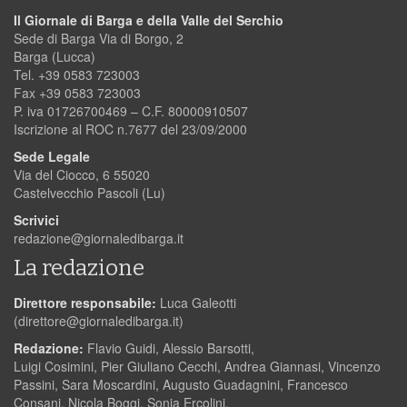
Il Giornale di Barga e della Valle del Serchio
Sede di Barga Via di Borgo, 2
Barga (Lucca)
Tel. +39 0583 723003
Fax +39 0583 723003
P. iva 01726700469 – C.F. 80000910507
Iscrizione al ROC n.7677 del 23/09/2000
Sede Legale
Via del Ciocco, 6 55020
Castelvecchio Pascoli (Lu)
Scrivici
redazione@giornaledibarga.it
La redazione
Direttore responsabile:
Luca Galeotti
(
direttore@giornaledibarga.it
)
Redazione:
Flavio Guidi, Alessio Barsotti,
Luigi Cosimini, Pier Giuliano Cecchi, Andrea Giannasi, Vincenzo
Passini, Sara Moscardini, Augusto Guadagnini, Francesco
Consani, Nicola Boggi, Sonia Ercolini.