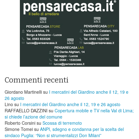
Commenti recenti
Giordano Martinelli
su
I mercatini del Giardino anche il 12, 19 e
26 agosto
Lino
su
I mercatini del Giardino anche il 12, 19 e 26 agosto
RAFFAELLO DAZZINI
su
​Copertura mobile e TV nella Val di Lima;
si chiede l’azione del comune
Roberto Corsini
su
Scossa di terremoto
Simone Tomei
su
ANPI, sdegno e condanna per la scelta del
sindaco Puglia: “Non si strumentalizzi Don Milani”