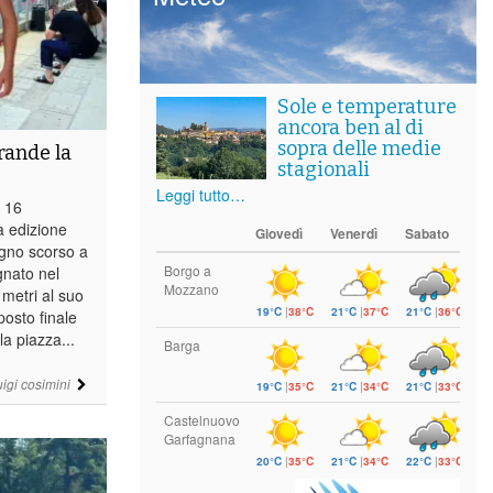
Sole e temperature
ancora ben al di
sopra delle medie
rande la
stagionali
Leggi tutto…
 16
a edizione
Giovedì
Venerdì
Sabato
ugno scorso a
Borgo a
gnato nel
Mozzano
 metri al suo
19°C
|
38°C
21°C
|
37°C
21°C
|
36°C
posto finale
a piazza...
Barga
uigi cosimini
19°C
|
35°C
21°C
|
34°C
21°C
|
33°C
Castelnuovo
Garfagnana
20°C
|
35°C
21°C
|
34°C
22°C
|
33°C