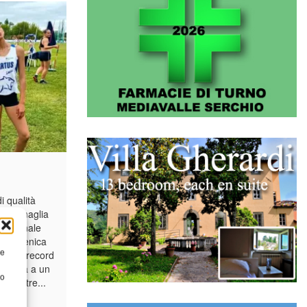
 qualità
te in maglia
 nazionale
to domenica
re
llotto record
 finita a un
to
e, mentre...