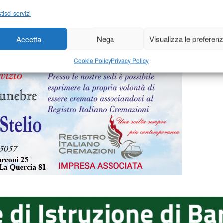
2026
-
di
14 Maggio 2026
-
d
luigi cosimini
tisci servizi
Accetta
Nega
Visualizza le preferen
Cookie Policy
Privacy Policy