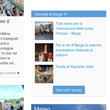
Giornale di Barga Tv
er il
Tutto bene per la
rievocazione della corsa
Fornaci – Barga
miliana
ani impegnati
monti e
Per le vie di Barga la solenne
 montagna
processione dedicata al
r 16 che nel
patrono
rare la
volta nel...
Partite le Piazzette 2026
igi Cosimini
Vedi tutti i servizi
Meteo