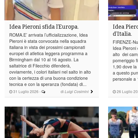
Idea Pieroni sfida l’Europa.
Idea Piero
d’Italia.
ROMA.E’ arrivata l’ufficializzazione, Idea
Pieroni è stata convocata nella squadra
FIRENZE-Nuov
italiana in vista dei prossimi campionati
Idea Pieroni 
europei di atletica leggera programma a
alto dei camp
Birmingham dal 10 al 16 agosto. La
pomeriggio fi
saltatrice di Filecchio difenderà,
1,90 dove la 
ovviamente, i colori italiani nel salto in alto
a questo punt
con la certezza di una buona condizione
personale a 
tecnica e con la speranza (fondata) di...
31 Luglio 2026
-
di
26 Luglio 2
Luigi Cosimini