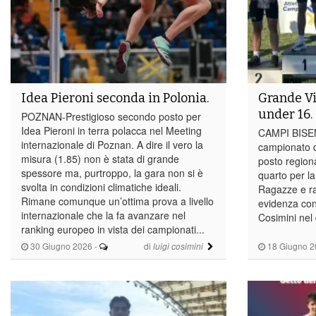
Idea Pieroni seconda in Polonia.
Grande Vi
under 16.
POZNAN-Prestigioso secondo posto per
Idea Pieroni in terra polacca nel Meeting
CAMPI BISEN
internazionale di Poznan. A dire il vero la
campionato d
misura (1.85) non è stata di grande
posto region
spessore ma, purtroppo, la gara non si è
quarto per l
svolta in condizioni climatiche ideali.
Ragazze e ra
Rimane comunque un’ottima prova a livello
evidenza con 
internazionale che la fa avanzare nel
Cosimini nel 
ranking europeo in vista dei campionati...
30 Giugno 2026
-
di
18 Giugno 2
luigi cosimini