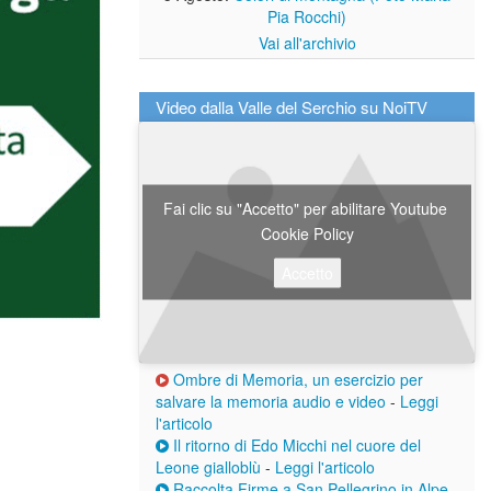
Pia Rocchi)
Vai all'archivio
Video dalla Valle del Serchio su NoiTV
Fai clic su "Accetto" per abilitare Youtube
Cookie Policy
Accetto
Ombre di Memoria, un esercizio per
salvare la memoria audio e video
-
Leggi
l'articolo
Il ritorno di Edo Micchi nel cuore del
Leone gialloblù
-
Leggi l'articolo
Raccolta Firme a San Pellegrino in Alpe