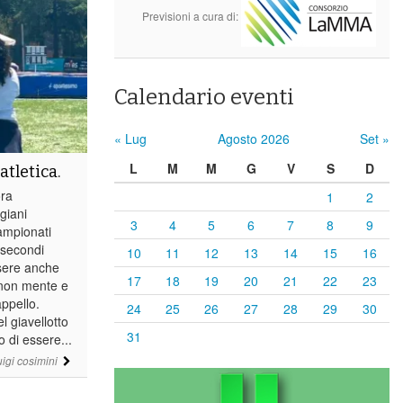
Previsioni a cura di:
Calendario eventi
« Lug
Agosto 2026
Set »
L
M
M
G
V
S
D
atletica.
ra
1
2
igiani
3
4
5
6
7
8
9
ampionati
secondi
10
11
12
13
14
15
16
sere anche
17
18
19
20
21
22
23
a non mente e
appello.
24
25
26
27
28
29
30
l giavellotto
31
 di essere...
uigi cosimini