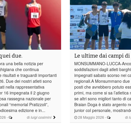
 quei due.
Le ultime dai campi di 
 una bella notizia per
MONSUMMANO-LUCCA-Anco
rghigiana che continua
soddisfazioni dagli atleti bargh
e risultati e traguardi importanti
impegnati sabato scorso nei c
6. Due dei nostri atleti sono
regionali.A Monsummano due 
nati nella rappresentativa
posti che avrebbero potuto es
r 16 impegnata il 2 giugno
primi, ma come si sa l’atletic
giosa rassegna nazionale per
se altri sono migliori tanto di c
nali “memorial Pratizzoli”,
Braian Doga è stato argento ne
odicesima edizione e in...
junior col personale, mostrando
2026
-
di
28 Maggio 2026
-
di
luigi cosimini
l