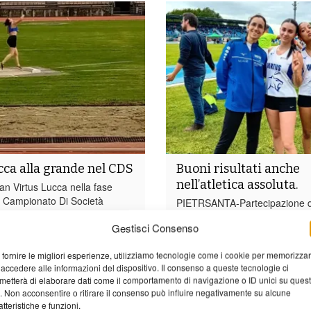
cca alla grande nel CDS
Buoni risultati anche
nell’atletica assoluta.
 Virtus Lucca nella fase
l Campionato Di Società
PIETRSANTA-Partecipazione di
tletica leggera. Entrambe le
degli atleti del GMB, ovviamen
Gestisci Consenso
o confermato il punteggio per
Virtus Lucca, al silver meeting
alla fase nazionale: serie A
“Città di Pietrasanta ” disputa
 fornire le migliori esperienze, utilizziamo tecnologie come i cookie per memorizza
chi e serie A bronzo per le
10 maggio. Nel lancio del giave
 accedere alle informazioni del dispositivo. Il consenso a queste tecnologie ci
isultato hanno ben contribuito
personale per Claudia Lanciani,
metterà di elaborare dati come il comportamento di navigazione o ID unici su ques
 barghigiani con su tutti la
lusinghiero settimo posto final
o. Non acconsentire o ritirare il consenso può influire negativamente su alcune
 rilievo di Viola Pieroni...
atteristiche e funzioni.