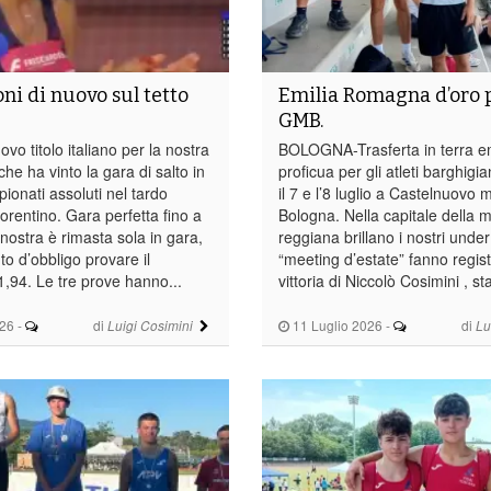
ni di nuovo sul tetto
Emilia Romagna d’oro p
GMB.
o titolo italiano per la nostra
BOLOGNA-Trasferta in terra e
che ha vinto la gara di salto in
proficua per gli atleti barghigi
ionati assoluti nel tardo
il 7 e l’8 luglio a Castelnuovo 
orentino. Gara perfetta fino a
Bologna. Nella capitale della
nostra è rimasta sola in gara,
reggiana brillano i nostri unde
o d’obbligo provare il
“meeting d’estate” fanno regist
1,94. Le tre prove hanno...
vittoria di Niccolò Cosimini , sta
026
-
di
11 Luglio 2026
-
di
Luigi Cosimini
Lu