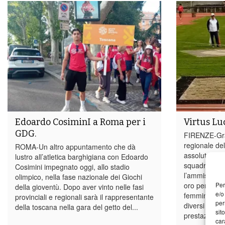
Edoardo CosiminI a Roma per i
Virtus Lu
GDG.
FIRENZE-Gran
regionale de
ROMA-Un altro appuntamento che dà
assoluto di a
lustro all’atletica barghigiana con Edoardo
squadre hann
Cosimini impegnato oggi, allo stadio
l’ammissione 
olimpico, nella fase nazionale dei Giochi
Per
oro per i mas
della gioventù. Dopo aver vinto nelle fasi
e/o
femmine. Al r
provinciali e regionali sarà il rappresentante
per
diversi atleti
della toscana nella gara del getto del...
sit
prestazione di
car