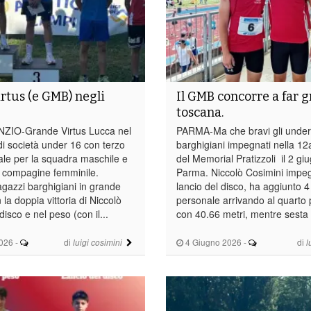
rtus (e GMB) negli
Il GMB concorre a far g
toscana.
ZIO-Grande Virtus Lucca nel
PARMA-Ma che bravi gli under
i società under 16 con terzo
barghigiani impegnati nella 12
ale per la squadra maschile e
del Memorial Pratizzoli il 2 gi
a compagine femminile.
Parma. Niccolò Cosimini impe
gazzi barghigiani in grande
lancio del disco, ha aggiunto 4
la doppia vittoria di Niccolò
personale arrivando al quarto 
disco e nel peso (con il...
con 40.66 metri, mentre sesta l
026
-
di
4 Giugno 2026
-
di
luigi cosimini
l