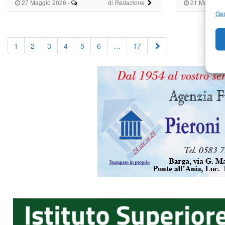
27 Maggio 2026
-
di
21 Maggio 
Redazione
Ges
1
2
3
4
5
6
…
17