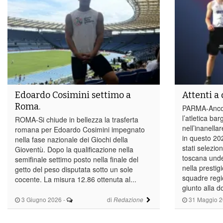
Edoardo Cosimini settimo a
Attenti a
Roma.
PARMA-Ancora
l’atletica ba
ROMA-Si chiude in bellezza la trasferta
nell’inanellar
romana per Edoardo Cosimini impegnato
in questo 202
nella fase nazionale dei Giochi della
stati selezio
Gioventù. Dopo la qualificazione nella
toscana unde
semifinale settimo posto nella finale del
nella presti
getto del peso disputata sotto un sole
squadre regio
cocente. La misura 12.86 ottenuta al...
giunto alla d
3 Giugno 2026
-
di
31 Maggio 
Redazione