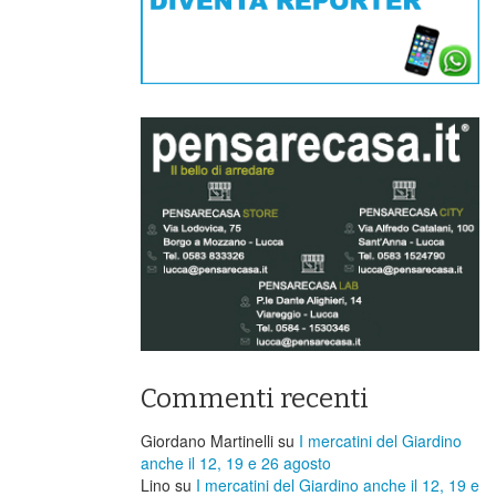
Commenti recenti
Giordano Martinelli
su
I mercatini del Giardino
anche il 12, 19 e 26 agosto
Lino
su
I mercatini del Giardino anche il 12, 19 e