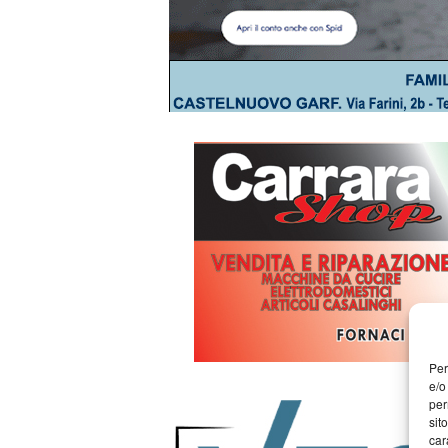
Per
e/o
per
sit
car