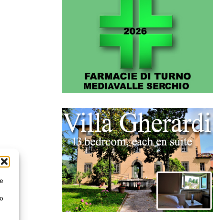
re
to