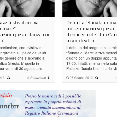
azz festival arriva
Debutta “Sonata di ma
i mare”:
un seminario su jazz e
azioni jazz e danza coi
il concerto del duo Can
i’
in anfiteatro
articolare, con rivisitazioni
Il debutto del progetto cultura
nterpretate sul palco da validi
“Sonata di Mare” arriva merco
del genere che si ispirano ai
giugno con un doppio appunta
ntica Grecia. E’ quello in
17.00, infatti, si terrà nella sa
r venerdì 30 agosto alle...
Palazzo Ducale il seminario “Ja
013
-
di
26 Giugno 2013
-
d
Redazione