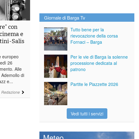
Giornale di Barga Tv
re” con
Tutto bene per la
 cinema e
rievocazione della corsa
tini-Salis
Fornaci – Barga
le europeo
Per le vie di Barga la solenne
ledì 26
processione dedicata al
mento. Alle
patrono
la Ademollo di
zz e...
Partite le Piazzette 2026
i
Redazione
Vedi tutti i servizi
Meteo