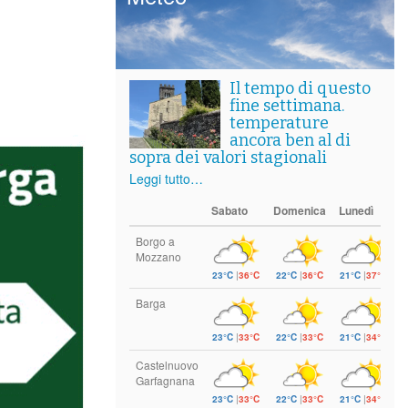
Il tempo di questo
fine settimana.
temperature
ancora ben al di
sopra dei valori stagionali
Leggi tutto…
Sabato
Domenica
Lunedì
Borgo a
Mozzano
23°C
|
36°C
22°C
|
36°C
21°C
|
37°C
Barga
23°C
|
33°C
22°C
|
33°C
21°C
|
34°C
Castelnuovo
Garfagnana
23°C
|
33°C
22°C
|
33°C
21°C
|
34°C