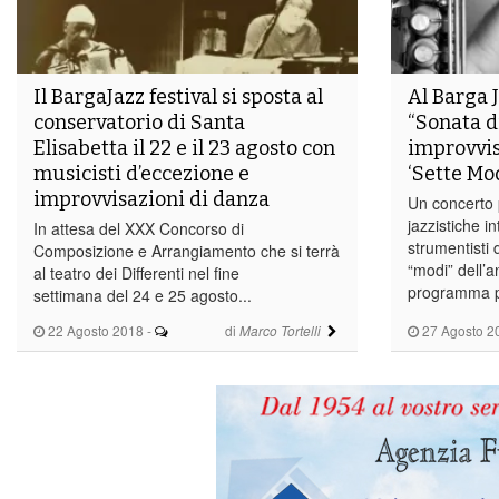
Il BargaJazz festival si sposta al
Al Barga J
conservatorio di Santa
“Sonata d
Elisabetta il 22 e il 23 agosto con
improvvis
musicisti d’eccezione e
‘Sette Mod
improvvisazioni di danza
Un concerto p
jazzistiche i
In attesa del XXX Concorso di
strumentisti 
Composizione e Arrangiamento che si terrà
“modi” dell’a
al teatro dei Differenti nel fine
programma pe
settimana del 24 e 25 agosto...
22 Agosto 2018
-
di
27 Agosto 2
Marco Tortelli