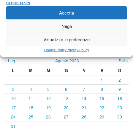
22°C
|
33°C
21°C
|
34°C
21°C
|
34°C
Gestisci servizi
Accetta
Previsioni a cura di:
Nega
Visualizza le preferenze
Calendario eventi
Cookie Policy
Privacy Policy
« Lug
Agosto 2026
Set »
L
M
M
G
V
S
D
1
2
3
4
5
6
7
8
9
10
11
12
13
14
15
16
17
18
19
20
21
22
23
24
25
26
27
28
29
30
31