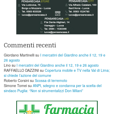
Commenti recenti
Giordano Martinelli
su
I mercatini del Giardino anche il 12, 19 e
26 agosto
Lino
su
I mercatini del Giardino anche il 12, 19 e 26 agosto
RAFFAELLO DAZZINI
su
​Copertura mobile e TV nella Val di Lima;
si chiede l’azione del comune
Roberto Corsini
su
Scossa di terremoto
Simone Tomei
su
ANPI, sdegno e condanna per la scelta del
sindaco Puglia: “Non si strumentalizzi Don Milani”