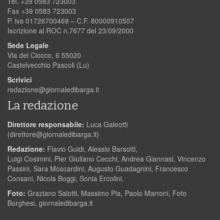
Tel. +39 0583 723003
Fax +39 0583 723003
P. iva 01726700469 – C.F. 80000910507
Iscrizione al ROC n.7677 del 23/09/2000
Sede Legale
Via del Ciocco, 6 55020
Castelvecchio Pascoli (Lu)
Scrivici
redazione@giornaledibarga.it
La redazione
Direttore responsabile:
Luca Galeotti
(
direttore@giornaledibarga.it
)
Redazione:
Flavio Guidi, Alessio Barsotti,
Luigi Cosimini, Pier Giuliano Cecchi, Andrea Giannasi, Vincenzo
Passini, Sara Moscardini, Augusto Guadagnini, Francesco
Consani, Nicola Boggi, Sonia Ercolini.
Foto:
Graziano Salotti, Massimo Pia, Paolo Marroni, Foto
Borghesi, giornaledibarga.it