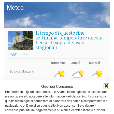
Meteo
Il tempo di questo fine
settimana. temperature ancora
ben al di sopra dei valori
stagionali
Leggi tutto…
Domenica
Lunedì
Martedì
Borgo a Mozzano
22°C
|
36°C
21°C
|
37°C
21°C
|
37°C
Gestisci Consenso
Barga
Per fornire le migliori esperienze, utilizziamo tecnologie come i cookie per
memorizzare e/o accedere alle informazioni del dispositivo. Il consenso a
22°C
|
33°C
21°C
|
34°C
21°C
|
34°C
queste tecnologie ci permetterà di elaborare dati come il comportamento di
navigazione o ID unici su questo sito. Non acconsentire o ritirare il
Castelnuovo Garfagnana
consenso può influire negativamente su alcune caratteristiche e funzioni.