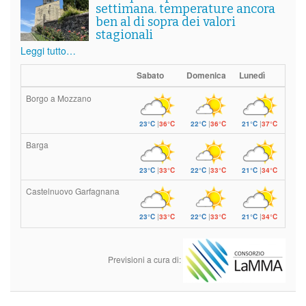
settimana. temperature ancora
ben al di sopra dei valori
stagionali
Leggi tutto…
Sabato
Domenica
Lunedì
Borgo a Mozzano
23°C
|
36°C
22°C
|
36°C
21°C
|
37°C
Barga
23°C
|
33°C
22°C
|
33°C
21°C
|
34°C
Castelnuovo Garfagnana
23°C
|
33°C
22°C
|
33°C
21°C
|
34°C
Previsioni a cura di: