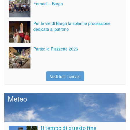
Fornaci – Barga
Per le vie di Barga la solenne processione
dedicata al patrono
Partite le Piazzette 2026
Vedi tutti i servizi
Meteo
Il tempo di questo fine