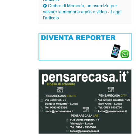
Ombre di Memoria, un esercizio per
salvare la memoria audio e video
-
Leggi
l'articolo