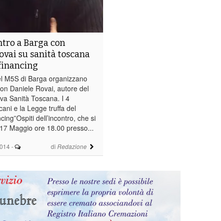
ntro a Barga con
ovai su sanità toscana
 financing
 del M5S di Barga organizzano
con Daniele Rovai, autore del
ova Sanità Toscana. I 4
ani e la Legge truffa del
cing”Ospiti dell’incontro, che si
 17 Maggio ore 18.00 presso...
2014
-
di
Redazione