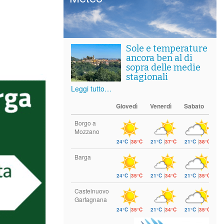
Sole e temperature
ancora ben al di
sopra delle medie
stagionali
Leggi tutto…
Giovedì
Venerdì
Sabato
Borgo a
Mozzano
24°C
|
38°C
21°C
|
37°C
21°C
|
38°C
Barga
24°C
|
35°C
21°C
|
34°C
21°C
|
35°C
Castelnuovo
Garfagnana
24°C
|
35°C
21°C
|
34°C
21°C
|
35°C