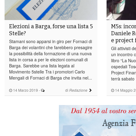
Elezioni a Barga, forse una lista 5
M5s: inco
Stelle?
Daniele R
e project
Stamani sono apparsi in giro per Fornaci di
Barga dei volantini che farebbero presagire
Gli attivisti
la possibilità della formazione di una nuova
un incontro 
lista in corsa a per le elezioni comunali di
libro “La Nu
Barga. Sarebbe una lista legata al
ospedali Tosc
Movimento 5stelle Tra i promotori Carlo
Project Finan
Mengali di Fornaci di Barga che invita nel...
terrà sabato
14 Marzo 2019
-
di
14 Maggio 
Redazione