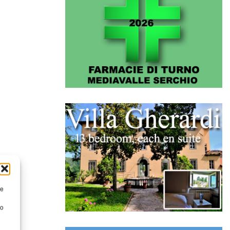
re
to