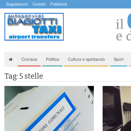
Segnalazioni
Contatti
Pubblicità
Cronaca
Politica
Cultura e spettacolo
Sport
Tag: 5 stelle