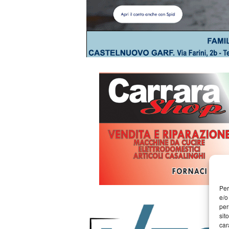
Per
e/o
per
sit
car