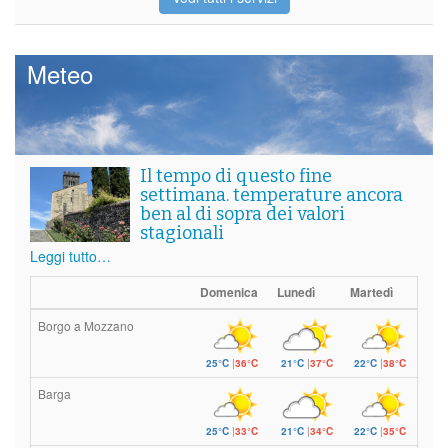
Meteo
Il tempo di questo fine
settimana. temperature ancora
ben al di sopra dei valori
stagionali
Leggi tutto…
Domenica
Lunedì
Martedì
Borgo a Mozzano
25°C
|
36°C
21°C
|
37°C
22°C
|
38°C
Barga
25°C
|
33°C
21°C
|
34°C
22°C
|
35°C