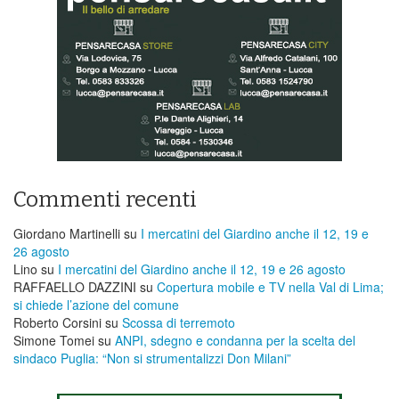
Commenti recenti
Giordano Martinelli
su
I mercatini del Giardino anche il 12, 19 e
26 agosto
Lino
su
I mercatini del Giardino anche il 12, 19 e 26 agosto
RAFFAELLO DAZZINI
su
​Copertura mobile e TV nella Val di Lima;
si chiede l’azione del comune
Roberto Corsini
su
Scossa di terremoto
Simone Tomei
su
ANPI, sdegno e condanna per la scelta del
sindaco Puglia: “Non si strumentalizzi Don Milani”