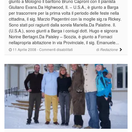
giunto a Mologno il baritono Bruno Caproni con il pianista
Giuliano Evans.Da Highwood, Il. – U.S.A., è giunto a Barga
per trascorrere per la prima volta il periodo delle feste nella
cittadina, il sig. Marzio Piagentini con la moglie sig.ra Rickey.
Sono stati poi ragiunti dalla sorela Mariella.Da Palatine. Il.
(U.S.A.), sono giunti a Barga i coniugi dott. Hugo e signora
Norine Bertagni.Da Paisley – Scozia, è giunto a Fornaci
nellapropria abitazione in via Provinciale, il sig. Emanuele...
su
11 Aprile 2008
-
Commenti disabilitati
di
Redazione
ARRIVI
DALL’ESTERO