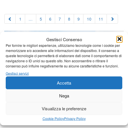
1
…
5
6
7
8
9
10
11
Gestisci Consenso
Per fornire le migliori esperienze, utilizziamo tecnologie come i cookie per
memorizzare e/o accedere alle informazioni del dispositivo. Il consenso a
queste tecnologie ci permetterà di elaborare dati come il comportamento di
navigazione o ID unici su questo sito. Non acconsentire o ritirare il
consenso può influire negativamente su alcune caratteristiche e funzioni.
Gestisci servizi
Accetta
Nega
Visualizza le preferenze
Cookie Policy
Privacy Policy