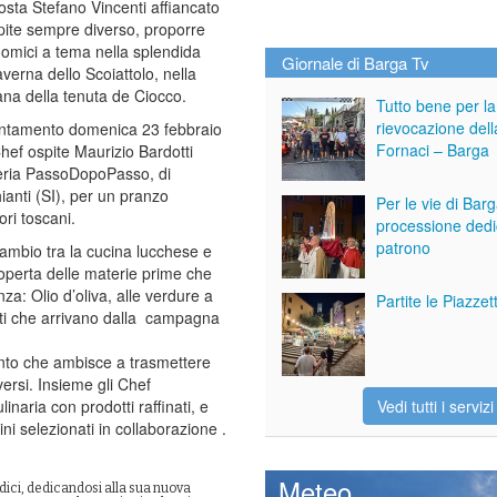
sta Stefano Vincenti affiancato
pite sempre diverso, proporre
nomici a tema nella splendida
Giornale di Barga Tv
averna dello Scoiattolo, nella
na della tenuta de Ciocco.
Tutto bene per la
rievocazione dell
ntamento domenica 23 febbraio
Fornaci – Barga
Chef ospite Maurizio Bardotti
teria PassoDopoPasso, di
hianti (SI), per un pranzo
Per le vie di Bar
ori toscani.
processione dedi
patrono
mbio tra la cucina lucchese e
operta delle materie prime che
nza: Olio d’oliva, alle verdure a
Partite le Piazze
enti che arrivano dalla campagna
ento che ambisce a trasmettere
iversi. Insieme gli Chef
naria con prodotti raffinati, e
Vedi tutti i servizi
ni selezionati in collaborazione .
Meteo
adici, dedicandosi alla sua nuova