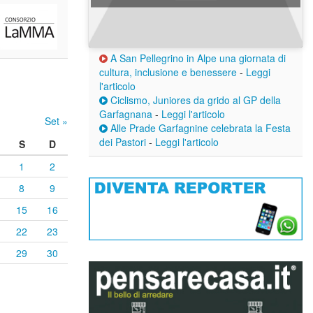
A San Pellegrino in Alpe una giornata di
cultura, inclusione e benessere
-
Leggi
l'articolo
Ciclismo, Juniores da grido al GP della
Garfagnana
-
Leggi l'articolo
Set »
Alle Prade Garfagnine celebrata la Festa
dei Pastori
-
Leggi l'articolo
S
D
1
2
8
9
15
16
22
23
29
30