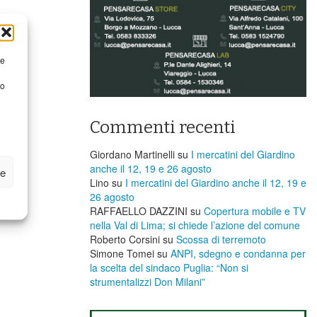
re
to
Commenti recenti
Giordano Martinelli
su
I mercatini del Giardino
anche il 12, 19 e 26 agosto
ze
Lino
su
I mercatini del Giardino anche il 12, 19 e
26 agosto
RAFFAELLO DAZZINI
su
​Copertura mobile e TV
nella Val di Lima; si chiede l’azione del comune
Roberto Corsini
su
Scossa di terremoto
Simone Tomei
su
ANPI, sdegno e condanna per
la scelta del sindaco Puglia: “Non si
strumentalizzi Don Milani”