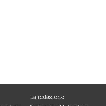
La redazione
le del Serchio
Direttore responsabile:
Luca Galeotti