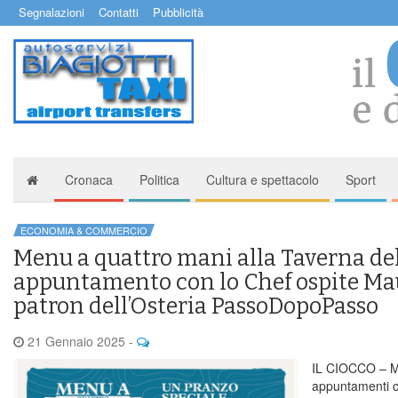
Segnalazioni
Contatti
Pubblicità
Cronaca
Politica
Cultura e spettacolo
Sport
ECONOMIA & COMMERCIO
Menu a quattro mani alla Taverna del
appuntamento con lo Chef ospite Mau
patron dell’Osteria PassoDopoPasso
21 Gennaio 2025
-
IL CIOCCO – Me
appuntamenti ch