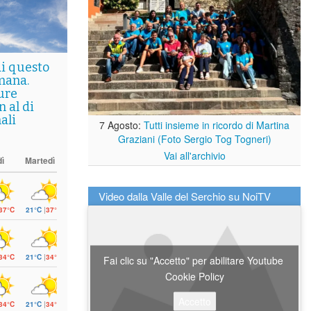
di questo
mana.
ure
 al di
ali
7 Agosto:
Tutti insieme in ricordo di Martina
Graziani (Foto Sergio Tog Togneri)
Vai all'archivio
ì
Martedì
Video dalla Valle del Serchio su NoiTV
37°C
21°C
|
37°C
34°C
21°C
|
34°C
Fai clic su "Accetto" per abilitare Youtube
Cookie Policy
Accetto
34°C
21°C
|
34°C