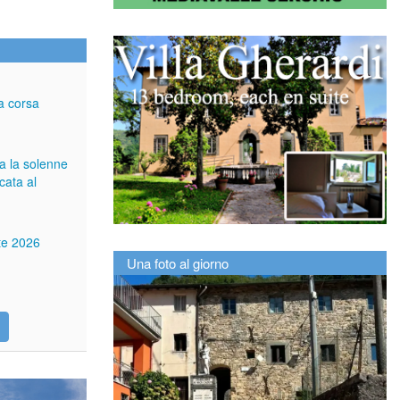
a corsa
ga la solenne
cata al
tte 2026
Una foto al giorno