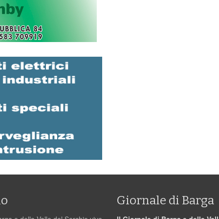
mo
Giornale di Barga
arga e della Valle del Serchio vive
Il Giornale di Barga e della Val