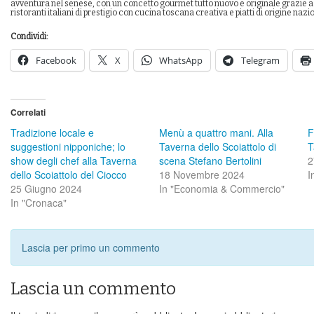
avventura nel senese, con un concetto gourmet tutto nuovo e originale grazie a 
ristoranti italiani di prestigio con cucina toscana creativa e piatti di origine nazi
Condividi:
Facebook
X
WhatsApp
Telegram
Correlati
Tradizione locale e
Menù a quattro mani. Alla
F
suggestioni nipponiche; lo
Taverna dello Scoiattolo di
T
show degli chef alla Taverna
scena Stefano Bertolini
2
dello Scoiattolo del Ciocco
18 Novembre 2024
I
25 Giugno 2024
In "Economia & Commercio"
In "Cronaca"
Lascia per primo un commento
Lascia un commento