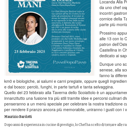
Locanda Alla Po
da uno chef os
incontri gastro
cornice della T
parte più monta
Prossimo appu
alle 13 con lo 
patron dell’Os
Castellina in C
dedicato ai sap
Dunque uno sca
senese, alla sc
fanno la differe
km0 e biologiche, ai salumi e carni pregiate, oppure quegli ingredi
e dal bosco: perciò, funghi, in parte tartufi e tanta selvaggina.
Quello del 23 febbraio alla Taverna dello Scoiattolo è un appuntam
innanzitutto una fusione tra più stili tramite idee e percorsi culinari d
penseranno a un menù speciale per celebrare la nostra tradizione culi
per rendere il pranzo ancora più memorabile, uniranno i gusti con i vi
Maurizio Bardotti
Dopo anni di esperienza in cucine di prestigio, lo Chef ha scelto di tornare alle r