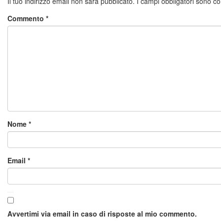
Il tuo indirizzo email non sarà pubblicato.
I campi obbligatori sono c
Commento
*
Nome
*
Email
*
Avvertimi via email in caso di risposte al mio commento.