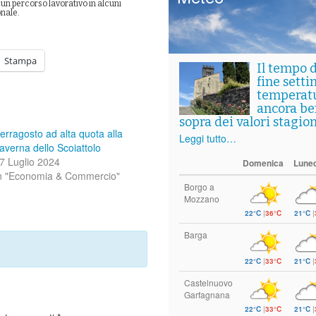
un percorso lavorativo in alcuni
onale.
Stampa
Il tempo 
fine setti
temperat
ancora ben
sopra dei valori stagion
erragosto ad alta quota alla
Leggi tutto…
averna dello Scoiattolo
7 Luglio 2024
Domenica
Luned
n "Economia & Commercio"
Borgo a
Mozzano
22°C
|
36°C
21°C
|
Barga
22°C
|
33°C
21°C
|
Castelnuovo
Garfagnana
22°C
|
33°C
21°C
|