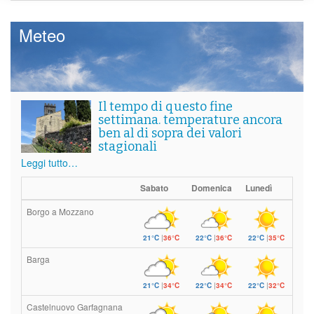
Meteo
Il tempo di questo fine
settimana. temperature ancora
ben al di sopra dei valori
stagionali
Leggi tutto…
Sabato
Domenica
Lunedì
Borgo a Mozzano
21°C
|
36°C
22°C
|
36°C
22°C
|
35°C
Barga
21°C
|
34°C
22°C
|
34°C
22°C
|
32°C
Castelnuovo Garfagnana