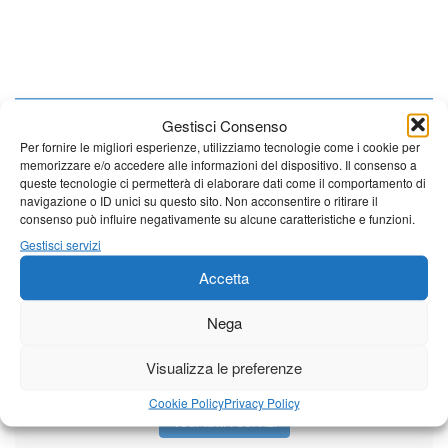
Giornale di Barga Tv
Gestisci Consenso
Per fornire le migliori esperienze, utilizziamo tecnologie come i cookie per
Tutto bene per la rievocazione della corsa
memorizzare e/o accedere alle informazioni del dispositivo. Il consenso a
Fornaci – Barga
queste tecnologie ci permetterà di elaborare dati come il comportamento di
navigazione o ID unici su questo sito. Non acconsentire o ritirare il
consenso può influire negativamente su alcune caratteristiche e funzioni.
Per le vie di Barga la solenne processione
Gestisci servizi
dedicata al patrono
Accetta
Nega
Partite le Piazzette 2026
Visualizza le preferenze
Cookie Policy
Privacy Policy
Vedi tutti i servizi