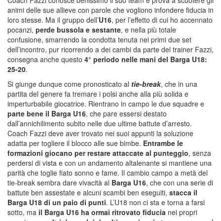
animi delle sue allieve con parole che vogliono infondere fiducia in
loro stesse. Ma il gruppo dell’
U16
, per l’effetto di cui ho accennato
pocanzi,
perde bussola e sestante
, e nella più totale
confusione, smarrendo la condotta tenuta nei primi due set
dell’incontro, pur ricorrendo a dei cambi da parte del trainer Fazzi,
consegna anche questo
4° periodo nelle mani del Barga U18:
25-20
.
Si giunge dunque come pronosticato al
tie-break
, che in una
partita del genere fa tremare i polsi anche alla più solida e
imperturbabile giocatrice. Rientrano in campo le due squadre e
parte bene il Barga U16
, che pare essersi destato
dall’annichilimento subito nelle due ultime battute d’arresto.
Coach Fazzi deve aver trovato nei suoi appunti la soluzione
adatta per togliere il blocco alle sue bimbe.
Entrambe le
formazioni giocano per restare attaccate al punteggio
, senza
perdersi di vista e con un andamento altalenante si mantiene una
parità che toglie fiato sonno e fame. Il cambio campo a metà del
tie-break sembra dare vivacità al
Barga U16
, che con una serie di
battute ben assestate e alcuni scambi ben eseguiti,
stacca il
Barga U18 di un paio di punti
. L’U18 non ci sta e torna a farsi
sotto, ma
il Barga U16 ha ormai ritrovato fiducia
nei propri