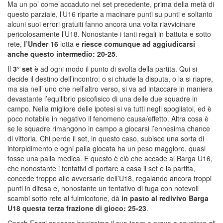
Ma un po’ come accaduto nel set precedente, prima della metà di
questo parziale, l’U16 riparte a macinare punti su punti e soltanto
alcuni suoi errori gratuiti fanno ancora una volta riavvicinare
pericolosamente l’U18. Nonostante i tanti regali in battuta e sotto
rete,
l’Under 16
lotta e
riesce comunque ad aggiudicarsi
anche questo intermedio: 20-25
.
Il
3° set
è ad ogni modo il punto di svolta della partita. Qui si
decide il destino dell’incontro: o si chiude la disputa, o la si riapre,
ma sia nell’ uno che nell’altro verso, si va ad intaccare in maniera
devastante l’equilibrio psicofisico di una delle due squadre in
campo. Nella migliore delle ipotesi si va tutti negli spogliatoi, ed è
poco notabile in negativo il fenomeno causa/effetto. Altra cosa è
se le squadre rimangono in campo a giocarsi l’ennesima chance
di vittoria. Chi perde il set, in questo caso, subisce una sorta di
intorpidimento e ogni palla giocata ha un peso maggiore, quasi
fosse una palla medica. E questo è ciò che accade al Barga U16,
che nonostante i tentativi di portare a casa il set e la partita,
concede troppo alle avversarie dell’U18, regalando ancora troppi
punti in difesa e, nonostante un tentativo di fuga con notevoli
scambi sotto rete al fulmicotone, dà
in pasto al redivivo Barga
U18 questa terza frazione di gioco: 25-23
.
Coach Fazzi conosce benissimo il suo team e prova a scuotere gli