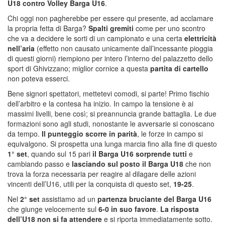
U18 contro Volley Barga U16
.
Chi oggi non pagherebbe per essere qui presente, ad acclamare
la propria fetta di Barga?
Spalti gremiti
come per uno scontro
che va a decidere le sorti di un campionato e una certa
elettricità
nell’aria
(effetto non causato unicamente dall’incessante pioggia
di questi giorni) riempiono per intero l’interno del palazzetto dello
sport di Ghivizzano; miglior cornice a questa
partita di cartello
non poteva esserci.
Bene signori spettatori, mettetevi comodi, si parte! Primo fischio
dell’arbitro e la contesa ha inizio. In campo la tensione è ai
massimi livelli, bene così; si preannuncia grande battaglia. Le due
formazioni sono agli studi, nonostante le avversarie si conoscano
da tempo.
Il punteggio scorre in parità
, le forze in campo si
equivalgono. Si prospetta una lunga marcia fino alla fine di questo
1° set
, quando sul 15 pari
il Barga U16 sorprende tutti
e
cambiando passo e
lasciando sul posto il Barga U18
che non
trova la forza necessaria per reagire al dilagare delle azioni
vincenti dell’U16, utili per la conquista di questo set,
19-25
.
Nel
2° set
assistiamo ad un
partenza bruciante del Barga U16
che giunge velocemente sul
6-0 in suo favore
.
La risposta
dell’U18 non si fa attendere
e si riporta immediatamente sotto.