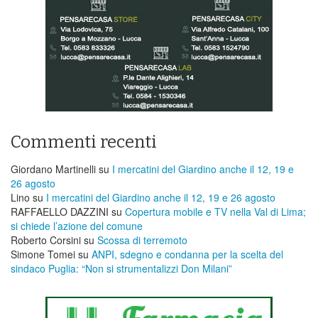
Commenti recenti
Giordano Martinelli
su
I mercatini del Giardino anche il 12, 19 e
26 agosto
Lino
su
I mercatini del Giardino anche il 12, 19 e 26 agosto
RAFFAELLO DAZZINI
su
​Copertura mobile e TV nella Val di Lima;
si chiede l’azione del comune
Roberto Corsini
su
Scossa di terremoto
Simone Tomei
su
ANPI, sdegno e condanna per la scelta del
sindaco Puglia: “Non si strumentalizzi Don Milani”