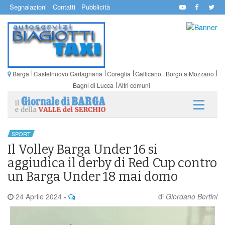
Segnalazioni
Contatti
Pubblicità
Barga
Castelnuovo Garfagnana
Coreglia
Gallicano
Borgo a Mozzano
Bagni di Lucca
Altri comuni
SPORT
Il Volley Barga Under 16 si
aggiudica il derby di Red Cup contro
un Barga Under 18 mai domo
24 Aprile 2024
-
di
Giordano Bertini