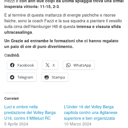
mezzi e
con altri due colpi da ultima spiaggia trova una ormai
insperata vittoria: 11-15, 2-3
.
E al termine di questa mattanza di energie psichiche e risorse
fisiche, sono la coach Fazzi e la sua squadra a piantare il vessillo
sulla cima dell’Hamburger Hill di questa
intensa e vissuta sfida
ultracasalinga
.
Un Grazie ad entrambe le formazioni che ci hanno regalato
un paio di ore di puro divertimento.
Condividi:
Facebook
X
WhatsApp
Telegram
Stampa
Correlati
Luci e ombre nella
L’Under 16 del Volley Barga
prestazione del Volley Barga
capitola contro una Aglianese
U16, contro il Milleluci RC
superiore e ben organizzata
5 Aprile 2024
10 Marzo 2024