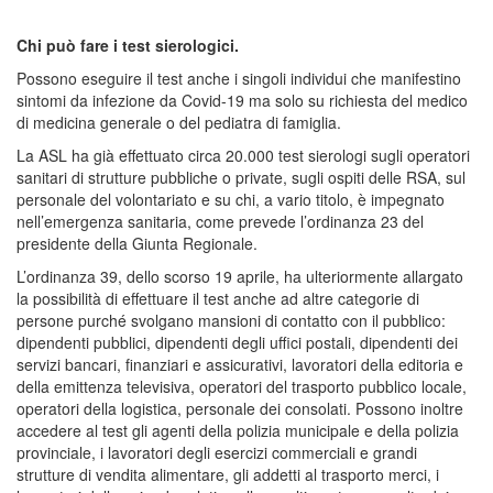
Chi può fare i test sierologici.
Possono eseguire il test anche i singoli individui che manifestino
sintomi da infezione da Covid-19 ma solo su richiesta del medico
di medicina generale o del pediatra di famiglia.
La ASL ha già effettuato circa 20.000 test sierologi sugli operatori
sanitari di strutture pubbliche o private, sugli ospiti delle RSA, sul
personale del volontariato e su chi, a vario titolo, è impegnato
nell’emergenza sanitaria, come prevede l’ordinanza 23 del
presidente della Giunta Regionale.
L’ordinanza 39, dello scorso 19 aprile, ha ulteriormente allargato
la possibilità di effettuare il test anche ad altre categorie di
persone purché svolgano mansioni di contatto con il pubblico:
dipendenti pubblici, dipendenti degli uffici postali, dipendenti dei
servizi bancari, finanziari e assicurativi, lavoratori della editoria e
della emittenza televisiva, operatori del trasporto pubblico locale,
operatori della logistica, personale dei consolati. Possono inoltre
accedere al test gli agenti della polizia municipale e della polizia
provinciale, i lavoratori degli esercizi commerciali e grandi
strutture di vendita alimentare, gli addetti al trasporto merci, i