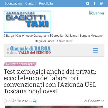
Segnalazioni
Contatti
Pubblicità
Barga
Castelnuovo Garfagnana
Coreglia
Gallicano
Borgo a Mozzano
Bagni di Lucca
Altri comuni
SALUTE E BENESSERE
Test sierologici anche dai privati:
ecco l’elenco dei laboratori
convenzionati con l’Azienda USL
Toscana nord ovest
29 Aprile 2020
-
di
Redazione