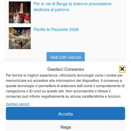
Per le vie di Barga la solenne processione
dedicata al patrono
Partite le Piazzette 2026
Vedi tutti i servizi
Gestisci Consenso
Per fornire le migliori esperienze, utilizziamo tecnologie come i cookie per
Meteo
memorizzare e/o accedere alle informazioni del dispositivo. Il consenso a
queste tecnologie ci permetterà di elaborare dati come il comportamento di
navigazione o ID unici su questo sito. Non acconsentire o ritirare il
consenso può influire negativamente su alcune caratteristiche e funzioni.
Gestisci servizi
Il tempo di questo fine
Accetta
settimana. temperature ancora
ben al di sopra dei valori
stagionali
Nega