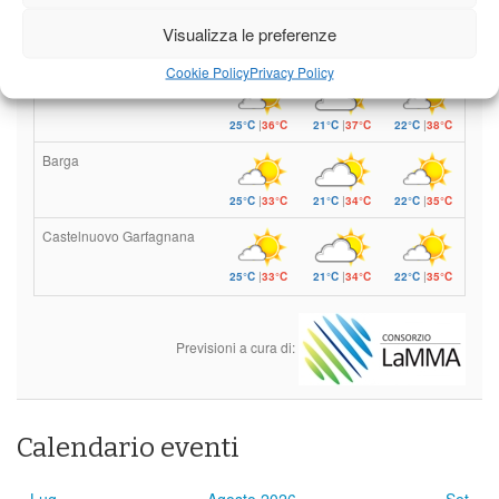
Leggi tutto…
Visualizza le preferenze
Domenica
Lunedì
Martedì
Cookie Policy
Privacy Policy
Borgo a Mozzano
25°C
|
36°C
21°C
|
37°C
22°C
|
38°C
Barga
25°C
|
33°C
21°C
|
34°C
22°C
|
35°C
Castelnuovo Garfagnana
25°C
|
33°C
21°C
|
34°C
22°C
|
35°C
Previsioni a cura di:
Calendario eventi
« Lug
Agosto 2026
Set »