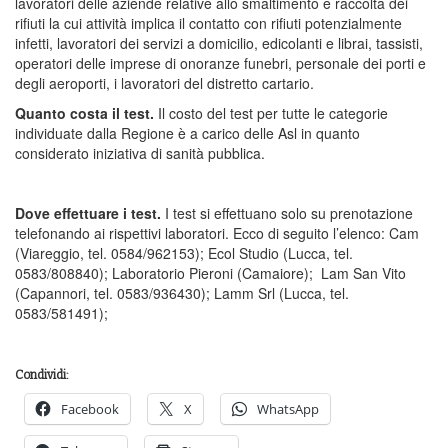
lavoratori delle aziende relative allo smaltimento e raccolta dei
rifiuti la cui attività implica il contatto con rifiuti potenzialmente
infetti, lavoratori dei servizi a domicilio, edicolanti e librai, tassisti,
operatori delle imprese di onoranze funebri, personale dei porti e
degli aeroporti, i lavoratori del distretto cartario.
Quanto costa il test.
Il costo del test per tutte le categorie
individuate dalla Regione è a carico delle Asl in quanto
considerato iniziativa di sanità pubblica.
Dove effettuare i test.
I test si effettuano solo su prenotazione
telefonando ai rispettivi laboratori. Ecco di seguito l’elenco: Cam
(Viareggio, tel. 0584/962153); Ecol Studio (Lucca, tel.
0583/808840); Laboratorio Pieroni (Camaiore); Lam San Vito
(Capannori, tel. 0583/936430); Lamm Srl (Lucca, tel.
0583/581491);
Condividi:
Facebook
X
WhatsApp