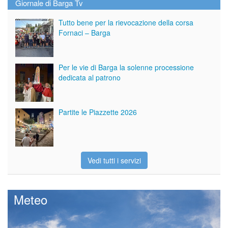
Giornale di Barga Tv
Tutto bene per la rievocazione della corsa
Fornaci – Barga
Per le vie di Barga la solenne processione
dedicata al patrono
Partite le Piazzette 2026
Vedi tutti i servizi
Meteo