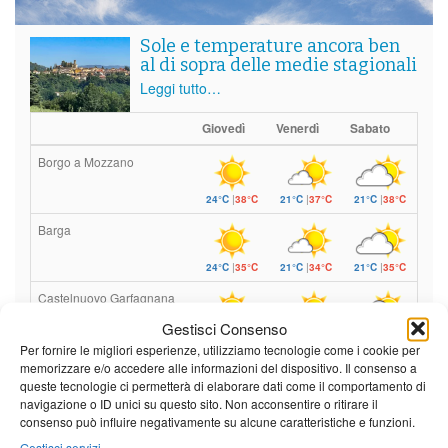
Sole e temperature ancora ben
al di sopra delle medie stagionali
Leggi tutto…
Giovedì
Venerdì
Sabato
Borgo a Mozzano
24°C
|
38°C
21°C
|
37°C
21°C
|
38°C
Barga
24°C
|
35°C
21°C
|
34°C
21°C
|
35°C
Castelnuovo Garfagnana
Gestisci Consenso
24°C
|
35°C
21°C
|
34°C
21°C
|
35°C
Per fornire le migliori esperienze, utilizziamo tecnologie come i cookie per
memorizzare e/o accedere alle informazioni del dispositivo. Il consenso a
queste tecnologie ci permetterà di elaborare dati come il comportamento di
Previsioni a cura di:
navigazione o ID unici su questo sito. Non acconsentire o ritirare il
consenso può influire negativamente su alcune caratteristiche e funzioni.
Gestisci servizi