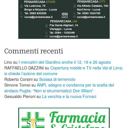
Commenti recenti
Lino
su
I mercatini del Giardino anche il 12, 19 e 26 agosto
RAFFAELLO DAZZINI
su
​Copertura mobile e TV nella Val di Lima;
si chiede l’azione del comune
Roberto Corsini
su
Scossa di terremoto
Simone Tomei
su
ANPI, sdegno e condanna per la scelta del
sindaco Puglia: “Non si strumentalizzi Don Milani”
Gesualdo Pieroni
su
La vecchia e la nuova Fornaci