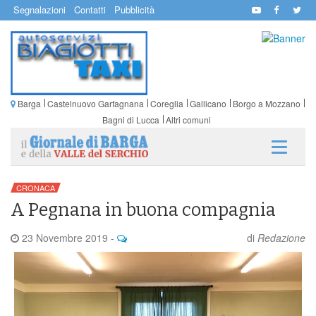
Segnalazioni
Contatti
Pubblicità
Barga
Castelnuovo Garfagnana
Coreglia
Gallicano
Borgo a Mozzano
Bagni di Lucca
Altri comuni
CRONACA
A Pegnana in buona compagnia
23 Novembre 2019
-
di
Redazione