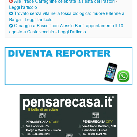
Alle Prade Garfagnine celebrata la Festa dei Pastori
-
Leggi l'articolo
Trovato senza vita nella fossa biologica: muore 66enne a
Barga
-
Leggi l'articolo
Omaggio a Pascoli con Alessio Boni: appuntamento il 10
agosto a Castelvecchio
-
Leggi l'articolo