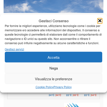
Il tempo di questo fine
Gestisci Consenso
settimana. temperature ancora
Per fornire le migliori esperienze, utilizziamo tecnologie come i cookie per
ben al di sopra dei valori
memorizzare e/o accedere alle informazioni del dispositivo. Il consenso a
stagionali
queste tecnologie ci permetterà di elaborare dati come il comportamento di
Leggi tutto…
navigazione o ID unici su questo sito. Non acconsentire o ritirare il
consenso può influire negativamente su alcune caratteristiche e funzioni.
Venerdì
Sabato
Domenica
Gestisci servizi
Borgo a Mozzano
Accetta
24°C
|
37°C
21°C
|
36°C
22°C
|
36°C
Nega
Barga
Visualizza le preferenze
24°C
|
34°C
21°C
|
34°C
22°C
|
34°C
Castelnuovo Garfagnana
Cookie Policy
Privacy Policy
24°C
|
34°C
22°C
|
35°C
22°C
|
34°C