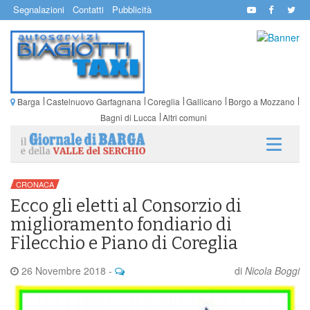
Segnalazioni
Contatti
Pubblicità
Barga
Castelnuovo Garfagnana
Coreglia
Gallicano
Borgo a Mozzano
Bagni di Lucca
Altri comuni
CRONACA
Ecco gli eletti al Consorzio di
miglioramento fondiario di
Filecchio e Piano di Coreglia
26 Novembre 2018
-
di
Nicola Boggi