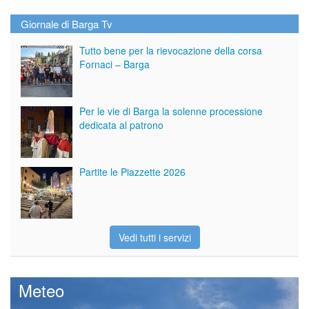
Giornale di Barga Tv
Tutto bene per la rievocazione della corsa
Fornaci – Barga
Per le vie di Barga la solenne processione
dedicata al patrono
Partite le Piazzette 2026
Vedi tutti i servizi
Meteo