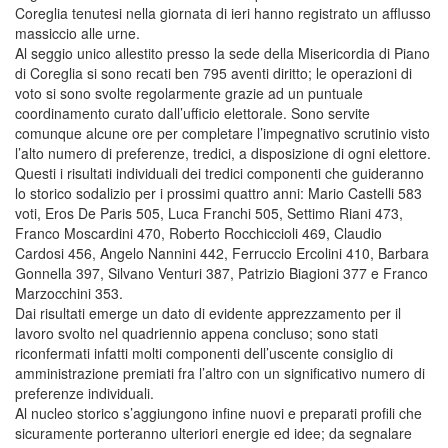
Coreglia tenutesi nella giornata di ieri hanno registrato un afflusso
massiccio alle urne.
Al seggio unico allestito presso la sede della Misericordia di Piano
di Coreglia si sono recati ben 795 aventi diritto; le operazioni di
voto si sono svolte regolarmente grazie ad un puntuale
coordinamento curato dall’ufficio elettorale. Sono servite
comunque alcune ore per completare l’impegnativo scrutinio visto
l’alto numero di preferenze, tredici, a disposizione di ogni elettore.
Questi i risultati individuali dei tredici componenti che guideranno
lo storico sodalizio per i prossimi quattro anni: Mario Castelli 583
voti, Eros De Paris 505, Luca Franchi 505, Settimo Riani 473,
Franco Moscardini 470, Roberto Rocchiccioli 469, Claudio
Cardosi 456, Angelo Nannini 442, Ferruccio Ercolini 410, Barbara
Gonnella 397, Silvano Venturi 387, Patrizio Biagioni 377 e Franco
Marzocchini 353.
Dai risultati emerge un dato di evidente apprezzamento per il
lavoro svolto nel quadriennio appena concluso; sono stati
riconfermati infatti molti componenti dell’uscente consiglio di
amministrazione premiati fra l’altro con un significativo numero di
preferenze individuali.
Al nucleo storico s’aggiungono infine nuovi e preparati profili che
sicuramente porteranno ulteriori energie ed idee; da segnalare