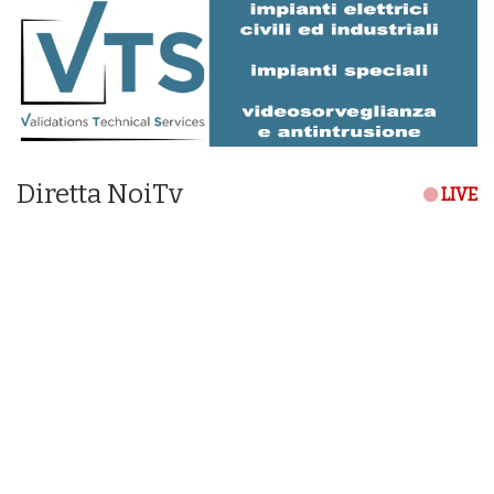
Diretta NoiTv
LIVE