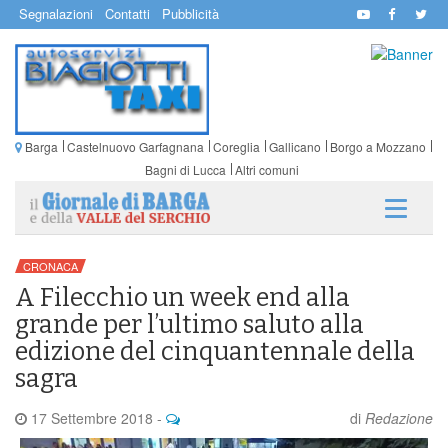
Segnalazioni
Contatti
Pubblicità
Barga
Castelnuovo Garfagnana
Coreglia
Gallicano
Borgo a Mozzano
Bagni di Lucca
Altri comuni
CRONACA
A Filecchio un week end alla
grande per l’ultimo saluto alla
edizione del cinquantennale della
sagra
17 Settembre 2018
-
di
Redazione