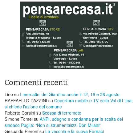
Commenti recenti
Lino
su
I mercatini del Giardino anche il 12, 19 e 26 agosto
RAFFAELLO DAZZINI
su
​Copertura mobile e TV nella Val di Lima;
si chiede l’azione del comune
Roberto Corsini
su
Scossa di terremoto
Simone Tomei
su
ANPI, sdegno e condanna per la scelta del
sindaco Puglia: “Non si strumentalizzi Don Milani”
Gesualdo Pieroni
su
La vecchia e la nuova Fornaci