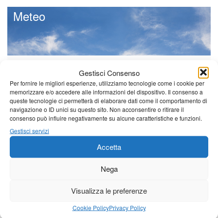
Meteo
Sole e temperature ancora ben
Gestisci Consenso
al di sopra delle medie stagionali
Per fornire le migliori esperienze, utilizziamo tecnologie come i cookie per
Leggi tutto…
memorizzare e/o accedere alle informazioni del dispositivo. Il consenso a
queste tecnologie ci permetterà di elaborare dati come il comportamento di
Giovedì
Venerdì
Sabato
navigazione o ID unici su questo sito. Non acconsentire o ritirare il
consenso può influire negativamente su alcune caratteristiche e funzioni.
Borgo a Mozzano
Gestisci servizi
24°C
|
38°C
21°C
|
37°C
21°C
|
38°C
Accetta
Barga
Nega
24°C
|
35°C
21°C
|
34°C
21°C
|
35°C
Castelnuovo Garfagnana
Visualizza le preferenze
24°C
|
35°C
21°C
|
34°C
21°C
|
35°C
Cookie Policy
Privacy Policy