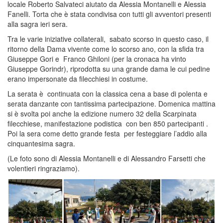
locale Roberto Salvateci aiutato da Alessia Montanelli e Alessia
Fanelli. Torta che è stata condivisa con tutti gli avventori presenti
alla sagra ieri sera.
Tra le varie iniziative collaterali, sabato scorso in questo caso, il
ritorno della Dama vivente come lo scorso ano, con la sfida tra
Giuseppe Gori e Franco Ghiloni (per la cronaca ha vinto
Giuseppe Gorindr), riprodotta su una grande dama le cui pedine
erano impersonate da filecchiesi in costume.
La serata è continuata con la classica cena a base di polenta e
serata danzante con tantissima partecipazione. Domenica mattina
si è svolta poi anche la edizione numero 32 della Scarpinata
filecchiese, manifestazione podistica con ben 850 partecipanti .
Poi la sera come detto grande festa per festeggiare l’addio alla
cinquantesima sagra.
(Le foto sono di Alessia Montanelli e di Alessandro Farsetti che
volentieri ringraziamo).