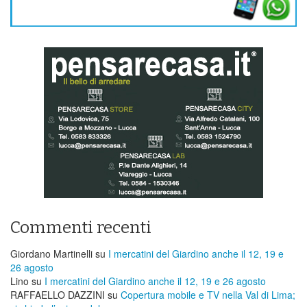
Commenti recenti
Giordano Martinelli
su
I mercatini del Giardino anche il 12, 19 e
26 agosto
Lino
su
I mercatini del Giardino anche il 12, 19 e 26 agosto
RAFFAELLO DAZZINI
su
​Copertura mobile e TV nella Val di Lima;