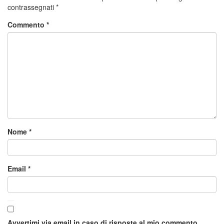
contrassegnati
*
Commento
*
Nome
*
Email
*
Avvertimi via email in caso di risposte al mio commento.