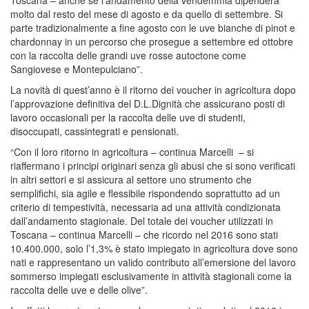
molto dal resto del mese di agosto e da quello di settembre. Si
parte tradizionalmente a fine agosto con le uve bianche di pinot e
chardonnay in un percorso che prosegue a settembre ed ottobre
con la raccolta delle grandi uve rosse autoctone come
Sangiovese e Montepulciano”.
La novità di quest’anno è il ritorno dei voucher in agricoltura dopo
l’approvazione definitiva del D.L.Dignità che assicurano posti di
lavoro occasionali per la raccolta delle uve di studenti,
disoccupati, cassintegrati e pensionati.
“Con il loro ritorno in agricoltura – continua Marcelli – si
riaffermano i principi originari senza gli abusi che si sono verificati
in altri settori e si assicura al settore uno strumento che
semplifichi, sia agile e flessibile rispondendo soprattutto ad un
criterio di tempestività, necessaria ad una attività condizionata
dall’andamento stagionale. Del totale dei voucher utilizzati in
Toscana – continua Marcelli – che ricordo nel 2016 sono stati
10.400.000, solo l’1,3% è stato impiegato in agricoltura dove sono
nati e rappresentano un valido contributo all’emersione del lavoro
sommerso impiegati esclusivamente in attività stagionali come la
raccolta delle uve e delle olive”.