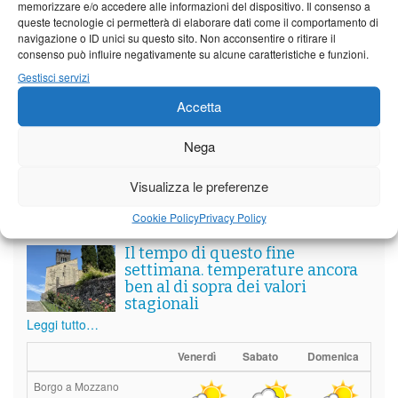
memorizzare e/o accedere alle informazioni del dispositivo. Il consenso a
Partite le Piazzette 2026
queste tecnologie ci permetterà di elaborare dati come il comportamento di
navigazione o ID unici su questo sito. Non acconsentire o ritirare il
consenso può influire negativamente su alcune caratteristiche e funzioni.
Gestisci servizi
Vedi tutti i servizi
Accetta
Nega
Meteo
Visualizza le preferenze
Cookie Policy
Privacy Policy
Il tempo di questo fine
settimana. temperature ancora
ben al di sopra dei valori
stagionali
Leggi tutto…
Venerdì
Sabato
Domenica
Borgo a Mozzano