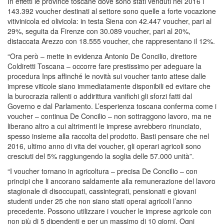
In effetti le province toscane dove sono stati venduti nel 2016 i
143.392 voucher destinati al settore sono quelle a forte vocazione
vitivinicola ed olivicola: in testa Siena con 42.447 voucher, pari al
29%, seguita da Firenze con 30.089 voucher, pari al 20%,
distaccata Arezzo con 18.555 voucher, che rappresentano il 12%.
“Ora però – mette in evidenza Antonio De Concilio, direttore
Coldiretti Toscana – occorre fare prestissimo per adeguare la
procedura Inps affinché le novità sui voucher tanto attese dalle
imprese viticole siano immediatamente disponibili ed evitare che
la burocrazia rallenti o addirittura vanifichi gli sforzi fatti dal
Governo e dal Parlamento. L’esperienza toscana conferma come i
voucher – continua De Concilio – non sottraggono lavoro, ma ne
liberano altro a cui altrimenti le imprese avrebbero rinunciato,
spesso insieme alla raccolta del prodotto. Basti pensare che nel
2016, ultimo anno di vita dei voucher, gli operari agricoli sono
cresciuti del 5% raggiungendo la soglia delle 57.000 unità”.
“I voucher tornano in agricoltura – precisa De Concilio – con
principi che li ancorano saldamente alla remunerazione del lavoro
stagionale di disoccupati, cassintegrati, pensionati e giovani
studenti under 25 che non siano stati operai agricoli l’anno
precedente. Possono utilizzare i voucher le imprese agricole con
non più di 5 dipendenti e per un massimo di 10 giorni. Ogni