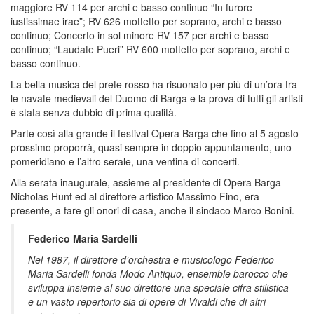
maggiore RV 114 per archi e basso continuo “In furore
iustissimae irae”; RV 626 mottetto per soprano, archi e basso
continuo; Concerto in sol minore RV 157 per archi e basso
continuo; “Laudate Pueri” RV 600 mottetto per soprano, archi e
basso continuo.
La bella musica del prete rosso ha risuonato per più di un’ora tra
le navate medievali del Duomo di Barga e la prova di tutti gli artisti
è stata senza dubbio di prima qualità.
Parte così alla grande il festival Opera Barga che fino al 5 agosto
prossimo proporrà, quasi sempre in doppio appuntamento, uno
pomeridiano e l’altro serale, una ventina di concerti.
Alla serata inaugurale, assieme al presidente di Opera Barga
Nicholas Hunt ed al direttore artistico Massimo Fino, era
presente, a fare gli onori di casa, anche il sindaco Marco Bonini.
Federico Maria Sardelli
Nel 1987, il direttore d’orchestra e musicologo Federico
Maria Sardelli fonda Modo Antiquo, ensemble barocco che
sviluppa insieme al suo direttore una speciale cifra stilistica
e un vasto repertorio sia di opere di Vivaldi che di altri