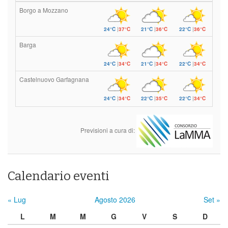
Borgo a Mozzano
24°C
|
37°C
21°C
|
36°C
22°C
|
36°C
Barga
24°C
|
34°C
21°C
|
34°C
22°C
|
34°C
Castelnuovo Garfagnana
24°C
|
34°C
22°C
|
35°C
22°C
|
34°C
Previsioni a cura di:
Calendario eventi
« Lug
Agosto 2026
Set »
L
M
M
G
V
S
D