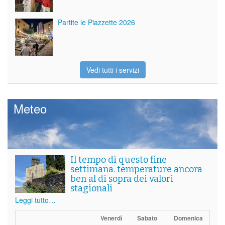
Partite le Piazzette 2026
Vedi tutti i servizi
Meteo
Il tempo di questo fine
settimana. temperature ancora
ben al di sopra dei valori
stagionali
Leggi tutto…
Venerdì
Sabato
Domenica