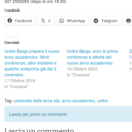
347 2590283 (dopo le ore 18.00)
Condividi:
Facebook
X
WhatsApp
Telegram
Correlati
Unitre Barga prepara il nuovo
Unitre Barga, ecco le prime
D
anno accademico. Venti
conferenze e attività del
l
conferenze, altre iniziative e
nuovo anno accademico
1
qualche anteprima già dal 3
16 Ottobre 2023
I
novembre
In "Cronaca"
17 Ottobre 2018
In "Cronaca"
Tag:
università della terza età
,
anno accademico
,
unitre
Lascia per primo un commento
Lascia un commento