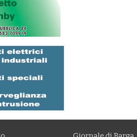
mo
Giornale di Barga