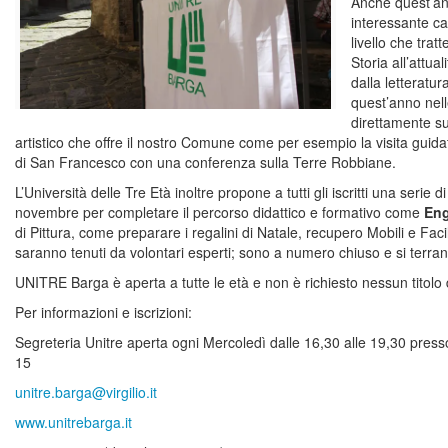
Anche quest’an
interessante cal
livello che trat
Storia all’attua
dalla letteratur
quest’anno nel
direttamente sui
artistico che offre il nostro Comune come per esempio la visita guid
di San Francesco con una conferenza sulla Terre Robbiane.
L’Università delle Tre Età inoltre propone a tutti gli iscritti una serie
novembre per completare il percorso didattico e formativo come
Eng
di Pittura, come preparare i regalini di Natale, recupero Mobili e Faci
saranno tenuti da volontari esperti; sono a numero chiuso e si terra
UNITRE Barga è aperta a tutte le età e non è richiesto nessun titolo d
Per informazioni e iscrizioni:
Segreteria Unitre aperta ogni Mercoledì dalle 16,30 alle 19,30 press
15
unitre.barga@virgilio.it
www.unitrebarga.it