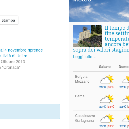
Stampa
Il tempo 
fine setti
temperat
ancora ben
sopra dei valori stagion
al 4 novembre riprende
’attività di Unitre
Leggi tutto…
 Ottobre 2013
Sabato
Dome
n "Cronaca"
Borgo a
Mozzano
23°C
|
36°C
22°C
|
Barga
23°C
|
33°C
22°C
|
Castelnuovo
Garfagnana
23°C
|
33°C
22°C
|