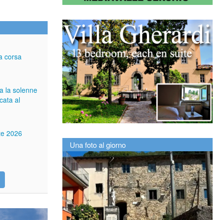
a corsa
ga la solenne
cata al
tte 2026
Una foto al giorno