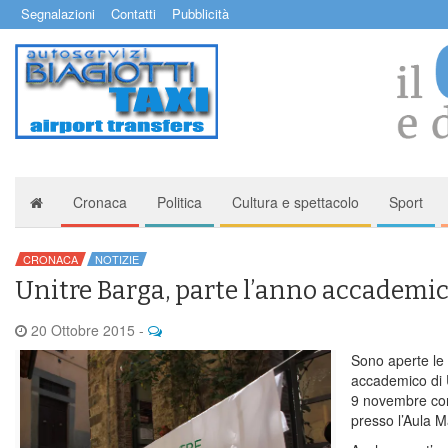
Segnalazioni
Contatti
Pubblicità
Cronaca
Politica
Cultura e spettacolo
Sport
CRONACA
NOTIZIE
Unitre Barga, parte l’anno accademi
20 Ottobre 2015
-
Sono aperte le 
accademico di 
9 novembre con
presso l’Aula M