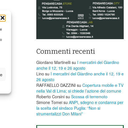
re
to
Commenti recenti
Giordano Martinelli
su
I mercatini del Giardino
anche il 12, 19 e 26 agosto
Lino
su
I mercatini del Giardino anche il 12, 19 e
ze
26 agosto
RAFFAELLO DAZZINI
su
​Copertura mobile e TV
nella Val di Lima; si chiede l’azione del comune
Roberto Corsini
su
Scossa di terremoto
Simone Tomei
su
ANPI, sdegno e condanna per
la scelta del sindaco Puglia: “Non si
strumentalizzi Don Milani”