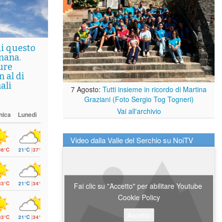
di questo
mana.
ure
 al di
ali
7 Agosto:
Tutti insieme in ricordo di Martina
Graziani (Foto Sergio Tog Togneri)
Vai all'archivio
nica
Lunedì
Video dalla Valle del Serchio su NoiTV
36°C
21°C
|
37°C
33°C
21°C
|
34°C
Fai clic su "Accetto" per abilitare Youtube
Cookie Policy
Accetto
33°C
21°C
|
34°C