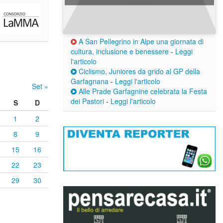
A San Pellegrino in Alpe una giornata di
cultura, inclusione e benessere
-
Leggi
l'articolo
Ciclismo, Juniores da grido al GP della
Garfagnana
-
Leggi l'articolo
Set »
Alle Prade Garfagnine celebrata la Festa
dei Pastori
-
Leggi l'articolo
S
D
1
2
8
9
15
16
22
23
29
30