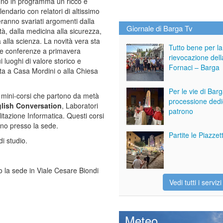
no in programma un ricco e
endario con relatori di altissimo
teranno svariati argomenti dalla
Giornale di Barga Tv
lità, dalla medicina alla sicurezza,
a alla scienza. La novità vera sta
Tutto bene per la
le conferenze a primavera
rievocazione dell
 luoghi di valore storico e
Fornaci – Barga
ata a Casa Mordini o alla Chiesa
Per le vie di Bar
 di mini-corsi che partono da metà
processione dedi
lish Conversation
, Laboratori
patrono
litazione Informatica. Questi corsi
nno presso la sede.
Partite le Piazze
i studio.
o la sede in Viale Cesare Biondi
Vedi tutti i servizi
Meteo